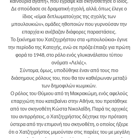
καινούρια αγάπη», που έγραψε και σκηνοθέτησε ο ίδιος.
Δε σπούδασε σε δραματική σχολή, αλλά, όπως έλεγε ο
ίδιος «είμαι διπλωματούχος της σχολής των
μπουλουκιών», ομάδες ηθοποιών που γυρνούσαν την
επαρχία κι ανέβαζαν διάφορες παραστάσεις.
Το ξεκίνημα του Χατζηχρήστου στα «μπουλούκια» έγινε
την περίοδο της Κατοχής, ενώ σε πρόζα έπαιξε για πρώτη
φορά το 1948, στο ρόλο ενός γλυκανάλατου τύπου
ονόματι «Λελές».
Σύντομα, όμως, υποδύθηκε έναν από τους πιο
διάσημους ρόλους του, που θα τον καθιέρωναν μεταξύ
των δημοφιλών κωμικών.
Ο ρόλος του Θύμιου από τη Μακρακώμη, ενός αφελούς
επαρχιώτη που κατεβαίνει στην Αθήνα, του προτάθηκε
από τον σκηνοθέτη Κώστα Νικολαΐδη. Παρά τις αρχικές
του αντιρρήσεις, ο Χατζηχρήστος δέχτηκε την πρόταση
ύστερα από την επιμονή του σκηνοθέτη, ο οποίος ήξερε
ότι ο Χατζηχρήστος μιμούνταν στις παρέες του με μεγάλη