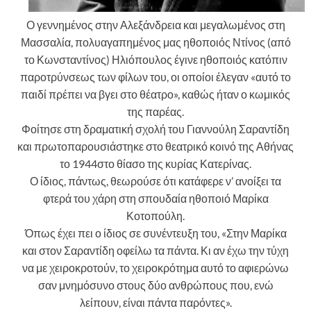
Ο γεννημένος στην Αλεξάνδρεια και μεγαλωμένος στη
Μασσαλία, πολυαγαπημένος μας ηθοποιός Ντίνος (από
το Κωνσταντίνος) Ηλιόπουλος έγινε ηθοποιός κατόπιν
παροτρύνσεως των φίλων του, οι οποίοι έλεγαν «αυτό το
παιδί πρέπει να βγει στο θέατρο», καθώς ήταν ο κωμικός
της παρέας.
Φοίτησε στη δραματική σχολή του Γιαννούλη Σαραντίδη
και πρωτοπαρουσιάστηκε στο θεατρικό κοινό της Αθήνας
το 1944στο θίασο της κυρίας Κατερίνας.
Ο ίδιος, πάντως, θεωρούσε ότι κατάφερε ν’ ανοίξει τα
φτερά του χάρη στη σπουδαία ηθοποιό Μαρίκα
Κοτοπούλη.
Όπως έχει πει ο ίδιος σε συνέντευξη του, «Στην Μαρίκα
και στον Σαραντίδη οφείλω τα πάντα. Κι αν έχω την τύχη
να με χειροκροτούν, το χειροκρότημα αυτό το αφιερώνω
σαν μνημόσυνο στους δύο ανθρώπους που, ενώ
λείπουν, είναι πάντα παρόντες».