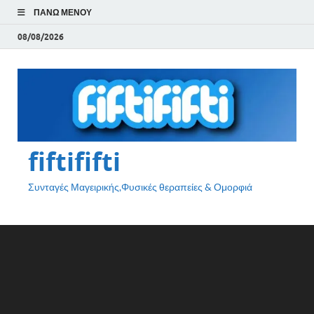
ΠΆΝΩ ΜΕΝΟΎ
08/08/2026
fiftififti
Συνταγές Μαγειρικής,Φυσικές θεραπείες & Ομορφιά