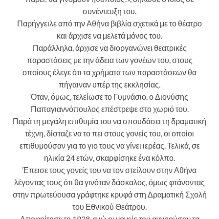
συνέντευξη του.
Παρήγγειλε από την Αθήνα βιβλία σχετικά με το θέατρο
και άρχισε να μελετά μόνος του.
Παράλληλα, άρχισε να διοργανώνει θεατρικές
παραστάσεις με την άδεια των γονέων του, στους
οποίους έλεγε ότι τα χρήματα των παραστάσεων θα
πήγαιναν υπέρ της εκκλησίας.
Όταν, όμως, τελείωσε το Γυμνάσιο, ο Διονύσης
Παπαγιαννόπουλος επέστρεψε στο χωριό του.
Παρά τη μεγάλη επιθυμία του να σπουδάσει τη δραματική
τέχνη, δίσταζε να το πει στους γονείς του, οι οποίοι
επιθυμούσαν για το γιο τους να γίνει ιερέας. Τελικά, σε
ηλικία 24 ετών, σκαρφίσηκε ένα κόλπο.
Έπεισε τους γονείς του να τον στείλουν στην Αθήνα
λέγοντας τους ότι θα γινόταν δάσκαλος, όμως φτάνοντας
στην πρωτεύουσα γράφτηκε κρυφά στη Δραματική Σχολή
του Εθνικού Θεάτρου.
Αποφοίτησε το 1938, ενώ οι γονείς του αγνοούσαν τα