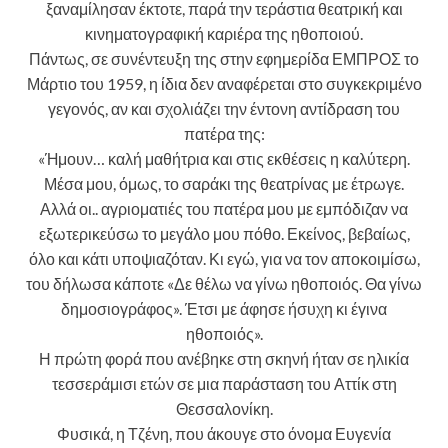
ξαναμίλησαν έκτοτε, παρά την τεράστια θεατρική και
κινηματογραφική καριέρα της ηθοποιού.
Πάντως, σε συνέντευξη της στην εφημερίδα ΕΜΠΡΟΣ το
Μάρτιο του 1959, η ίδια δεν αναφέρεται στο συγκεκριμένο
γεγονός, αν και σχολιάζει την έντονη αντίδραση του
πατέρα της:
«Ήμουν… καλή μαθήτρια και στις εκθέσεις η καλύτερη.
Μέσα μου, όμως, το σαράκι της θεατρίνας με έτρωγε.
Αλλά οι.. αγριοματιές του πατέρα μου με εμπόδιζαν να
εξωτερικεύσω το μεγάλο μου πόθο. Εκείνος, βεβαίως,
όλο και κάτι υποψιαζόταν. Κι εγώ, για να τον αποκοιμίσω,
του δήλωσα κάποτε «Δε θέλω να γίνω ηθοποιός. Θα γίνω
δημοσιογράφος». Έτσι με άφησε ήσυχη κι έγινα
ηθοποιός».
Η πρώτη φορά που ανέβηκε στη σκηνή ήταν σε ηλικία
τεσσεράμισι ετών σε μια παράσταση του Αττίκ στη
Θεσσαλονίκη.
Φυσικά, η Τζένη, που άκουγε στο όνομα Ευγενία