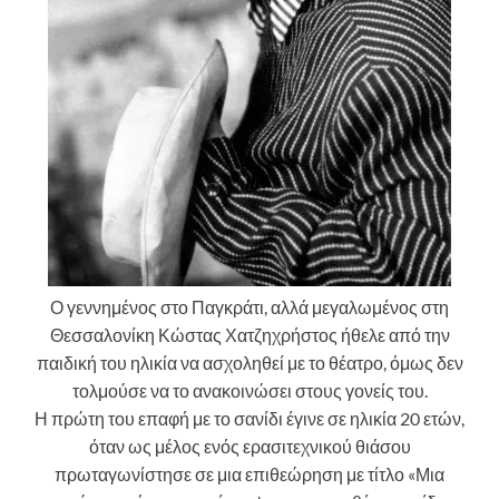
Ο γεννημένος στο Παγκράτι, αλλά μεγαλωμένος στη
Θεσσαλονίκη Κώστας Χατζηχρήστος ήθελε από την
παιδική του ηλικία να ασχοληθεί με το θέατρο, όμως δεν
τολμούσε να το ανακοινώσει στους γονείς του.
Η πρώτη του επαφή με το σανίδι έγινε σε ηλικία 20 ετών,
όταν ως μέλος ενός ερασιτεχνικού θιάσου
πρωταγωνίστησε σε μια επιθεώρηση με τίτλο «Μια