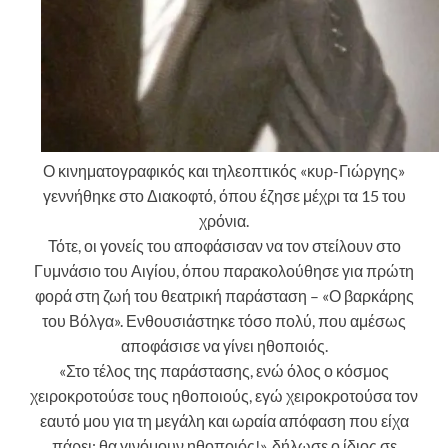
Ο κινηματογραφικός και τηλεοπτικός «κυρ-Γιώργης»
γεννήθηκε στο Διακοφτό, όπου έζησε μέχρι τα 15 του
χρόνια.
Τότε, οι γονείς του αποφάσισαν να τον στείλουν στο
Γυμνάσιο του Αιγίου, όπου παρακολούθησε για πρώτη
φορά στη ζωή του θεατρική παράσταση – «Ο βαρκάρης
του Βόλγα». Ενθουσιάστηκε τόσο πολύ, που αμέσως
αποφάσισε να γίνει ηθοποιός.
«Στο τέλος της παράστασης, ενώ όλος ο κόσμος
χειροκροτούσε τους ηθοποιούς, εγώ χειροκροτούσα τον
εαυτό μου για τη μεγάλη και ωραία απόφαση που είχα
πάρει: θα γινόμουν ηθοποιός!», δήλωσε ο ίδιος σε