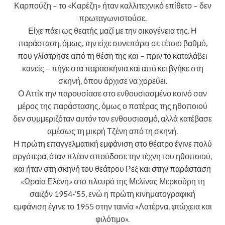
Καρπούζη – το «Καρέζη» ήταν καλλιτεχνικό επίθετο – δεν
πρωταγωνιστούσε.
Είχε πάει ως θεατής μαζί με την οικογένεια της. Η
παράσταση, όμως, την είχε συνεπάρει σε τέτοιο βαθμό,
που γλίστρησε από τη θέση της και – πριν το καταλάβει
κανείς – πήγε στα παρασκήνια και από κει βγήκε στη
σκηνή, όπου άρχισε να χορεύει.
Ο Αττίκ την παρουσίασε στο ενθουσιασμένο κοινό σαν
μέρος της παράστασης, όμως ο πατέρας της ηθοποιού
δεν συμμεριζόταν αυτόν τον ενθουσιασμό, αλλά κατέβασε
αμέσως τη μικρή Τζένη από τη σκηνή.
Η πρώτη επαγγελματική εμφάνιση στο θέατρο έγινε πολύ
αργότερα, όταν πλέον σπούδασε την τέχνη του ηθοποιού,
και ήταν στη σκηνή του θεάτρου Ρεξ και στην παράσταση
«Ωραία Ελένη» στο πλευρό της Μελίνας Μερκούρη τη
σαιζόν 1954-’55, ενώ η πρώτη κινηματογραφική
εμφάνιση έγινε το 1955 στην ταινία «Λατέρνα, φτώχεια και
φιλότιμο».