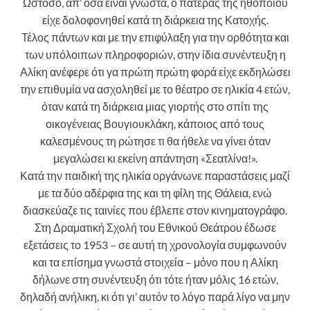
Ωστόσο, απ’ όσα είναι γνωστά, ο πατέρας της ηθοποιού
είχε δολοφονηθεί κατά τη διάρκεια της Κατοχής.
Τέλος πάντων και με την επιφύλαξη για την ορθότητα και
των υπόλοιπων πληροφοριών, στην ίδια συνέντευξη η
Αλίκη ανέφερε ότι γα πρώτη πρώτη φορά είχε εκδηλώσει
την επιθυμία να ασχοληθεί με το θέατρο σε ηλικία 4 ετών,
όταν κατά τη διάρκεια μιας γιορτής στο σπίτι της
οικογένειας Βουγιουκλάκη, κάποιος από τους
καλεσμένους τη ρώτησε τι θα ήθελε να γίνει όταν
μεγαλώσει κι εκείνη απάντηση «Σεατλίνα!».
Κατά την παιδική της ηλικία οργάνωνε παραστάσεις μαζί
με τα δύο αδέρφια της και τη φίλη της Θάλεια, ενώ
διασκεύαζε τις ταινίες που έβλεπε στον κινηματογράφο.
Στη Δραματική Σχολή του Εθνικού Θεάτρου έδωσε
εξετάσεις το 1953 – σε αυτή τη χρονολογία συμφωνούν
και τα επίσημα γνωστά στοιχεία – μόνο που η Αλίκη
δήλωνε στη συνέντευξη ότι τότε ήταν μόλις 16 ετών,
δηλαδή ανήλικη, κι ότι γι’ αυτόν το λόγο παρά λίγο να μην