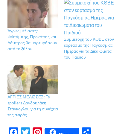
Άγριες μέλισσες:
«Μπάμπης, Προκόπης και
Συμμετοχή του ΚΘΒΕ στον
Λάμπρος θα μαρτυρήσουν
εορτασμό της Παγκόσμιας
από το ξύλο»
Ημέρας για τα Δικαιώματα
του Παιδιού
ΑΓΡΙΕΣ ΜΕΛΙΣΣΕΣ: Τα
spoilers Δανδουλάκη –
Στάνκογλου για τη συνέχεια
της σειράς
F
T
Pi
Μ