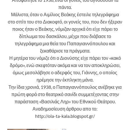
πάντα.
Μάλιστα, όταν ο Αιμίλιος Βεάκης έστειλε τηλεγράφημα
στο σπίτι του στο Διακοφτό, οι γονείς του, που δεν ήξεραν
ποιος ήταν ο Βεάκης, νόμιζαν αρχικά ότι είχε πάρει το
δίπλωμα του δασκάλου, μέχρι που διάβασε το
τηλεγράφημα μια θεία του Παπαγιαννόπουλου και
ξεκαθάρισε τα πράγματα.
Η μητέρα του νόμιζε ότι ο Διονύσης είχε πάρει τον «κακό
δρόμο», ενώ σκεφτόταν ακόμα και να τον αποκληρώσει,
όμως μεσολάβησε ο αδερφός του, Γιάννης, ο οποίος
ηρέμησε την έκπληκτη μάνα.
Την ίδια χρονιά, 1938, ο Παπαγιαννόπουλος ανέβηκε για
πρώτη φορά στο θεατρικό σανίδι συμμετέχοντας στην
παράσταση «Βασιλιάς Ληρ» του Εθνικού Θεάτρου.
Αναδημοσίευση άρθρου απο το:
http://ola-ta-kala.blogspot.gr/