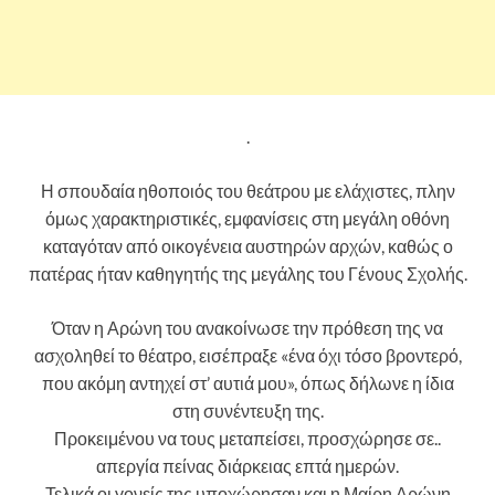
.
Η σπουδαία ηθοποιός του θεάτρου με ελάχιστες, πλην
όμως χαρακτηριστικές, εμφανίσεις στη μεγάλη οθόνη
καταγόταν από οικογένεια αυστηρών αρχών, καθώς ο
πατέρας ήταν καθηγητής της μεγάλης του Γένους Σχολής.
Όταν η Αρώνη του ανακοίνωσε την πρόθεση της να
ασχοληθεί το θέατρο, εισέπραξε «ένα όχι τόσο βροντερό,
που ακόμη αντηχεί στ’ αυτιά μου», όπως δήλωνε η ίδια
στη συνέντευξη της.
Προκειμένου να τους μεταπείσει, προσχώρησε σε..
απεργία πείνας διάρκειας επτά ημερών.
Τελικά οι γονείς της υποχώρησαν και η Μαίρη Αρώνη