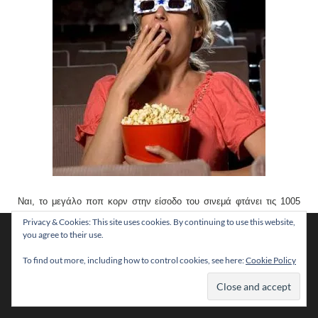
Ναι, το μεγάλο ποπ κορν στην είσοδο του σινεμά φτάνει τις 1005
θερμίδες. Προτιμήστε το δικό σας, στα μικροκύματα και γλιτώστε
Privacy & Cookies: This site uses cookies. By continuing to use this website,
Χρησιμοποιούμε cookies για να σας προσφέρουμε τη
περισσότερες από 700 θερμίδες.
you agree to their use.
βέλτιστη εμπειρία πλοήγησης στον ιστότοπό μας.
Μπορείτε να μάθετε ποια cookies χρησιμοποιούμε ή να τα
To find out more, including how to control cookies, see here:
Cookie Policy
απενεργοποιήσετε στις
ρυθμίσεις
.
22) Συντονιστείτε με την κοιλιά σας
Αποδοχή