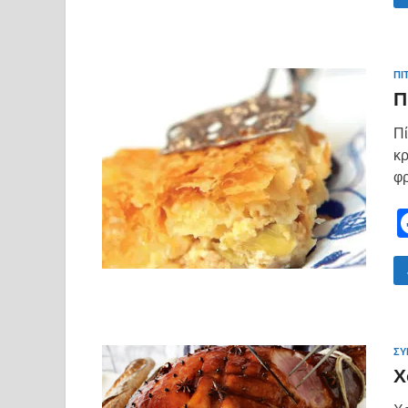
ΠΙ
Π
Πί
κρ
φρ
ΣΥ
Χ