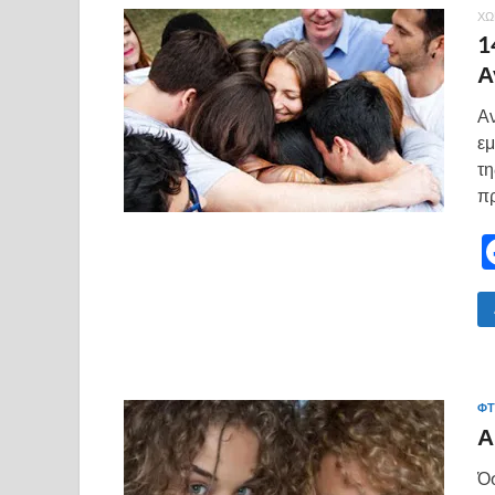
ΧΩ
1
Α
Αν
εμ
τη
πρ
ΦΤ
Α
Όσ