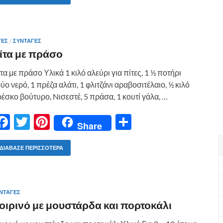
e
itt
er
ρ
b
er
es
α
o
t
σ
ΤΕΣ
/
ΣΥΝΤΑΓΕΣ
o
τε
ίτα με πράσο
k
ίτ
τα με πράσο Υλικά 1 κιλό αλεύρι για πίτες, 1 ½ ποτήρι
ε
ύο νερό, 1 πρέζα αλάτι, 1 φλιτζάνι αραβοσιτέλαιο, ½ κιλό
έσκο βούτυρο, Nισεστέ, 5 πράσα, 1 κουτί γάλα, …
F
T
Pi
Μ
Share
ac
w
nt
οι
e
itt
er
ρ
ΔΙΆΒΑΣΕ ΠΕΡΙΣΣΌΤΕΡΑ
b
er
es
α
o
t
σ
ΝΤΑΓΕΣ
o
τε
οιρινό με μουστάρδα και πορτοκάλι
k
ίτ