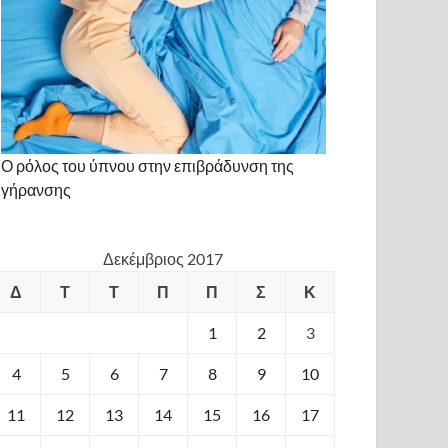
Ο ρόλος του ύπνου στην επιβράδυνση της
γήρανσης
Δεκέμβριος 2017
Δ
Τ
Τ
Π
Π
Σ
Κ
1
2
3
4
5
6
7
8
9
10
11
12
13
14
15
16
17