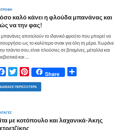
o
t
σ
ΑΤΡΟΦΗ
o
τε
όσο καλό κάνει η φλούδα μπανάνας και
k
ίτ
ώς να την φας!
ε
 μπανάνες αποτελούν το ιδανικό φρούτο που μπορεί να
ιτουργήσει ως το καλύτερο σνακ για όλη τη μέρα. Χωράνε
ην τσάντα σου, είναι πλούσιες σε βιταμίνες, μέταλλα και
εβιοτικά και …
F
T
Pi
Μ
Share
ac
w
nt
οι
e
itt
er
ρ
ΔΙΆΒΑΣΕ ΠΕΡΙΣΣΌΤΕΡΑ
b
er
es
α
o
t
σ
ΝΤΑΓΕΣ
o
τε
ίτα με κοτόπουλο και λαχανικά-Άκης
k
ίτ
ετρετζίκης