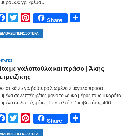
μυρό 500 γρ. κρέμα …
F
T
Pi
Μ
Share
ac
w
nt
οι
e
itt
er
ρ
ΔΙΆΒΑΣΕ ΠΕΡΙΣΣΌΤΕΡΑ
b
er
es
α
o
t
σ
ΝΤΑΓΕΣ
o
τε
ίτα με γαλοπούλα και πράσο | Άκης
k
ίτ
ετρετζίκης
ε
στατικά 25 γρ. βούτυρο λιωμένο 2 μεγάλα πράσα
μμένα σε λεπτές φέτες μόνο το λευκό μέρος τους 4 καρότα
μμένα σε λεπτές φέτες 1 κ.σ. αλεύρι 1 κύβο κότας 400 …
F
T
Pi
Μ
Share
ac
w
nt
οι
ΔΙΆΒΑΣΕ ΠΕΡΙΣΣΌΤΕΡΑ