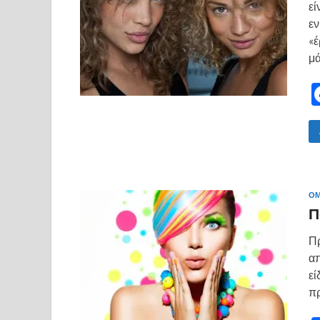
εί
εν
«έ
μ
ΟΜ
Π
Πρ
απ
εί
πρ