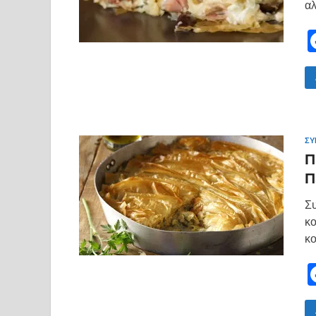
αλ
ΣΥ
Π
Π
Συ
κο
κο