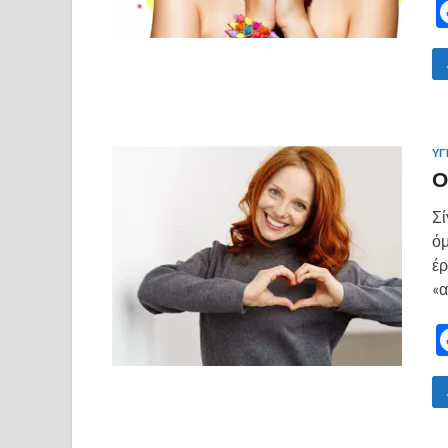
ΥΓ
Ο
Σί
όμ
έρ
«α