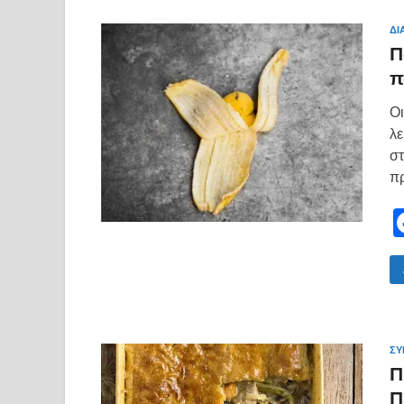
ΔΙ
Π
π
Οι
λε
στ
πρ
ΣΥ
Π
Π