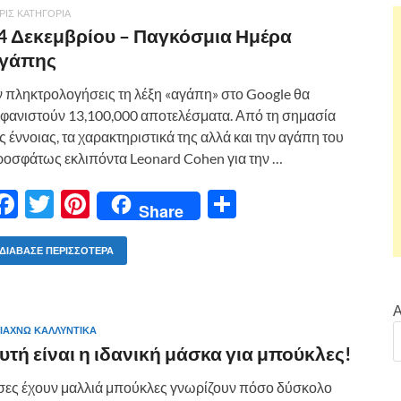
ΡΊΣ ΚΑΤΗΓΟΡΊΑ
4 Δεκεμβρίου – Παγκόσμια Ημέρα
γάπης
 πληκτρολογήσεις τη λέξη «αγάπη» στο Google θα
φανιστούν 13,100,000 αποτελέσματα. Από τη σημασία
ς έννοιας, τα χαρακτηριστικά της αλλά και την αγάπη του
οσφάτως εκλιπόντα Leonard Cohen για την …
F
T
Pi
Μ
Share
ac
w
nt
οι
e
itt
er
ρ
ΔΙΆΒΑΣΕ ΠΕΡΙΣΣΌΤΕΡΑ
b
er
es
α
o
t
σ
Α
ΙΆΧΝΩ ΚΑΛΛΥΝΤΙΚΆ
o
τε
υτή είναι η ιδανική μάσκα για μπούκλες!
k
ίτ
ες έχουν μαλλιά μπούκλες γνωρίζουν πόσο δύσκολο