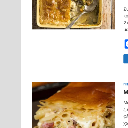
Συ
κο
2 
μα
ΠΙ
Μ
Μα
ζυ
φέ
χω