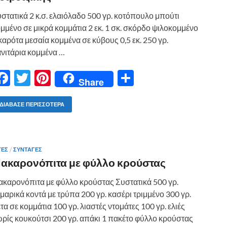
ε
στατικά 2 κ.σ. ελαιόλαδο 500 γρ. κοτόπουλο μπούτι
μμένο σε μικρά κομμάτια 2 εκ. 1 σκ. σκόρδο ψιλοκομμένο
καρότα μεσαία κομμένα σε κύβους 0,5 εκ. 250 γρ.
νιτάρια κομμένα …
F
T
Pi
Μ
Share
ac
w
nt
οι
e
itt
er
ρ
ΔΙΆΒΑΣΕ ΠΕΡΙΣΣΌΤΕΡΑ
b
er
es
α
o
t
σ
ΤΕΣ
/
ΣΥΝΤΑΓΕΣ
o
τε
ακαρονόπιτα με φύλλο κρούστας
k
ίτ
καρονόπιτα με φύλλο κρούστας Συστατικά 500 γρ.
ε
μαρικά κοντά με τρύπα 200 γρ. κασέρι τριμμένο 300 γρ.
τα σε κομμάτια 100 γρ. λιαστές ντομάτες 100 γρ. ελιές
ρίς κουκούτσι 200 γρ. απάκι 1 πακέτο φύλλο κρούστας