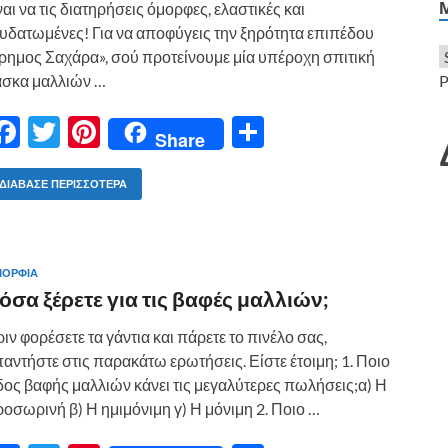
ε
ναι να τις διατηρήσεις όμορφες, ελαστικές και
υδατωμένες! Για να αποφύγεις την ξηρότητα επιπέδου
ρημος Σαχάρα», σού προτείνουμε μία υπέροχη σπιτική
άσκα μαλλιών …
P
F
T
Pi
Μ
Share
ac
w
nt
οι
e
itt
er
ρ
ΔΙΆΒΑΣΕ ΠΕΡΙΣΣΌΤΕΡΑ
b
er
es
α
o
t
σ
ΟΡΦΙΑ
o
τε
όσα ξέρετε για τις βαφές μαλλιών;
k
ίτ
ιν φορέσετε τα γάντια και πάρετε το πινέλο σας,
ε
αντήστε στις παρακάτω ερωτήσεις. Είστε έτοιμη; 1. Ποιο
δος βαφής μαλλιών κάνει τις μεγαλύτερες πωλήσεις;α) Η
οσωρινή β) Η ημιμόνιμη γ) Η μόνιμη 2. Ποιο …