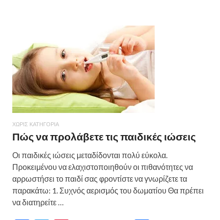
b
er
es
α
o
t
σ
o
τε
k
ίτ
ε
ΧΩΡΊΣ ΚΑΤΗΓΟΡΊΑ
Πώς να προλάβετε τις παιδικές ιώσεις
Οι παιδικές ιώσεις μεταδίδονται πολύ εύκολα.
Προκειμένου να ελαχιστοποιηθούν οι πιθανότητες να
αρρωστήσει το παιδί σας φροντίστε να γνωρίζετε τα
παρακάτω: 1. Συχνός αερισμός του δωματίου Θα πρέπει
να διατηρείτε …