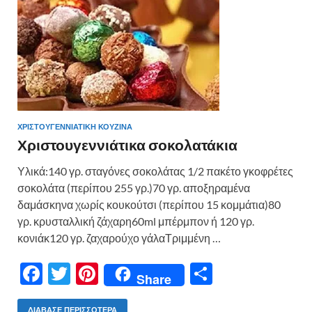
o
τε
k
ίτ
ε
ΧΡΙΣΤΟΥΓΕΝΝΙΑΤΙΚΗ ΚΟΥΖΙΝΑ
Χριστουγεννιάτικα σοκολατάκια
Υλικά:140 γρ. σταγόνες σοκολάτας 1/2 πακέτο γκοφρέτες
σοκολάτα (περίπου 255 γρ.)70 γρ. αποξηραμένα
δαμάσκηνα χωρίς κουκούτσι (περίπου 15 κομμάτια)80
γρ. κρυσταλλική ζάχαρη60ml μπέρμπον ή 120 γρ.
κονιάκ120 γρ. ζαχαρούχο γάλαΤριμμένη …
F
T
Pi
Μ
Share
ac
w
nt
οι
ΔΙΆΒΑΣΕ ΠΕΡΙΣΣΌΤΕΡΑ