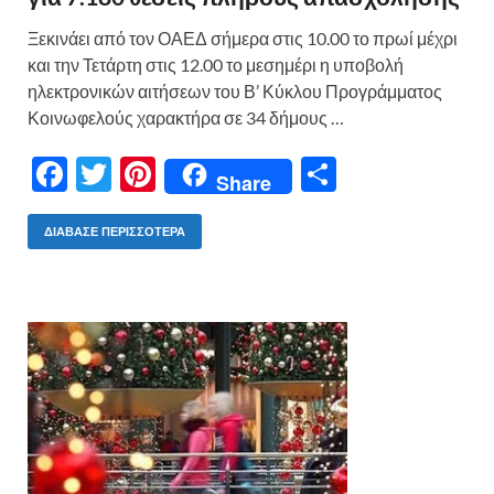
Ξεκινάει από τον ΟΑΕΔ σήμερα στις 10.00 το πρωί μέχρι
και την Τετάρτη στις 12.00 το μεσημέρι η υποβολή
ηλεκτρονικών αιτήσεων του Β’ Κύκλου Προγράμματος
Κοινωφελούς χαρακτήρα σε 34 δήμους …
F
T
Pi
Μ
Share
ac
w
nt
οι
e
itt
er
ρ
ΔΙΆΒΑΣΕ ΠΕΡΙΣΣΌΤΕΡΑ
b
er
es
α
o
t
σ
o
τε
k
ίτ
ε