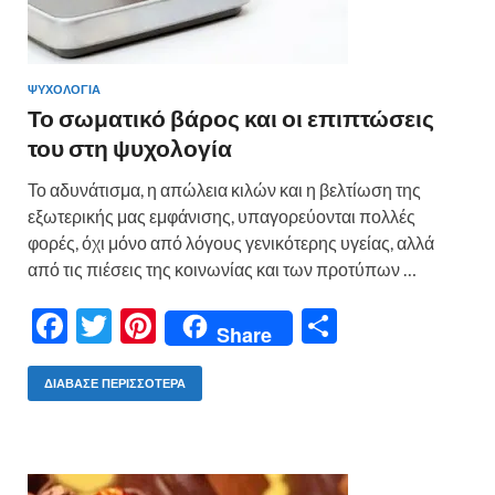
ΨΥΧΟΛΟΓΙΑ
Το σωματικό βάρος και οι επιπτώσεις
του στη ψυχολογία
Το αδυνάτισμα, η απώλεια κιλών και η βελτίωση της
εξωτερικής μας εμφάνισης, υπαγορεύονται πολλές
φορές, όχι μόνο από λόγους γενικότερης υγείας, αλλά
από τις πιέσεις της κοινωνίας και των προτύπων …
F
T
Pi
Μ
Share
ac
w
nt
οι
e
itt
er
ρ
ΔΙΆΒΑΣΕ ΠΕΡΙΣΣΌΤΕΡΑ
b
er
es
α
o
t
σ