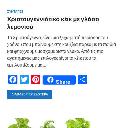
ΣΥΝΤΑΓΕΣ
Χριστουγεννιάτικο κέικ με γλάσο
λεμονιού
Τα Χριστούγεννα, είναι μια ξεχωριστή περίοδος του
χρόνου που μπαίνουμε στη κουζίνα παρέα με τα παιδιά
και φτιαχνουμε μοσχομυριστά γλυκά. Από τις πιο
αγαπημένες μας επιλογές είναι τα κέικ που τα
εμπλουτίζουμε με …
F
T
Pi
Μ
Share
ac
w
nt
οι
e
itt
er
ρ
ΔΙΆΒΑΣΕ ΠΕΡΙΣΣΌΤΕΡΑ
b
er
es
α
o
t
σ
o
τε