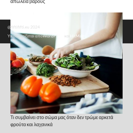
απώλεια βάρους
@fiftififti.eu 2024
Υποστηρίζεται από
WordPress
και
HitMag
.
Τι συμβαίνει στο σώμα μας όταν δεν τρώμε αρκετά
φρούτα και λαχανικά