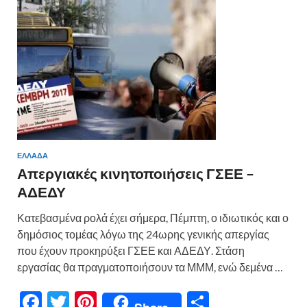
o
τε
k
ίτ
ε
ΕΛΛΑΔΑ
Απεργιακές κινητοποιήσεις ΓΣΕΕ –
ΑΔΕΔΥ
Κατεβασμένα ρολά έχει σήμερα, Πέμπτη, ο ιδιωτικός και ο
δημόσιος τομέας λόγω της 24ωρης γενικής απεργίας
που έχουν προκηρύξει ΓΣΕΕ και ΑΔΕΔΥ. Στάση
εργασίας θα πραγματοποιήσουν τα ΜΜΜ, ενώ δεμένα …
F
T
Pi
Μ