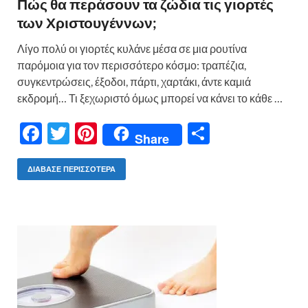
Πώς θα περάσουν τα ζώδια τις γιορτές
των Χριστουγέννων;
Λίγο πολύ οι γιορτές κυλάνε μέσα σε μια ρουτίνα
παρόμοια για τον περισσότερο κόσμο: τραπέζια,
συγκεντρώσεις, έξοδοι, πάρτι, χαρτάκι, άντε καμιά
εκδρομή… Τι ξεχωριστό όμως μπορεί να κάνει το κάθε …
F
T
Pi
Μ
Share
ac
w
nt
οι
e
itt
er
ρ
ΔΙΆΒΑΣΕ ΠΕΡΙΣΣΌΤΕΡΑ
b
er
es
α
o
t
σ
o
τε
k
ίτ
ε