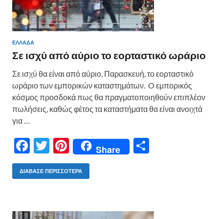
ΕΛΛΑΔΑ
Σε ισχύ από αύριο το εορταστικό ωράριο
Σε ισχύ θα είναι από αύριο, Παρασκευή, το εορταστικό
ωράριο των εμπορικών καταστημάτων. O εμπορικός
κόσμος προσδοκά πως θα πραγματοποιηθούν επιπλέον
πωλήσεις, καθώς φέτος τα καταστήματα θα είναι ανοιχτά
για …
F
T
Pi
Μ
Share
ac
w
nt
οι
e
itt
er
ρ
ΔΙΆΒΑΣΕ ΠΕΡΙΣΣΌΤΕΡΑ
b
er
es
α
o
t
σ