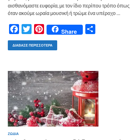
αισθανόμαστε ευφορία, με τον ίδιο περίπου τρόπο όπως
όταν ακούμε ωραία μουσική ή τρώμε ένα υπέροχο …
F
T
Pi
Μ
Share
ac
w
nt
οι
e
itt
er
ρ
ΔΙΆΒΑΣΕ ΠΕΡΙΣΣΌΤΕΡΑ
b
er
es
α
o
t
σ
o
τε
k
ίτ
ε
ΖΩΔΙΑ