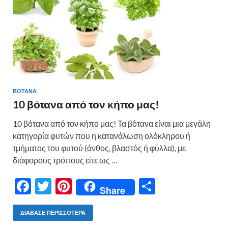
k
ίτ
ε
ΒΟΤΑΝΑ
10 βότανα από τον κήπο μας!
10 βότανα από τον κήπο μας! Τα βότανα είναι μια μεγάλη
κατηγορία φυτών που η κατανάλωση ολόκληρου ή
τμήματος του φυτού (άνθος, βλαστός ή φύλλα), με
διάφορους τρόπους είτε ως …
F
T
Pi
Μ
Share
ac
w
nt
οι
e
itt
er
ρ
ΔΙΆΒΑΣΕ ΠΕΡΙΣΣΌΤΕΡΑ