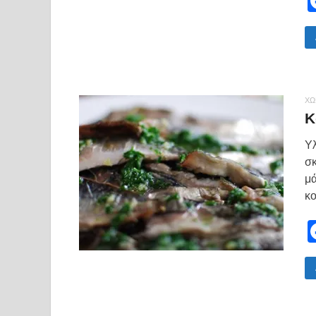
ΧΩ
Κ
Υλ
σκ
μά
κο