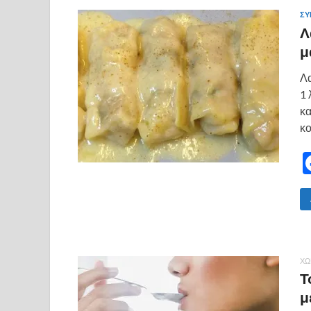
ΣΥ
Λ
μ
Λα
1 
κα
κο
ΧΩ
Τ
μ