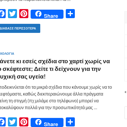
F
T
Pi
Μ
Share
ac
w
nt
οι
e
itt
er
ρ
ΔΙΆΒΑΣΕ ΠΕΡΙΣΣΌΤΕΡΑ
b
er
es
α
o
t
σ
ΧΟΛΟΓΙΑ
o
τε
άνετε κι εσείς σχέδια στο χαρτί χωρίς να
k
ίτ
ο σκέφτεστε; Δείτε τι δείχνουν για την
ε
υχική σας υγεία!
οδεικνύεται ότι τα μικρά σχέδια που κάνουμε χωρίς να το
«
εφτόμαστε, καθώς διεκπεραιώνουμε άλλα πράγματα
είνη τη στιγμή (πχ μιλάμε στο τηλέφωνο) μπορεί να
οκαλύψουν πολλά για την προσωπικότητά μας …
F
T
Pi
Μ
Share