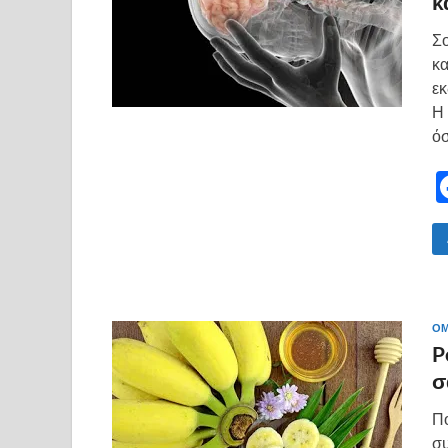
κ
Σο
κα
εκ
Η 
όσ
ΟΜ
P
σ
Π
συ