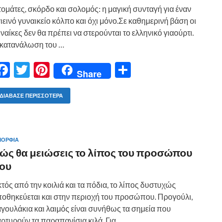
ε
ομάτες, σκόρδο και σολομός: η μαγική συνταγή για έναν
ιεινό γυναικείο κόλπο και όχι μόνο.Σε καθημερινή βάση οι
ναίκες δεν θα πρέπει να στερούνται το ελληνικό γιαούρτι.
 κατανάλωση του …
F
T
Pi
Μ
Share
ac
w
nt
οι
e
itt
er
ρ
ΔΙΆΒΑΣΕ ΠΕΡΙΣΣΌΤΕΡΑ
b
er
es
α
o
t
σ
ΟΡΦΙΑ
o
τε
ώς θα μειώσεις το λίπος του προσώπου
k
ίτ
ου
ε
τός από την κοιλιά και τα πόδια, το λίπος δυστυχώς
οθηκεύεται και στην περιοχή του προσώπου. Προγούλι,
γουλάκια και λαιμός είναι συνήθως τα σημεία που
ρτυρούν τα παραπανίσια κιλά. Για …