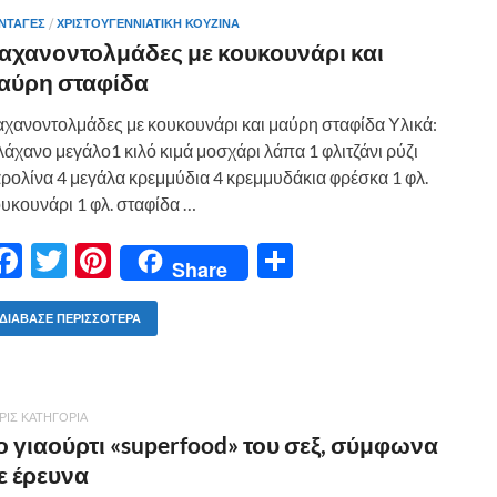
o
t
σ
ΝΤΑΓΕΣ
/
ΧΡΙΣΤΟΥΓΕΝΝΙΑΤΙΚΗ ΚΟΥΖΙΝΑ
o
τε
αχανοντολμάδες με κουκουνάρι και
k
ίτ
αύρη σταφίδα
ε
χανοντολμάδες με κουκουνάρι και μαύρη σταφίδα Υλικά:
λάχανο μεγάλο1 κιλό κιμά μοσχάρι λάπα 1 φλιτζάνι ρύζι
ρολίνα 4 μεγάλα κρεμμύδια 4 κρεμμυδάκια φρέσκα 1 φλ.
υκουνάρι 1 φλ. σταφίδα …
F
T
Pi
Μ
Share
ac
w
nt
οι
e
itt
er
ρ
ΔΙΆΒΑΣΕ ΠΕΡΙΣΣΌΤΕΡΑ
b
er
es
α
o
t
σ
ΡΊΣ ΚΑΤΗΓΟΡΊΑ
o
τε
ο γιαούρτι «superfood» του σεξ, σύμφωνα
k
ίτ
ε έρευνα