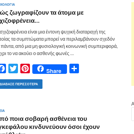
ΧΟΛΟΓΙΑ
ώς ζωγραφίζουν τα άτομα με
χιζοφρένεια…
σχιζοφρένεια είναι μια έντονη ψυχική διαταραχή της
οίας τα συμπτώματα μπορεί να περιλαμβάνουν σχεδόν
 πάντα, από μια μη φυσιολογική κοινωνική συμπεριφορά,
χρι το να ακούει ο ασθενής φωνές …
F
T
Pi
Μ
Share
ac
w
nt
οι
e
itt
er
ρ
ΔΙΆΒΑΣΕ ΠΕΡΙΣΣΌΤΕΡΑ
b
er
es
α
o
t
σ
Α
ΕΙΑ
o
τε
πό ποια σοβαρή ασθένεια του
k
ίτ
γκεφάλου κινδυνεύουν όσοι έχουν