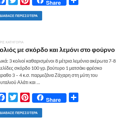
F
T
Pi
Μ
Share
ac
w
nt
οι
e
itt
er
ρ
ΔΙΆΒΑΣΕ ΠΕΡΙΣΣΌΤΕΡΑ
b
er
es
α
o
t
σ
ΡΊΣ ΚΑΤΗΓΟΡΊΑ
o
τε
ολιός με σκόρδο και λεμόνι στο φούρνο
k
ίτ
ικά: 3 κολιοί καθαρισμένοι 8 μέτρια λεμόνια ακέρωτα 7-8
ε
ελίδες σκόρδο 100 γρ. βούτυρο 1 ματσάκι φρέσκο
ραθο 3 – 4 κ.σ. παρμεζάνα Ζάχαρη στη μύτη του
υταλιού Αλάτι και …
F
T
Pi
Μ
Share
ac
w
nt
οι
e
itt
er
ρ
ΔΙΆΒΑΣΕ ΠΕΡΙΣΣΌΤΕΡΑ
b
er
es
α