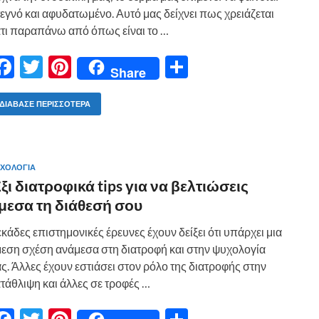
εγνό και αφυδατωμένο. Αυτό μας δείχνει πως χρειάζεται
τι παραπάνω από όπως είναι το …
F
T
Pi
Μ
Share
ac
w
nt
οι
e
itt
er
ρ
ΔΙΆΒΑΣΕ ΠΕΡΙΣΣΌΤΕΡΑ
b
er
es
α
o
t
σ
ΧΟΛΟΓΙΑ
o
τε
ξι διατροφικά tips για να βελτιώσεις
k
ίτ
μεσα τη διάθεσή σου
ε
κάδες επιστημονικές έρευνες έχουν δείξει ότι υπάρχει μια
εση σχέση ανάμεσα στη διατροφή και στην ψυχολογία
ς. Άλλες έχουν εστιάσει στον ρόλο της διατροφής στην
τάθλιψη και άλλες σε τροφές …