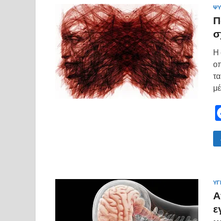
ΨΥ
Π
σ
Η 
οπ
τα
μέ
ΥΓ
Α
ε