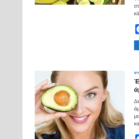
στ
κά
ΨΥ
Έ
ά
Δε
άμ
μα
κα