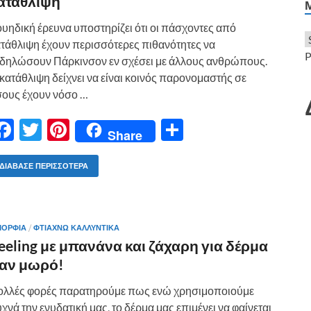
ε
ατάθλιψη
υηδική έρευνα υποστηρίζει ότι οι πάσχοντες από
τάθλιψη έχουν περισσότερες πιθανότητες να
P
δηλώσουν Πάρκινσον εν σχέσει με άλλους ανθρώπους.
κατάθλιψη δείχνει να είναι κοινός παρονομαστής σε
ους έχουν νόσο …
F
T
Pi
Μ
Share
ac
w
nt
οι
e
itt
er
ρ
ΔΙΆΒΑΣΕ ΠΕΡΙΣΣΌΤΕΡΑ
b
er
es
α
o
t
σ
ΟΡΦΙΑ
/
ΦΤΙΆΧΝΩ ΚΑΛΛΥΝΤΙΚΆ
o
τε
eeling με μπανάνα και ζάχαρη για δέρμα
k
ίτ
αν μωρό!
ε
ολλές φορές παρατηρούμε πως ενώ χρησιμοποιούμε
χνά την ενυδατική μας, το δέρμα μας επιμένει να φαίνεται