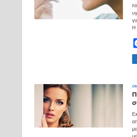
Nτ
υγ
γυ
Η
ΟΜ
Π
σ
Εκ
απ
μα
μα