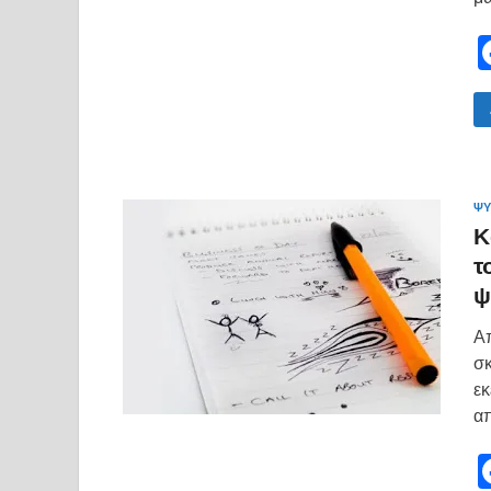
ΨΥ
Κ
τ
ψ
Απ
σκ
εκ
απ