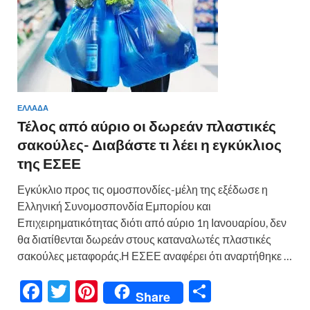
ΕΛΛΑΔΑ
Τέλος από αύριο οι δωρεάν πλαστικές
σακούλες- Διαβάστε τι λέει η εγκύκλιος
της ΕΣΕΕ
Εγκύκλιο προς τις ομοσπονδίες-μέλη της εξέδωσε η
Ελληνική Συνομοσπονδία Εμπορίου και
Επιχειρηματικότητας διότι από αύριο 1η Ιανουαρίου, δεν
θα διατίθενται δωρεάν στους καταναλωτές πλαστικές
σακούλες μεταφοράς.Η ΕΣΕΕ αναφέρει ότι αναρτήθηκε …
F
T
Pi
Μ
Share