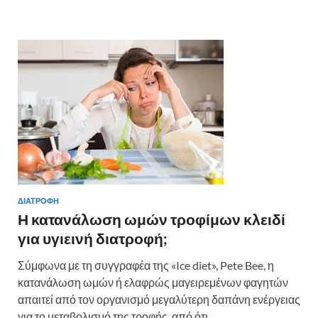
b
er
es
α
o
t
σ
o
τε
k
ίτ
ε
ΔΙΑΤΡΟΦΗ
Η κατανάλωση ωμών τροφίμων κλειδί
για υγιεινή διατροφή;
Σύμφωνα με τη συγγραφέα της «Ice diet», Pete Bee, η
κατανάλωση ωμών ή ελαφρώς μαγειρεμένων φαγητών
απαιτεί από τον οργανισμό μεγαλύτερη δαπάνη ενέργειας
για το μεταβολισμό της τροφής, από ότι …