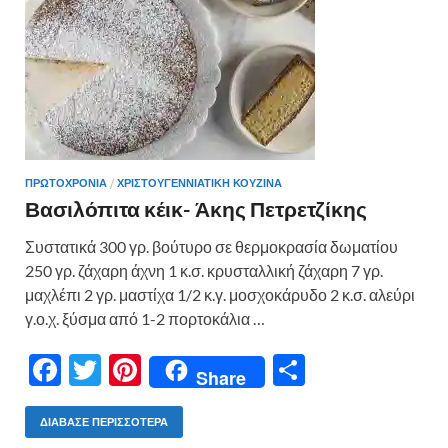
ε
ΠΡΩΤΟΧΡΟΝΙΑ
/
ΧΡΙΣΤΟΥΓΕΝΝΙΑΤΙΚΗ ΚΟΥΖΙΝΑ
Βασιλόπιτα κέικ- Άκης Πετρετζίκης
Συστατικά 300 γρ. βούτυρο σε θερμοκρασία δωματίου
250 γρ. ζάχαρη άχνη 1 κ.σ. κρυσταλλική ζάχαρη 7 γρ.
μαχλέπι 2 γρ. μαστίχα 1/2 κ.γ. μοσχοκάρυδο 2 κ.σ. αλεύρι
γ.ο.χ. ξύσμα από 1-2 πορτοκάλια …
F
T
Pi
Μ
Share
ac
w
nt
οι
e
itt
er
ρ
ΔΙΆΒΑΣΕ ΠΕΡΙΣΣΌΤΕΡΑ