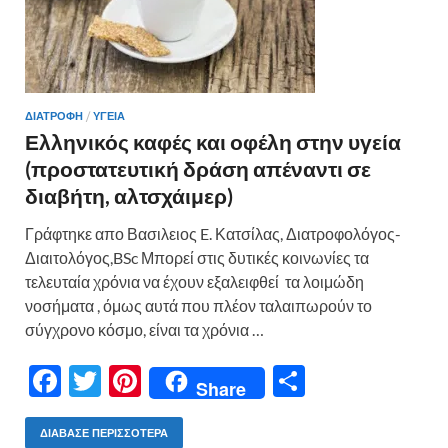
ΔΙΑΤΡΟΦΗ
/
ΥΓΕΙΑ
Ελληνικός καφές και οφέλη στην υγεία
(προστατευτική δράση απέναντι σε
διαβήτη, αλτσχάιμερ)
Γράφτηκε απο Βασιλειος E. Κατσίλας, Διατροφολόγος-
Διαιτολόγος,BSc Μπορεί στις δυτικές κοινωνίες τα
τελευταία χρόνια να έχουν εξαλειφθεί τα λοιμώδη
νοσήματα , όμως αυτά που πλέον ταλαιπωρούν το
σύγχρονο κόσμο, είναι τα χρόνια …
F
T
Pi
Μ
Share
ac
w
nt
οι
e
itt
er
ρ
ΔΙΆΒΑΣΕ ΠΕΡΙΣΣΌΤΕΡΑ