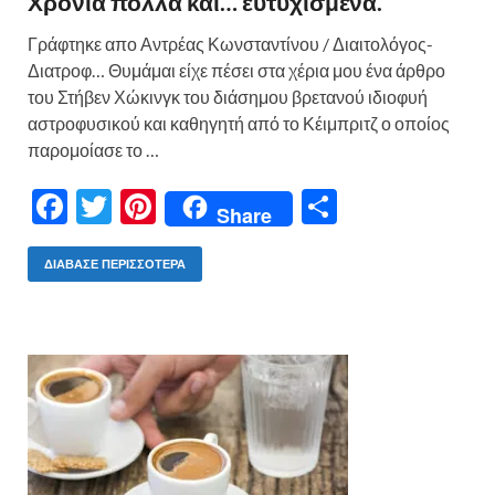
Χρόνια πολλά και… ευτυχισμένα.
Γράφτηκε απο Αντρέας Κωνσταντίνου / Διαιτολόγος-
Διατροφ… Θυμάμαι είχε πέσει στα χέρια μου ένα άρθρο
του Στήβεν Χώκινγκ του διάσημου βρετανού ιδιοφυή
αστροφυσικού και καθηγητή από το Κέιμπριτζ ο οποίος
παρομοίασε το …
F
T
Pi
Μ
Share
ac
w
nt
οι
e
itt
er
ρ
ΔΙΆΒΑΣΕ ΠΕΡΙΣΣΌΤΕΡΑ
b
er
es
α
o
t
σ
o
τε
k
ίτ
ε