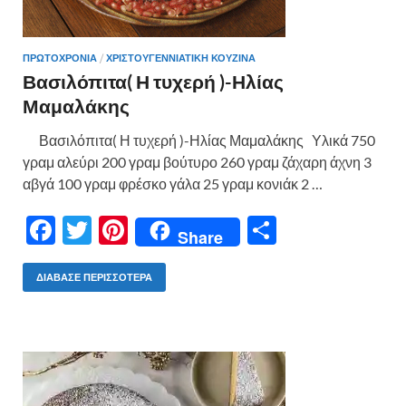
ΠΡΩΤΟΧΡΟΝΙΑ
/
ΧΡΙΣΤΟΥΓΕΝΝΙΑΤΙΚΗ ΚΟΥΖΙΝΑ
Βασιλόπιτα( Η τυχερή )-Ηλίας
Μαμαλάκης
Βασιλόπιτα( Η τυχερή )-Ηλίας Μαμαλάκης Υλικά 750
γραμ αλεύρι 200 γραμ βούτυρο 260 γραμ ζάχαρη άχνη 3
αβγά 100 γραμ φρέσκο γάλα 25 γραμ κονιάκ 2 …
F
T
Pi
Μ
Share
ac
w
nt
οι
e
itt
er
ρ
ΔΙΆΒΑΣΕ ΠΕΡΙΣΣΌΤΕΡΑ
b
er
es
α
o
t
σ
o
τε
k
ίτ