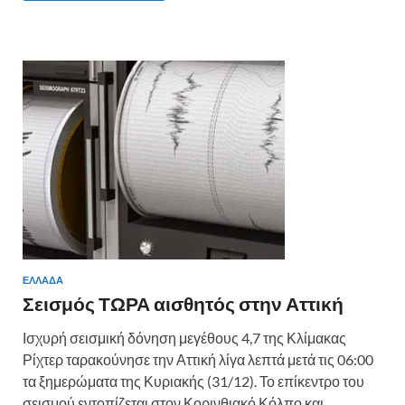
b
er
es
α
o
t
σ
o
τε
k
ίτ
ε
ΕΛΛΑΔΑ
Σεισμός ΤΩΡΑ αισθητός στην Αττική
Ισχυρή σεισμική δόνηση μεγέθους 4,7 της Κλίμακας
Ρίχτερ ταρακούνησε την Αττική λίγα λεπτά μετά τις 06:00
τα ξημερώματα της Κυριακής (31/12). Το επίκεντρο του
σεισμού εντοπίζεται στον Κορινθιακό Κόλπο και …