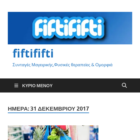
fiftififti
Συνταγές Μαγειρικής,Φυσικές θεραπείες & Ομορφιά
ΚΎΡΙΟ ΜΕΝΟΎ
ΗΜΈΡΑ:
31 ΔΕΚΕΜΒΡΊΟΥ 2017