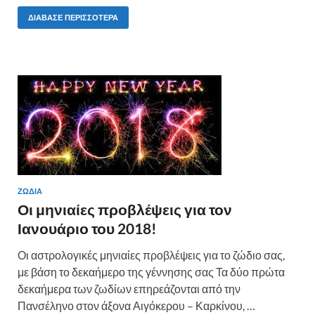
ac
w
nt
οι
e
itt
er
ρ
ΔΙΆΒΑΣΕ ΠΕΡΙΣΣΌΤΕΡΑ
b
er
es
α
o
t
σ
o
τε
k
ίτ
ε
ΖΩΔΙΑ
Οι μηνιαίες προβλέψεις για τον
Ιανουάριο του 2018!
Οι αστρολογικές μηνιαίες προβλέψεις για το ζώδιο σας,
με βάση το δεκαήμερο της γέννησης σας Τα δύο πρώτα
δεκαήμερα των ζωδίων επηρεάζονται από την
Πανσέληνο στον άξονα Αιγόκερου – Καρκίνου, …