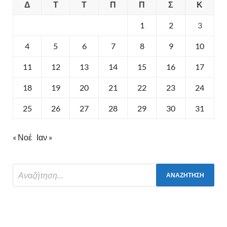
Δ
Τ
Τ
Π
Π
Σ
Κ
1
2
3
4
5
6
7
8
9
10
11
12
13
14
15
16
17
18
19
20
21
22
23
24
25
26
27
28
29
30
31
« Νοέ
Ιαν »