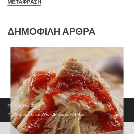
ΜΕΤΆΦΡΑΣΗ
ΔΗΜΟΦΙΛΗ ΑΡΘΡΑ
@fiftififti.eu 2024
Υποστηρίζεται από
WordPress
και
HitMag
.