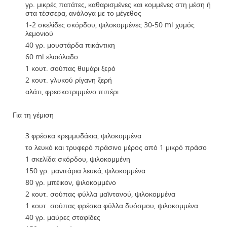
γρ. μικρές πατάτες, καθαρισμένες και κομμένες στη μέση ή
στα τέσσερα, ανάλογα με το μέγεθος
1-2 σκελίδες σκόρδου, ψιλοκομμένες 30-50 ml χυμός
λεμονιού
40 γρ. μουστάρδα πικάντικη
60 ml ελαιόλαδο
1 κουτ. σούπας θυμάρι ξερό
2 κουτ. γλυκού ρίγανη ξερή
αλάτι, φρεσκοτριμμένο πιπέρι
Για τη γέμιση
3 φρέσκα κρεμμυδάκια, ψιλοκομμένα
το λευκό και τρυφερό πράσινο μέρος από 1 μικρό πράσο
1 σκελίδα σκόρδου, ψιλοκομμένη
150 γρ. μανιτάρια λευκά, ψιλοκομμένα
80 γρ. μπέικον, ψιλοκομμένο
2 κουτ. σούπας φύλλα μαϊντανού, ψιλοκομμένα
1 κουτ. σούπας φρέσκα φύλλα δυόσμου, ψιλοκομμένα
40 γρ. μαύρες σταφίδες