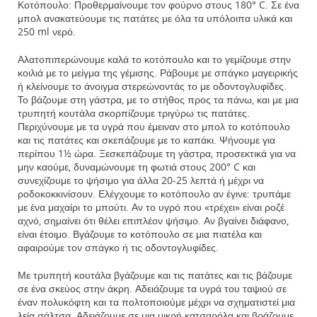
Κοτόπουλο: Προθερμαίνουμε τον φούρνο στους 180° C. Σε ένα
μπολ ανακατεύουμε τις πατάτες με όλα τα υπόλοιπα υλικά και
250 ml νερό.
Αλατοπιπερώνουμε καλά το κοτόπουλο και το γεμίζουμε στην
κοιλιά με το μείγμα της γέμισης. Ράβουμε με σπάγκο μαγειρικής
ή κλείνουμε το άνοιγμα στερεώνοντάς το με οδοντογλυφίδες.
Το βάζουμε στη γάστρα, με το στήθος προς τα πάνω, και με μια
τρυπητή κουτάλα σκορπίζουμε τριγύρω τις πατάτες.
Περιχύνουμε με τα υγρά που έμειναν στο μπολ το κοτόπουλο
και τις πατάτες και σκεπάζουμε με το καπάκι. Ψήνουμε για
περίπου 1½ ώρα. Ξεσκεπάζουμε τη γάστρα, προσεκτικά για να
μην καούμε, δυναμώνουμε τη φωτιά στους 200° C και
συνεχίζουμε το ψήσιμο για άλλα 20-25 λεπτά ή μέχρι να
ροδοκοκκινίσουν. Ελέγχουμε το κοτόπουλο αν έγινε: τρυπάμε
με ένα μαχαίρι το μπούτι. Αν το υγρό που «τρέχει» είναι ροζέ
αχνό, σημαίνει ότι θέλει επιπλέον ψήσιμο. Αν βγαίνει διάφανο,
είναι έτοιμο. Βγάζουμε το κοτόπουλο σε μια πιατέλα και
αφαιρούμε τον σπάγκο ή τις οδοντογλυφίδες.
Με τρυπητή κουτάλα βγάζουμε και τις πατάτες και τις βάζουμε
σε ένα σκεύος στην άκρη. Αδειάζουμε τα υγρά του ταψιού σε
έναν πολυκόφτη και τα πολτοποιούμε μέχρι να σχηματιστεί μια
λεία σάλτσα. Αδειάζουμε σε μια μικρή κατσαρόλα και βράζουμε