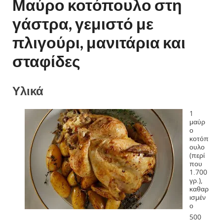
Μαύρο κοτόπουλο στη
γάστρα, γεμιστό με
πλιγούρι, μανιτάρια και
σταφίδες
Υλικά
1
μαύρ
ο
κοτόπ
ουλο
(περί
που
1.700
γρ.),
καθαρ
ισμέν
ο
500