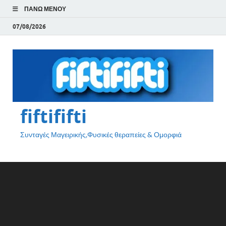
ΠΆΝΩ ΜΕΝΟΎ
07/08/2026
fiftififti
Συνταγές Μαγειρικής,Φυσικές θεραπείες & Ομορφιά