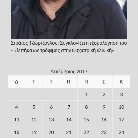
Στράτος Τζώρτζογλου: Συγκλονίζει η εξομολόγησή του
– «Μπήκα ως τρόφιμος στην ψυχιατρική κλινική»
Δεκέμβριος 2017
Δ
Τ
Τ
Π
Π
Σ
Κ
1
2
3
4
5
6
7
8
9
10
11
12
13
14
15
16
17
18
19
20
21
22
23
24