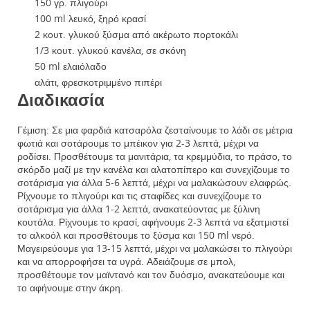
150 γρ. πλιγούρι
100 ml λευκό, ξηρό κρασί
2 κουτ. γλυκού ξύσμα από ακέρωτο πορτοκάλι
1/3 κουτ. γλυκού κανέλα, σε σκόνη
50 ml ελαιόλαδο
αλάτι, φρεσκοτριμμένο πιπέρι
Διαδικασία
Γέμιση: Σε μια φαρδιά κατσαρόλα ζεσταίνουμε το λάδι σε μέτρια
φωτιά και σοτάρουμε το μπέικον για 2-3 λεπτά, μέχρι να
ροδίσει. Προσθέτουμε τα μανιτάρια, τα κρεμμύδια, το πράσο, το
σκόρδο μαζί με την κανέλα και αλατοπίπερο και συνεχίζουμε το
σοτάρισμα για άλλα 5-6 λεπτά, μέχρι να μαλακώσουν ελαφρώς.
Ρίχνουμε το πλιγούρι και τις σταφίδες και συνεχίζουμε το
σοτάρισμα για άλλα 1-2 λεπτά, ανακατεύοντας με ξύλινη
κουτάλα. Ρίχνουμε το κρασί, αφήνουμε 2-3 λεπτά να εξατμιστεί
το αλκοόλ και προσθέτουμε το ξύσμα και 150 ml νερό.
Μαγειρεύουμε για 13-15 λεπτά, μέχρι να μαλακώσει το πλιγούρι
και να απορροφήσει τα υγρά. Αδειάζουμε σε μπολ,
προσθέτουμε τον μαϊντανό και τον δυόσμο, ανακατεύουμε και
το αφήνουμε στην άκρη.