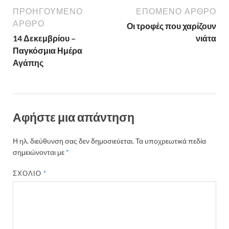
b
er
es
α
ΠΡΟΗΓΟΎΜΕΝΟ
ΕΠΌΜΕΝΟ ΆΡΘΡΟ
o
t
σ
ΆΡΘΡΟ
Οι τροφές που χαρίζουν
14 Δεκεμβρίου –
νιάτα
o
τε
Παγκόσμια Ημέρα
k
ίτ
Αγάπης
ε
Αφήστε μια απάντηση
Η ηλ. διεύθυνση σας δεν δημοσιεύεται.
Τα υποχρεωτικά πεδία
σημειώνονται με
*
ΣΧΌΛΙΟ
*