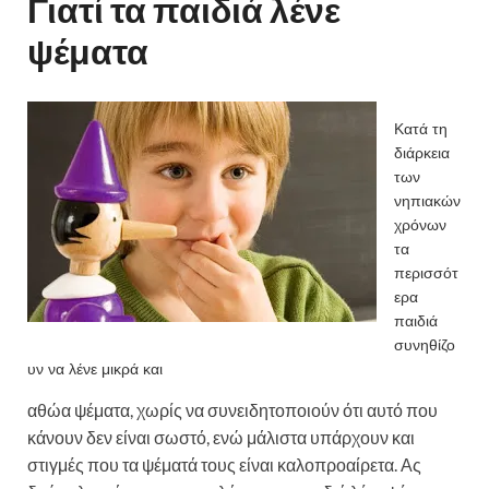
Γιατί τα παιδιά λένε
ψέματα
Κατά τη
διάρκεια
των
νηπιακών
χρόνων
τα
περισσότ
ερα
παιδιά
συνηθίζο
υν να λένε μικρά και
αθώα ψέματα, χωρίς να συνειδητοποιούν ότι αυτό που
κάνουν δεν είναι σωστό, ενώ μάλιστα υπάρχουν και
στιγμές που τα ψέματά τους είναι καλοπροαίρετα. Ας