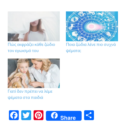
Πώς εκφράζει κάθε ζώδιο
Ποια ζώδια λένε πιο συχνά
τον εγωισμό του
ψέματα;
Γιατί δεν πρέπει να λέμε
ψέματα στα παιδιά
F
T
Pi
Μ
Share
ac
w
nt
οι
e
itt
er
ρ