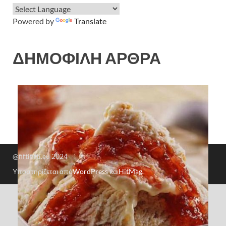
Powered by
Translate
ΔΗΜΟΦΙΛΗ ΑΡΘΡΑ
@fiftififti.eu 2024
Υποστηρίζεται από
WordPress
και
HitMag
.