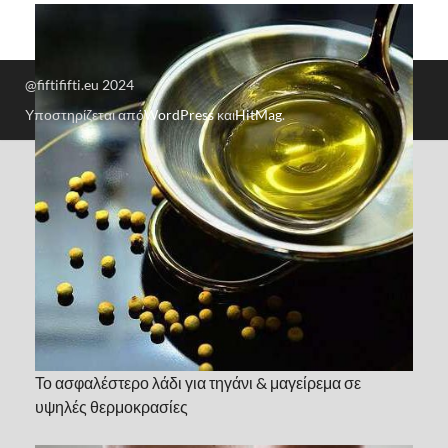
@fiftififti.eu 2024
Υποστηρίζεται από
WordPress
και
HitMag
.
Το ασφαλέστερο λάδι για τηγάνι & μαγείρεμα σε
υψηλές θερμοκρασίες