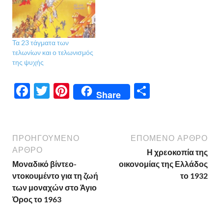
Τα 23 τάγματα των
τελωνίων και ο τελωνισμός
της ψυχής
F
T
Pi
Μ
Share
ac
w
nt
οι
e
itt
er
ρ
b
er
es
α
ΠΡΟΗΓΟΎΜΕΝΟ
ΕΠΌΜΕΝΟ ΆΡΘΡΟ
o
t
σ
ΆΡΘΡΟ
Η χρεοκοπία της
Μοναδικό βίντεο-
οικονομίας της Ελλάδος
o
τε
ντοκουμέντο για τη ζωή
το 1932
k
ίτ
των μοναχών στο Άγιο
ε
Όρος το 1963