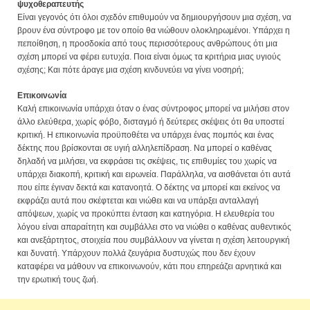
ψυχοθεραπευτής
Είναι γεγονός ότι όλοι σχεδόν επιθυμούν να δημιουργήσουν μια σχέση, να
βρουν ένα σύντροφο με τον οποίο θα νιώθουν ολοκληρωμένοι. Υπάρχει η
πεποίθηση, η προσδοκία από τους περισσότερους ανθρώπους ότι μια
σχέση μπορεί να φέρει ευτυχία. Ποια είναι όμως τα κριτήρια μιας υγιούς
σχέσης; Και πότε άραγε μια σχέση κινδυνεύει να γίνει νοσηρή;
Επικοινωνία
Καλή επικοινωνία υπάρχει όταν ο ένας σύντροφος μπορεί να μιλήσει στον
άλλο ελεύθερα, χωρίς φόβο, δισταγμό ή δεύτερες σκέψεις ότι θα υποστεί
κριτική. Η επικοινωνία προϋποθέτει να υπάρχει ένας πομπός και ένας
δέκτης που βρίσκονται σε υγιή αλληλεπίδραση. Να μπορεί ο καθένας
δηλαδή να μιλήσει, να εκφράσει τις σκέψεις, τις επιθυμίες του χωρίς να
υπάρχει διακοπή, κριτική και ειρωνεία. Παράλληλα, να αισθάνεται ότι αυτά
που είπε έγιναν δεκτά και κατανοητά. Ο δέκτης να μπορεί και εκείνος να
εκφράζει αυτά που σκέφτεται και νιώθει και να υπάρξει ανταλλαγή
απόψεων, χωρίς να προκύπτει ένταση και κατηγόρια. Η ελευθερία του
λόγου είναι απαραίτητη και συμβάλλει στο να νιώθει ο καθένας αυθεντικός
και ανεξάρτητος, στοιχεία που συμβάλλουν να γίνεται η σχέση λειτουργική
και δυνατή. Υπάρχουν πολλά ζευγάρια δυστυχώς που δεν έχουν
καταφέρει να μάθουν να επικοινωνούν, κάτι που επηρεάζει αρνητικά και
την ερωτική τους ζωή.