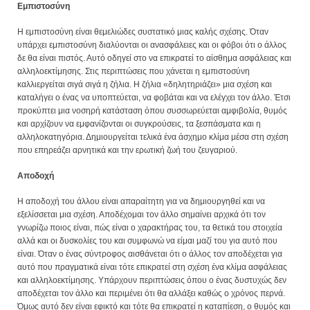
Εμπιστοσύνη
Η εμπιστοσύνη είναι θεμελιώδες συστατικό μιας καλής σχέσης. Όταν
υπάρχει εμπιστοσύνη διαλύονται οι ανασφάλειες και οι φόβοι ότι ο άλλος
δε θα είναι πιστός. Αυτό οδηγεί στο να επικρατεί το αίσθημα ασφάλειας και
αλληλοεκτίμησης. Στις περιπτώσεις που χάνεται η εμπιστοσύνη
καλλιεργείται σιγά σιγά η ζήλια. Η ζήλια «δηλητηριάζει» μια σχέση και
καταλήγει ο ένας να υποπτεύεται, να φοβάται και να ελέγχει τον άλλο. Έτσι
προκύπτει μια νοσηρή κατάσταση όπου συσσωρεύεται αμφιβολία, θυμός
και αρχίζουν να εμφανίζονται οι συγκρούσεις, τα ξεσπάσματα και η
αλληλοκατηγόρια. Δημιουργείται τελικά ένα άσχημο κλίμα μέσα στη σχέση
που επηρεάζει αρνητικά και την ερωτική ζωή του ζευγαριού.
Αποδοχή
Η αποδοχή του άλλου είναι απαραίτητη για να δημιουργηθεί και να
εξελίσσεται μια σχέση. Αποδέχομαι τον άλλο σημαίνει αρχικά ότι τον
γνωρίζω ποιος είναι, πώς είναι ο χαρακτήρας του, τα θετικά του στοιχεία
αλλά και οι δυσκολίες του και συμφωνώ να είμαι μαζί του για αυτό που
είναι. Όταν ο ένας σύντροφος αισθάνεται ότι ο άλλος τον αποδέχεται για
αυτό που πραγματικά είναι τότε επικρατεί στη σχέση ένα κλίμα ασφάλειας
και αλληλοεκτίμησης. Υπάρχουν περιπτώσεις όπου ο ένας δυστυχώς δεν
αποδέχεται τον άλλο και περιμένει ότι θα αλλάξει καθώς ο χρόνος περνά.
Όμως αυτό δεν είναι εφικτό και τότε θα επικρατεί η καταπίεση, ο θυμός και