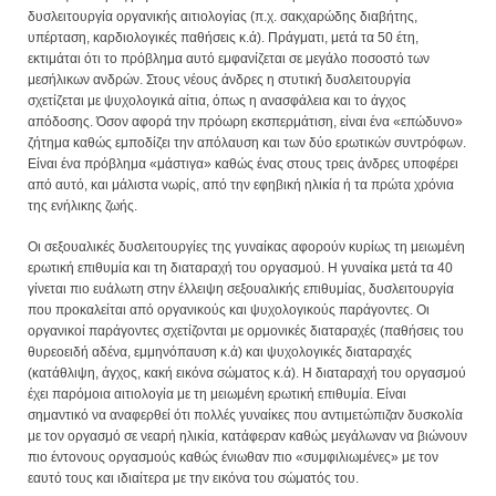
δυσλειτουργία οργανικής αιτιολογίας (π.χ. σακχαρώδης διαβήτης,
υπέρταση, καρδιολογικές παθήσεις κ.ά). Πράγματι, μετά τα 50 έτη,
εκτιμάται ότι το πρόβλημα αυτό εμφανίζεται σε μεγάλο ποσοστό των
μεσήλικων ανδρών. Στους νέους άνδρες η στυτική δυσλειτουργία
σχετίζεται με ψυχολογικά αίτια, όπως η ανασφάλεια και το άγχος
απόδοσης. Όσον αφορά την πρόωρη εκσπερμάτιση, είναι ένα «επώδυνο»
ζήτημα καθώς εμποδίζει την απόλαυση και των δύο ερωτικών συντρόφων.
Είναι ένα πρόβλημα «μάστιγα» καθώς ένας στους τρεις άνδρες υποφέρει
από αυτό, και μάλιστα νωρίς, από την εφηβική ηλικία ή τα πρώτα χρόνια
της ενήλικης ζωής.
Οι σεξουαλικές δυσλειτουργίες της γυναίκας αφορούν κυρίως τη μειωμένη
ερωτική επιθυμία και τη διαταραχή του οργασμού. Η γυναίκα μετά τα 40
γίνεται πιο ευάλωτη στην έλλειψη σεξουαλικής επιθυμίας, δυσλειτουργία
που προκαλείται από οργανικούς και ψυχολογικούς παράγοντες. Οι
οργανικοί παράγοντες σχετίζονται με ορμονικές διαταραχές (παθήσεις του
θυρεοειδή αδένα, εμμηνόπαυση κ.ά) και ψυχολογικές διαταραχές
(κατάθλιψη, άγχος, κακή εικόνα σώματος κ.ά). Η διαταραχή του οργασμού
έχει παρόμοια αιτιολογία με τη μειωμένη ερωτική επιθυμία. Είναι
σημαντικό να αναφερθεί ότι πολλές γυναίκες που αντιμετώπιζαν δυσκολία
με τον οργασμό σε νεαρή ηλικία, κατάφεραν καθώς μεγάλωναν να βιώνουν
πιο έντονους οργασμούς καθώς ένιωθαν πιο «συμφιλιωμένες» με τον
εαυτό τους και ιδιαίτερα με την εικόνα του σώματός του.