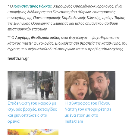
* Ο
Κωνσταντίνος Ρόκκας
, Χειρουργός Ουρολόγος-Ανδρολόγος, είναι
υποψήφιος διδάκτορας του Πανεπιστημίου Αθηνών, επιστημονικός
συνεργάτης της Πανεπιστημιακής Καρδιολογικής Κλινικής, πρώην Ταμίας
της Ελληνικής Ουρολογικής Εταιρείας και μέλος σημαντικού αριθμού
επιστημονικών εταιρειών.
**
Ο
Αργύρης Θεοδωρόπουλος
είναι ψυχολόγος – ψυχοθεραπευτής,
κάτοχος master ψυχολογίας. Ειδικεύεται στη θεραπεία της κατάθλιψης, του
άγχους, των σεξουαλικών δυσλειτουργιών και των προβλημάτων σχέσης.
health.in.gr
Επιδείνωση του καιρού με
H σύντροφος του Πάνου
ισχυρές βροχές, καταιγίδες
Νάτση τον αποχαιρέτησε
και χιονοπτώσεις στα
με ένα ποίημα στο
ορεινά
Instagram