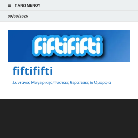
ΠΆΝΩ ΜΕΝΟΎ
09/08/2026
fiftififti
Συνταγές Μαγειρικής,Φυσικές θεραπείες & Ομορφιά