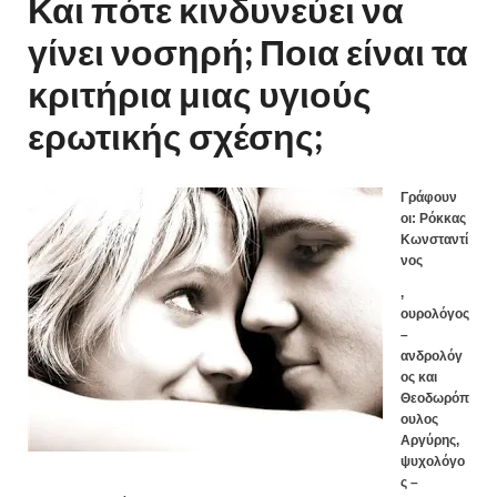
Και πότε κινδυνεύει να
γίνει νοσηρή; Ποια είναι τα
κριτήρια μιας υγιούς
ερωτικής σχέσης;
Γράφουν
οι: Ρόκκας
Κωνσταντί
νος
,
ουρολόγος
–
ανδρολόγ
ος και
Θεοδωρόπ
ουλος
Αργύρης,
ψυχολόγο
ς –