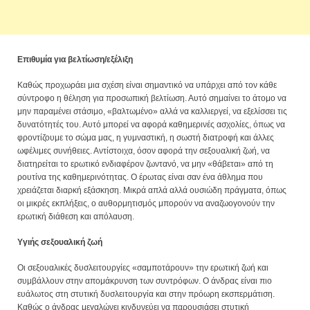
Επιθυμία για βελτίωση/εξέλιξη
Καθώς προχωράει μια σχέση είναι σημαντικό να υπάρχει από τον κάθε
σύντροφο η θέληση για προσωπική βελτίωση. Αυτό σημαίνει το άτομο να
μην παραμένει στάσιμο, «βαλτωμένο» αλλά να καλλιεργεί, να εξελίσσει τις
δυνατότητές του. Αυτό μπορεί να αφορά καθημερινές ασχολίες, όπως να
φροντίζουμε το σώμα μας, η γυμναστική, η σωστή διατροφή και άλλες
ωφέλιμες συνήθειες. Αντίστοιχα, όσον αφορά την σεξουαλική ζωή, να
διατηρείται το ερωτικό ενδιαφέρον ζωντανό, να μην «θάβεται» από τη
ρουτίνα της καθημερινότητας. Ο έρωτας είναι σαν ένα άθλημα που
χρειάζεται διαρκή εξάσκηση. Μικρά απλά αλλά ουσιώδη πράγματα, όπως
οι μικρές εκπλήξεις, ο αυθορμητισμός μπορούν να αναζωογονούν την
ερωτική διάθεση και απόλαυση.
Υγιής σεξουαλική ζωή
Οι σεξουαλικές δυσλειτουργίες «σαμποτάρουν» την ερωτική ζωή και
συμβάλλουν στην απομάκρυνση των συντρόφων. Ο άνδρας είναι πιο
ευάλωτος στη στυτική δυσλειτουργία και στην πρόωρη εκσπερμάτιση.
Καθώς ο άνδρας μεγαλώνει κινδυνεύει να παρουσιάσει στυτική