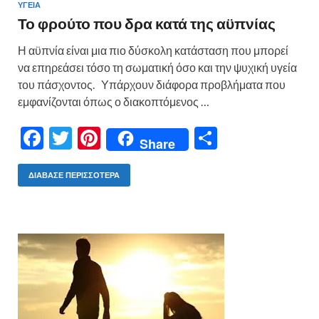
ΥΓΕΙΑ
Το φρούτο που δρα κατά της αϋπνίας
Η αϋπνία είναι μια πιο δύσκολη κατάσταση που μπορεί
να επηρεάσει τόσο τη σωματική όσο και την ψυχική υγεία
του πάσχοντος. Υπάρχουν διάφορα προβλήματα που
εμφανίζονται όπως ο διακοπτόμενος …
F
T
Pi
Μ
Share
ac
w
nt
οι
e
itt
er
ρ
ΔΙΆΒΑΣΕ ΠΕΡΙΣΣΌΤΕΡΑ
b
er
es
α
o
t
σ
o
τε
k
ίτ
ε