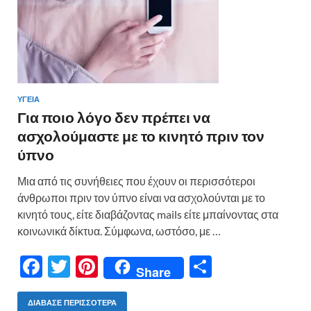
ε
ΥΓΕΙΑ
Για ποιο λόγο δεν πρέπει να
ασχολούμαστε με το κινητό πριν τον
ύπνο
Μια από τις συνήθειες που έχουν οι περισσότεροι
άνθρωποι πριν τον ύπνο είναι να ασχολούνται με το
κινητό τους, είτε διαβάζοντας mails είτε μπαίνοντας στα
κοινωνικά δίκτυα. Σύμφωνα, ωστόσο, με …
F
T
Pi
Μ
Share
ac
w
nt
οι
e
itt
er
ρ
ΔΙΆΒΑΣΕ ΠΕΡΙΣΣΌΤΕΡΑ