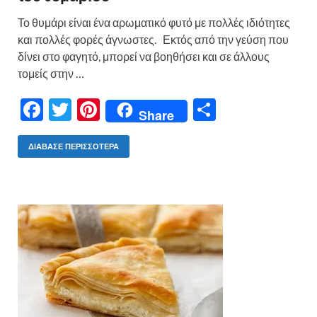
Το θυμάρι είναι ένα αρωματικό φυτό με πολλές ιδιότητες
και πολλές φορές άγνωστες. Εκτός από την γεύση που
δίνει στο φαγητό, μπορεί να βοηθήσει και σε άλλους
τομείς στην …
F
T
Pi
Μ
Share
ac
w
nt
οι
e
itt
er
ρ
ΔΙΆΒΑΣΕ ΠΕΡΙΣΣΌΤΕΡΑ
b
er
es
α
o
t
σ
o
τε
k
ίτ
ε