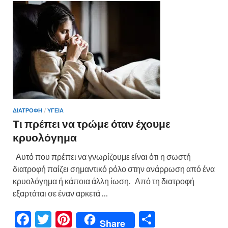
o
τε
k
ίτ
ε
ΔΙΑΤΡΟΦΗ
/
ΥΓΕΙΑ
Τι πρέπει να τρώμε όταν έχουμε
κρυολόγημα
Αυτό που πρέπει να γνωρίζουμε είναι ότι η σωστή
διατροφή παίζει σημαντικό ρόλο στην ανάρρωση από ένα
κρυολόγημα ή κάποια άλλη ίωση. Από τη διατροφή
εξαρτάται σε έναν αρκετά …
F
T
Pi
Μ
Share