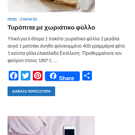
ΠΙΤΕΣ
/
ΣΥΝΤΑΓΕΣ
Τυρόπιτα με χωριάτικο φύλλο
Υλικά για 6 άτομα 1 πακέτο χωριάτικο φύλλο 2 μεγάλα
αυγά 1 ματσάκι άνηθο ψιλοκομμένο 400 γραμμάρια φέτα
1 κούπα γάλα ελαιόλαδο Εκτέλεση Προθερμαίνετε τον
φούρνο στους 180° C …
F
T
Pi
Μ
Share
ac
w
nt
οι
e
itt
er
ρ
ΔΙΆΒΑΣΕ ΠΕΡΙΣΣΌΤΕΡΑ
b
er
es
α
o
t
σ
o
τε
k
ίτ