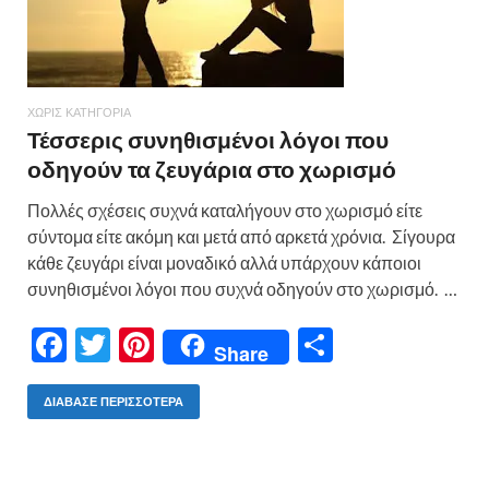
ΧΩΡΊΣ ΚΑΤΗΓΟΡΊΑ
Τέσσερις συνηθισμένοι λόγοι που
οδηγούν τα ζευγάρια στο χωρισμό
Πολλές σχέσεις συχνά καταλήγουν στο χωρισμό είτε
σύντομα είτε ακόμη και μετά από αρκετά χρόνια. Σίγουρα
κάθε ζευγάρι είναι μοναδικό αλλά υπάρχουν κάποιοι
συνηθισμένοι λόγοι που συχνά οδηγούν στο χωρισμό. …
F
T
Pi
Μ
Share
ac
w
nt
οι
e
itt
er
ρ
ΔΙΆΒΑΣΕ ΠΕΡΙΣΣΌΤΕΡΑ
b
er
es
α
o
t
σ