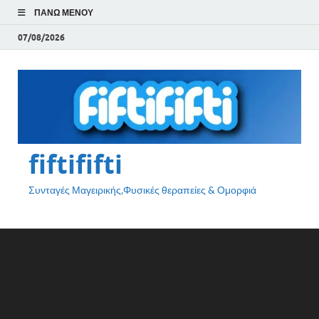
ΠΆΝΩ ΜΕΝΟΎ
07/08/2026
fiftififti
Συνταγές Μαγειρικής,Φυσικές θεραπείες & Ομορφιά