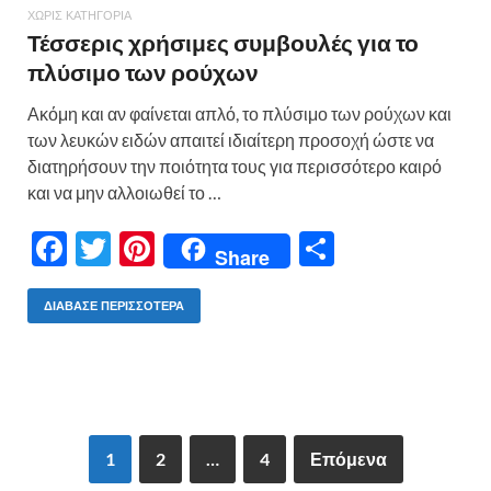
ΧΩΡΊΣ ΚΑΤΗΓΟΡΊΑ
Τέσσερις χρήσιμες συμβουλές για το
πλύσιμο των ρούχων
Ακόμη και αν φαίνεται απλό, το πλύσιμο των ρούχων και
των λευκών ειδών απαιτεί ιδιαίτερη προσοχή ώστε να
διατηρήσουν την ποιότητα τους για περισσότερο καιρό
και να μην αλλοιωθεί το …
F
T
Pi
Μ
Share
ac
w
nt
οι
e
itt
er
ρ
ΔΙΆΒΑΣΕ ΠΕΡΙΣΣΌΤΕΡΑ
b
er
es
α
o
t
σ
o
τε
k
ίτ
1
2
…
4
Επόμενα