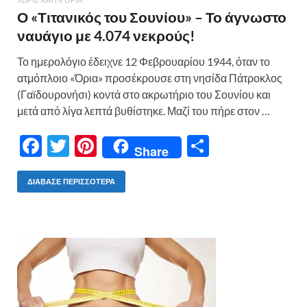
Ο «Τιτανικός του Σουνίου» – Το άγνωστο
ναυάγιο με 4.074 νεκρούς!
Το ημερολόγιο έδειχνε 12 Φεβρουαρίου 1944, όταν το
ατμόπλοιο «Όρια» προσέκρουσε στη νησίδα Πάτροκλος
(Γαϊδουρονήσι) κοντά στο ακρωτήριο του Σουνίου και
μετά από λίγα λεπτά βυθίστηκε. Μαζί του πήρε στον …
F
T
Pi
Μ
Share
ac
w
nt
οι
e
itt
er
ρ
ΔΙΆΒΑΣΕ ΠΕΡΙΣΣΌΤΕΡΑ
b
er
es
α
o
t
σ
o
τε
k
ίτ
ε