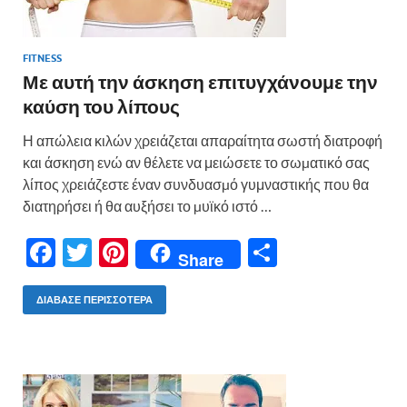
FITNESS
Με αυτή την άσκηση επιτυγχάνουμε την
καύση του λίπους
Η απώλεια κιλών χρειάζεται απαραίτητα σωστή διατροφή
και άσκηση ενώ αν θέλετε να μειώσετε το σωµατικό σας
λίπος χρειάζεστε έναν συνδυασµό γυμναστικής που θα
διατηρήσει ή θα αυξήσει το µυϊκό ιστό …
F
T
Pi
Μ
Share
ac
w
nt
οι
e
itt
er
ρ
ΔΙΆΒΑΣΕ ΠΕΡΙΣΣΌΤΕΡΑ
b
er
es
α
o
t
σ
o
τε