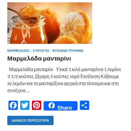
o
t
σ
o
τε
k
ίτ
ε
ΜΑΡΜΕΛΆΔΕΣ
/
ΣΥΝΤΑΓΕΣ
/
ΦΤΙΑΧΝΩ ΤΡΟΦΙΜΑ
Μαρμελάδα μανταρίνι
Μαρμελάδα μανταρίνι Υλικά 1 κιλό μανταρίνια 1 λεμόνι
3 1/2 κούπες ζάχαρη 5 κούπες νερό Εκτέλεση Κόβουμε
το λεμόνι και τα μανταρίξνια αρχικά στα τέσσερα και στη
συνέχεια …
F
T
Pi
Μ
Share
ac
w
nt
οι
e
itt
er
ρ
ΔΙΆΒΑΣΕ ΠΕΡΙΣΣΌΤΕΡΑ