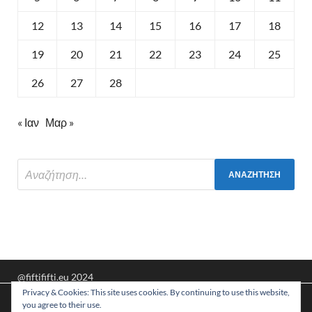
12
13
14
15
16
17
18
19
20
21
22
23
24
25
26
27
28
« Ιαν
Μαρ »
@fiftififti.eu 2024
Privacy & Cookies: This site uses cookies. By continuing to use this website,
Υποστηρίζεται από
WordPress
και
HitMag
.
Χρησιμοποιούμε cookies για να σας προσφέρουμε τη
you agree to their use.