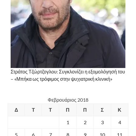
Στράτος Τζώρτζογλου: Συγκλονίζει η εξομολόγησή του
– «Μπήκα ως τρόφιμος στην ψυχιατρική κλινική»
Φεβρουάριος 2018
Δ
Τ
Τ
Π
Π
Σ
Κ
1
2
3
4
5
6
7
8
9
10
11