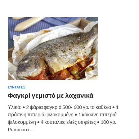
b
er
es
α
o
t
σ
o
τε
k
ίτ
ε
ΣΥΝΤΑΓΕΣ
Φαγκρί γεμιστό με λαχανικά
Υλικά: • 2 ψάρια φαγκριά 500- 600 γρ. το καθένα • 1
πράσινη πιπεριά ψιλοκομμένη • 1 κόκκινη πιπεριά
ψιλοκομμένη • 4 κουταλιές ελιές σε φέτες • 100 γρ.
Pummaro …