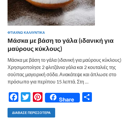
ΦΤΙΆΧΝΩ ΚΑΛΛΥΝΤΙΚΆ
Μάσκα με βάση το γάλα (ιδανική για
μαύρους κύκλους)
Μάσκα με βάση το γάλα (ιδανική για μαύρους κύκλους)
Χρησιμοποίησε 2 φλιτζάνια γάλα και 2 κουταλιές της
σούπας μαγειρική σόδα. Ανακάτεψε και άπλωσε στο
πρόσωπο για περίπου 15 λεπτά. Στη …
F
T
Pi
Μ
Share
ac
w
nt
οι
e
itt
er
ρ
ΔΙΆΒΑΣΕ ΠΕΡΙΣΣΌΤΕΡΑ
b
er
es
α