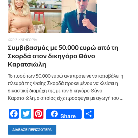
k
ίτ
ε
ΧΩΡΊΣ ΚΑΤΗΓΟΡΊΑ
Συμβιβασμός με 50.000 ευρώ από τη
Σκορδά στον δικηγόρο Θάνο
Καρατσιώλη
To ποσό των 50.000 ευρώ αντιπρότεινε να καταβάλει η
πλευρά της Φαίης Σκορδά προκειμένου να κλείσει η
δικαστική διαμάχη της με τον δικηγόρο Θάνο
Καρατσιώλη, ο οποίος είχε προσφύγει με αγωγή του …
F
T
Pi
Μ
Share
ac
w
nt
οι
e
itt
er
ρ
ΔΙΆΒΑΣΕ ΠΕΡΙΣΣΌΤΕΡΑ