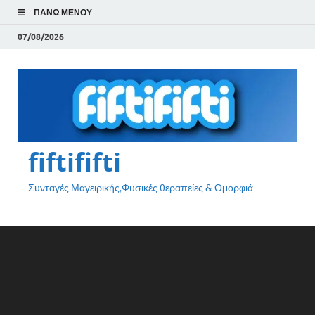
ΠΆΝΩ ΜΕΝΟΎ
07/08/2026
fiftififti
Συνταγές Μαγειρικής,Φυσικές θεραπείες & Ομορφιά