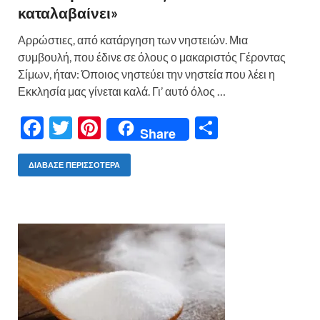
καταλαβαίνει»
Αρρώστιες, από κατάργηση των νηστειών. Μια
συμβουλή, που έδινε σε όλους ο μακαριστός Γέροντας
Σίμων, ήταν: Όποιος νηστεύει την νηστεία που λέει η
Εκκλησία μας γίνεται καλά. Γι’ αυτό όλος …
F
T
Pi
Μ
Share
ac
w
nt
οι
e
itt
er
ρ
ΔΙΆΒΑΣΕ ΠΕΡΙΣΣΌΤΕΡΑ
b
er
es
α
o
t
σ
o
τε
k
ίτ
ε