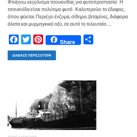
Φτιάχνω εκχύλισμα τσουκνίδας για φυτοπροστασία Η
τσουκνίδα είναι πολύτιμο φυτό . Καλυτερεύει το έδαφος,
όπου φύεται. Περιέχει ένζυμα, σίδηρο, βιταμίνες, διάφορα
άλατα και μυρμηγκικό οξύ, σε αυτό το τελευταίο …
F
T
Pi
Μ
Share
ac
w
nt
οι
e
itt
er
ρ
ΔΙΆΒΑΣΕ ΠΕΡΙΣΣΌΤΕΡΑ
b
er
es
α
o
t
σ
o
τε
k
ίτ
ε
ΧΩΡΊΣ ΚΑΤΗΓΟΡΊΑ