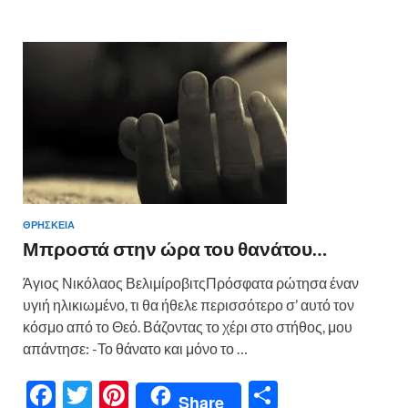
b
er
es
α
o
t
σ
o
τε
k
ίτ
ε
ΘΡΗΣΚΕΙΑ
Μπροστά στην ώρα του θανάτου…
Άγιος Νικόλαος ΒελιμίροβιτςΠρόσφατα ρώτησα έναν
υγιή ηλικιωμένο, τι θα ήθελε περισσότερο σ’ αυτό τον
κόσμο από το Θεό. Βάζοντας το χέρι στο στήθος, μου
απάντησε: -Το θάνατο και μόνο το …
F
T
Pi
Μ
Share