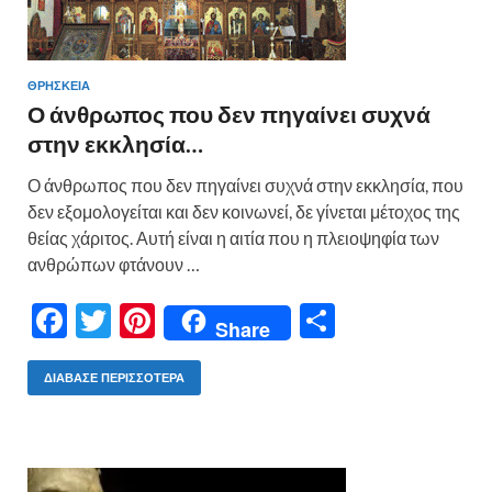
ΘΡΗΣΚΕΙΑ
Ο άνθρωπος που δεν πηγαίνει συχνά
στην εκκλησία…
Ο άνθρωπος που δεν πηγαίνει συχνά στην εκκλησία, που
δεν εξομολογείται και δεν κοινωνεί, δε γίνεται μέτοχος της
θείας χάριτος. Αυτή είναι η αιτία που η πλειοψηφία των
ανθρώπων φτάνουν …
F
T
Pi
Μ
Share
ac
w
nt
οι
e
itt
er
ρ
ΔΙΆΒΑΣΕ ΠΕΡΙΣΣΌΤΕΡΑ
b
er
es
α
o
t
σ