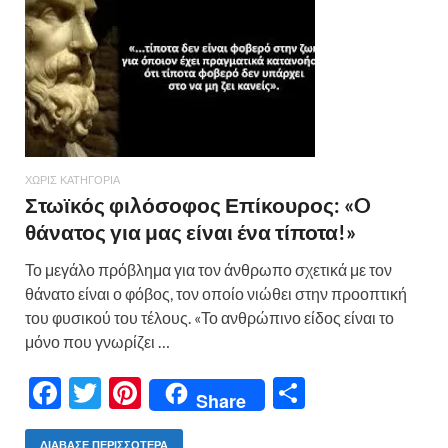
o
τε
k
ίτ
ε
ΧΩΡΊΣ ΚΑΤΗΓΟΡΊΑ
Στωϊκός φιλόσοφος Επίκουρος: «O
θάνατος για μας είναι ένα τίποτα!»
Το μεγάλο πρόβλημα για τον άνθρωπο σχετικά με τον
θάνατο είναι ο φόβος, τον οποίο νιώθει στην προοπτική
του φυσικού του τέλους. «Το ανθρώπινο είδος είναι το
μόνο που γνωρίζει …
F
T
Pi
Μ
Share
ac
w
nt
οι
ΔΙΆΒΑΣΕ ΠΕΡΙΣΣΌΤΕΡΑ