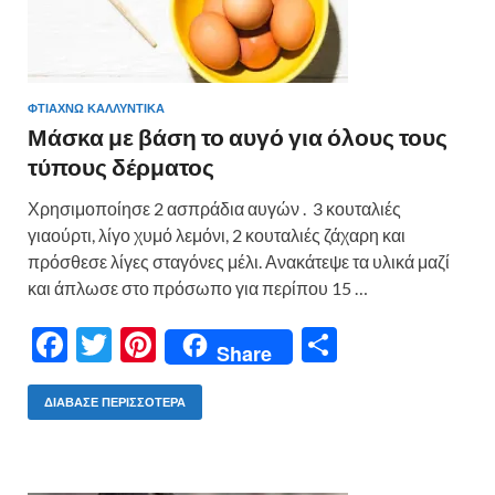
ΦΤΙΆΧΝΩ ΚΑΛΛΥΝΤΙΚΆ
Μάσκα με βάση το αυγό για όλους τους
τύπους δέρματος
Χρησιμοποίησε 2 ασπράδια αυγών . 3 κουταλιές
γιαούρτι, λίγο χυμό λεμόνι, 2 κουταλιές ζάχαρη και
πρόσθεσε λίγες σταγόνες μέλι. Ανακάτεψε τα υλικά μαζί
και άπλωσε στο πρόσωπο για περίπου 15 …
F
T
Pi
Μ
Share
ac
w
nt
οι
e
itt
er
ρ
ΔΙΆΒΑΣΕ ΠΕΡΙΣΣΌΤΕΡΑ
b
er
es
α
o
t
σ