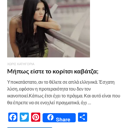
o
τε
k
ίτ
ε
ΧΩΡΊΣ ΚΑΤΗΓΟΡΊΑ
Mήπως είστε το κορίτσι καβάτζα;
Υποκατάστατο, αν το θέλετε σε απλά ελληνικά. Έσχατη
λύση, εφόσον η προτεραιότητα του δεν τον
ικανοποιεί.Κάπως έτσι έχει το πράγμα. Και αυτό είναι που
θα έπρεπε να σε ενοχλεί πραγματικά, όχι …
F
T
Pi
Μ
Share
ac
w
nt
οι