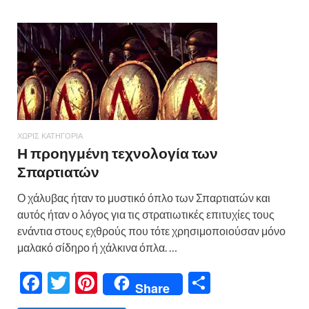
ΧΩΡΊΣ ΚΑΤΗΓΟΡΊΑ
Η προηγμένη τεχνολογία των
Σπαρτιατών
Ο χάλυβας ήταν το μυστικό όπλο των Σπαρτιατών και
αυτός ήταν ο λόγος για τις στρατιωτικές επιτυχίες τους
ενάντια στους εχθρούς που τότε χρησιμοποιούσαν μόνο
μαλακό σίδηρο ή χάλκινα όπλα. …
F
T
Pi
Μ
Share
ac
w
nt
οι