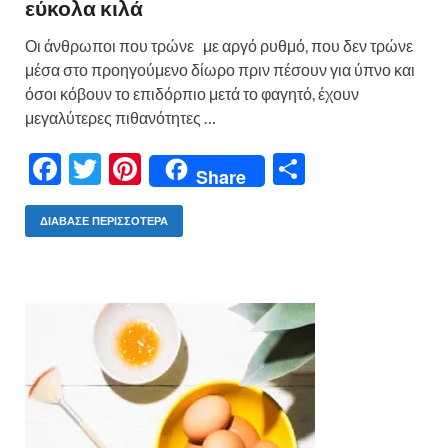
εύκολα κιλά
Οι άνθρωποι που τρώνε με αργό ρυθμό, που δεν τρώνε
μέσα στο προηγούμενο δίωρο πριν πέσουν για ύπνο και
όσοι κόβουν το επιδόρπιο μετά το φαγητό, έχουν
μεγαλύτερες πιθανότητες …
F
T
Pi
Μ
Share
ac
w
nt
οι
e
itt
er
ρ
ΔΙΆΒΑΣΕ ΠΕΡΙΣΣΌΤΕΡΑ
b
er
es
α
o
t
σ
o
τε
k
ίτ
ε