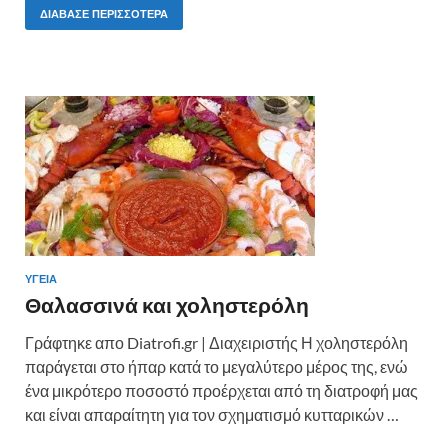
e
itt
er
ρ
ΔΙΆΒΑΣΕ ΠΕΡΙΣΣΌΤΕΡΑ
b
er
es
α
o
t
σ
o
τε
k
ίτ
ε
ΥΓΕΙΑ
Θαλασσινά και χοληστερόλη
Γράφτηκε απο Diatrofi.gr | Διαχειριστής Η χοληστερόλη
παράγεται στο ήπαρ κατά το μεγαλύτερο μέρος της, ενώ
ένα μικρότερο ποσοστό προέρχεται από τη διατροφή μας
και είναι απαραίτητη για τον σχηματισμό κυτταρικών …