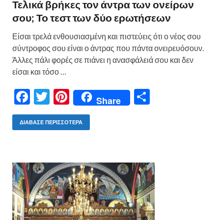
Τελικά βρήκες τον άντρα των ονείρων
σου; Το τεστ των δύο ερωτήσεων
Είσαι τρελά ενθουσιασμένη και πιστεύεις ότι ο νέος σου
σύντροφος σου είναι ο άντρας που πάντα ονειρευόσουν.
Άλλες πάλι φορές σε πιάνει η ανασφάλειά σου και δεν
είσαι και τόσο …
F
T
Pi
Μ
Share
ac
w
nt
οι
e
itt
er
ρ
ΔΙΆΒΑΣΕ ΠΕΡΙΣΣΌΤΕΡΑ
b
er
es
α
o
t
σ
o
τε
k
ίτ
ε