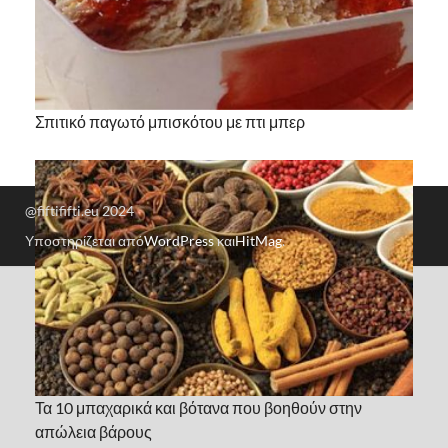
Σπιτικό παγωτό μπισκότου με πτι μπερ
@fiftififti.eu 2024
Υποστηρίζεται από
WordPress
και
HitMag
.
Τα 10 μπαχαρικά και βότανα που βοηθούν στην
απώλεια βάρους