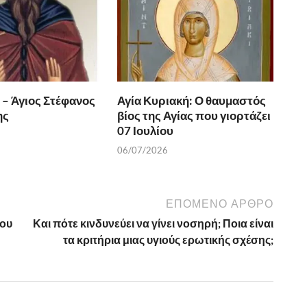
 – Άγιος Στέφανος
Αγία Κυριακή: Ο θαυμαστός
ης
βίος της Αγίας που γιορτάζει
07 Ιουλίου
06/07/2026
ΕΠΌΜΕΝΟ ΆΡΘΡΟ
του
Και πότε κινδυνεύει να γίνει νοσηρή; Ποια είναι
τα κριτήρια μιας υγιούς ερωτικής σχέσης;