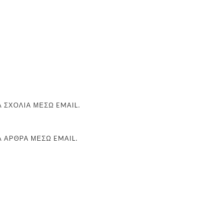
 ΣΧΌΛΙΑ ΜΈΣΩ EMAIL.
Α ΆΡΘΡΑ ΜΈΣΩ EMAIL.