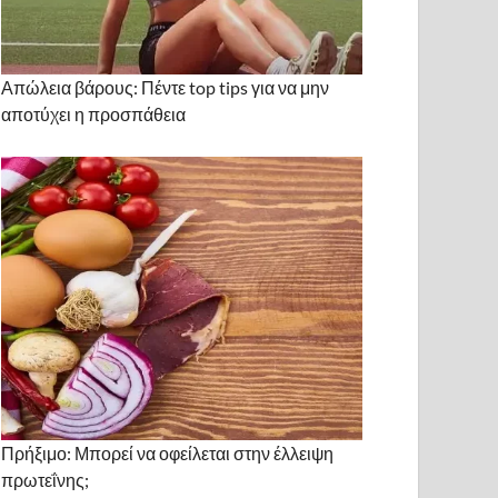
Απώλεια βάρους: Πέντε top tips για να μην
αποτύχει η προσπάθεια
Πρήξιμο: Μπορεί να οφείλεται στην έλλειψη
πρωτεΐνης;