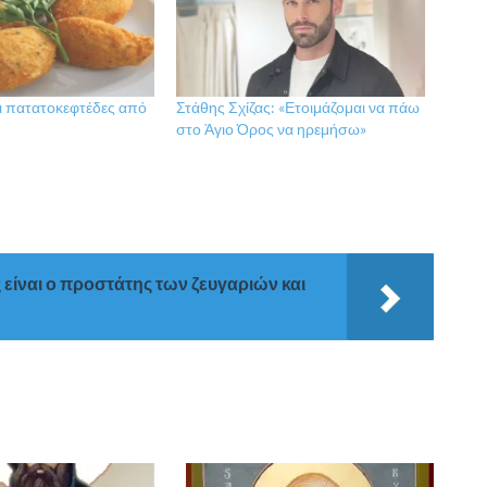
ι πατατοκεφτέδες από
Στάθης Σχίζας: «Ετοιμάζομαι να πάω
στο Άγιο Όρος να ηρεμήσω»
 είναι ο προστάτης των ζευγαριών και