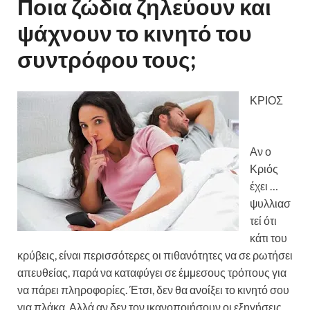
Ποια ζώδια ζηλεύουν και
ψάχνουν το κινητό του
συντρόφου τους;
ΚΡΙΟΣ
Αν ο
Κριός
έχει …
ψυλλιασ
τεί ότι
κάτι του
κρύβεις, είναι περισσότερες οι πιθανότητες να σε ρωτήσει
απευθείας, παρά να καταφύγει σε έμμεσους τρόπους για
να πάρει πληροφορίες. Έτσι, δεν θα ανοίξει το κινητό σου
για πλάκα. Αλλά αν δεν τον ικανοποιήσουν οι εξηγήσεις,