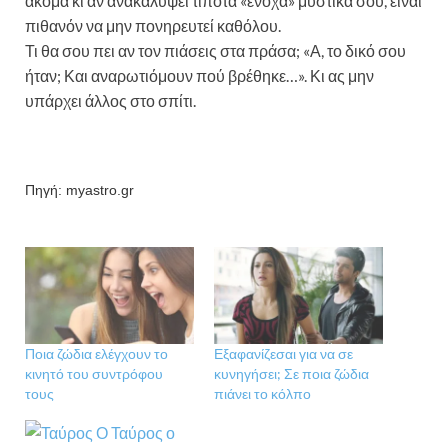
ακόμα κι αν ανακαλύψει τίποτα «ένοχα» μυστικά σου, είναι
πιθανόν να μην πονηρευτεί καθόλου.
Τι θα σου πει αν τον πιάσεις στα πράσα; «Α, το δικό σου
ήταν; Και αναρωτιόμουν πού βρέθηκε…». Κι ας μην
υπάρχει άλλος στο σπίτι.
Πηγή: myastro.gr
Ποια ζώδια ελέγχουν το
Εξαφανίζεσαι για να σε
κινητό του συντρόφου
κυνηγήσει; Σε ποια ζώδια
τους
πιάνει το κόλπο