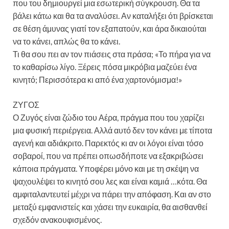
που του δημιουργεί μια εσωτερική σύγκρουση. Θα τα
βάλει κάτω και θα τα αναλύσει. Αν καταλήξει ότι βρίσκεται
σε θέση άμυνας γιατί τον εξαπατούν, και άρα δικαιούται
να το κάνει, απλώς θα το κάνει.
Τι θα σου πει αν τον πιάσεις στα πράσα; «Το πήρα για να
το καθαρίσω λίγο. Ξέρεις πόσα μικρόβια μαζεύει ένα
κινητό; Περισσότερα κι από ένα χαρτονόμισμα!»
ΖΥΓΟΣ
Ο Ζυγός είναι ζώδιο του Αέρα, πράγμα που του χαρίζει
μια φυσική περιέργεια. Αλλά αυτό δεν τον κάνει με τίποτα
αγενή και αδιάκριτο. Παρεκτός κι αν οι λόγοι είναι τόσο
σοβαροί, που να πρέπει οπωσδήποτε να εξακριβώσει
κάποια πράγματα. Υποφέρει μόνο και με τη σκέψη να
ψαχουλέψει το κινητό σου λες και είναι καμιά …κότα. Θα
αμφιταλαντευτεί μέχρι να πάρει την απόφαση. Και αν στο
μεταξύ εμφανιστείς και χάσει την ευκαιρία, θα αισθανθεί
σχεδόν ανακουφισμένος.