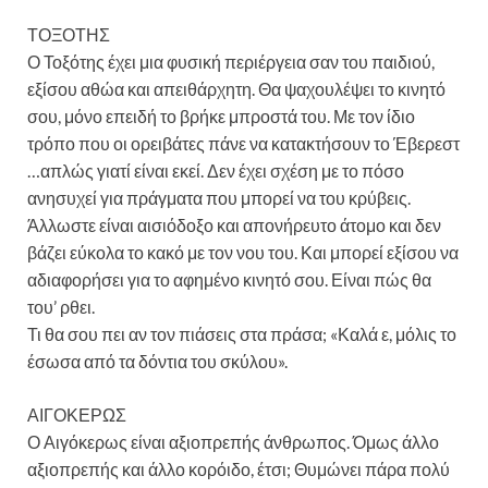
ΤΟΞΟΤΗΣ
Ο Τοξότης έχει μια φυσική περιέργεια σαν του παιδιού,
εξίσου αθώα και απειθάρχητη. Θα ψαχουλέψει το κινητό
σου, μόνο επειδή το βρήκε μπροστά του. Με τον ίδιο
τρόπο που οι ορειβάτες πάνε να κατακτήσουν το Έβερεστ
…απλώς γιατί είναι εκεί. Δεν έχει σχέση με το πόσο
ανησυχεί για πράγματα που μπορεί να του κρύβεις.
Άλλωστε είναι αισιόδοξο και απονήρευτο άτομο και δεν
βάζει εύκολα το κακό με τον νου του. Και μπορεί εξίσου να
αδιαφορήσει για το αφημένο κινητό σου. Είναι πώς θα
του’ ρθει.
Τι θα σου πει αν τον πιάσεις στα πράσα; «Καλά ε, μόλις το
έσωσα από τα δόντια του σκύλου».
ΑΙΓΟΚΕΡΩΣ
Ο Αιγόκερως είναι αξιοπρεπής άνθρωπος. Όμως άλλο
αξιοπρεπής και άλλο κορόιδο, έτσι; Θυμώνει πάρα πολύ