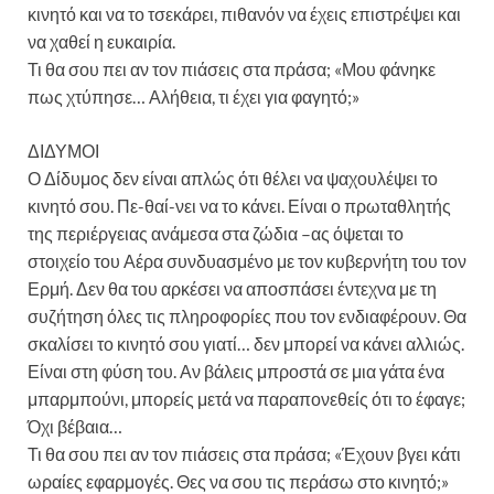
κινητό και να το τσεκάρει, πιθανόν να έχεις επιστρέψει και
να χαθεί η ευκαιρία.
Τι θα σου πει αν τον πιάσεις στα πράσα; «Μου φάνηκε
πως χτύπησε… Αλήθεια, τι έχει για φαγητό;»
ΔΙΔΥΜΟΙ
Ο Δίδυμος δεν είναι απλώς ότι θέλει να ψαχουλέψει το
κινητό σου. Πε-θαί-νει να το κάνει. Είναι ο πρωταθλητής
της περιέργειας ανάμεσα στα ζώδια –ας όψεται το
στοιχείο του Αέρα συνδυασμένο με τον κυβερνήτη του τον
Ερμή. Δεν θα του αρκέσει να αποσπάσει έντεχνα με τη
συζήτηση όλες τις πληροφορίες που τον ενδιαφέρουν. Θα
σκαλίσει το κινητό σου γιατί… δεν μπορεί να κάνει αλλιώς.
Είναι στη φύση του. Αν βάλεις μπροστά σε μια γάτα ένα
μπαρμπούνι, μπορείς μετά να παραπονεθείς ότι το έφαγε;
Όχι βέβαια…
Τι θα σου πει αν τον πιάσεις στα πράσα; «Έχουν βγει κάτι
ωραίες εφαρμογές. Θες να σου τις περάσω στο κινητό;»