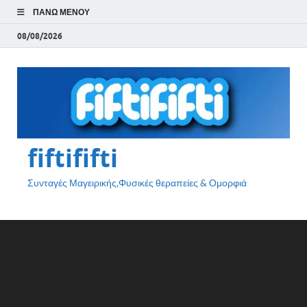
ΠΆΝΩ ΜΕΝΟΎ
08/08/2026
fiftififti
Συνταγές Μαγειρικής,Φυσικές θεραπείες & Ομορφιά