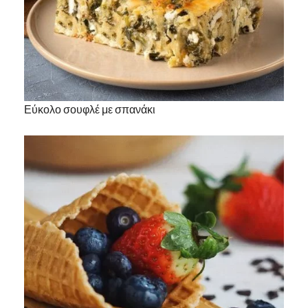
Εύκολο σουφλέ με σπανάκι