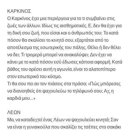
ΚΑΡΚΙΝΟΣ
Ο Καρκίνος έχει μια περιέργεια για το τι συμβαίνει στις
ζωές των άλλων. Ιδίως τις αισθηματικές. Ε, δεν θα έχει για
τη δική σου ζωή, που είσαι και ο άνθρωπός του; Το κατά
πόσον θα σκαλίσει το κινητό σου, εξαρτάται από το
αποτέλεσμα της εσωτερικής του πάλης. Θέλει ή δεν θέλει
να δει; Τι τρομερό μπορεί να ανακαλύψει; Δεν έχει να
κάνει με το κατά πόσον εσύ έδωσες κάποια αφορμή. Κατά
βάθος του αρέσει αυτή η αγωνία, είναι το αλατοπίπερο
στον εσωτερικό του κόσμο.
Τι θα σου πει αν τον πιάσεις στα πράσα; «Πώς μπόρεσες
να διανοηθείς ότι ψαχουλεύω το τηλέφωνό σου; Αχ, η
καρδιά μου…»
ΛΕΩΝ
Μα, να καταδεχτεί ένας Λέων να ψαχουλεύει κινητά; Σαν
να είναι η γυναικούλα που σκαλίζει τις τσέπες στο σακάκι