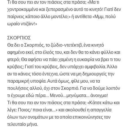
Τι θα σου πει αν τον πιάσεις στα πράσα; «Μα τι
χοντροκομμένο και ξεπερασμένο αυτό το κινητό! Γιατί δεν
παίρνεις κάποιο άλλο μοντέλο;» ή αντίθετα «Μμμ, πολύ
ωραίο ντιζάιν!»
ΣΚΟΡΠΙΟΣ
Θα δει ο Σκορπιός, το ζώδιο-ντετέκτιβ, ένα κινητό
αφημένο εκεί, στο έλεός του, και δεν θα το κάνει φύλλο και
φτερό; Θα αφήσει να πάει χαμένη η ευκαιρία να βρει τι του
κρύβεις; Γιατί του κρύβεις, δεν υπάρχει αμφιβολία. Άλλο
αν το κάνεις τόσο έντεχνα, ώστε να μη δημιουργείς την
παραμικρή υποψία. Αυτά όμως, φίλε μου, να τα
πουλήσεις αλλού, όχι στον Σκορπιό. Για να δούμε λοιπόν
τι έχουμε εδώ πέρα… Μενού…μηνύματα… άνοιγμα!
Τι θα σου πει αν τον πιάσεις στα πράσα; «Κάτσε κάτω και
λέγε: Ποιος/ ποια είναι…» και ακολουθεί η απαγγελία
όλων των ονομάτων με τα οποία επικοινώνησες τον
τελευταίο μήνα.