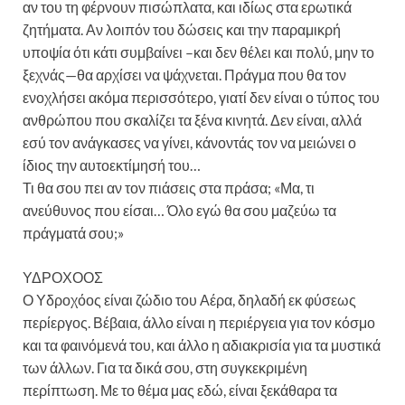
αν του τη φέρνουν πισώπλατα, και ιδίως στα ερωτικά
ζητήματα. Αν λοιπόν του δώσεις και την παραμικρή
υποψία ότι κάτι συμβαίνει –και δεν θέλει και πολύ, μην το
ξεχνάς—θα αρχίσει να ψάχνεται. Πράγμα που θα τον
ενοχλήσει ακόμα περισσότερο, γιατί δεν είναι ο τύπος του
ανθρώπου που σκαλίζει τα ξένα κινητά. Δεν είναι, αλλά
εσύ τον ανάγκασες να γίνει, κάνοντάς τον να μειώνει ο
ίδιος την αυτοεκτίμησή του…
Τι θα σου πει αν τον πιάσεις στα πράσα; «Μα, τι
ανεύθυνος που είσαι… Όλο εγώ θα σου μαζεύω τα
πράγματά σου;»
ΥΔΡΟΧΟΟΣ
Ο Υδροχόος είναι ζώδιο του Αέρα, δηλαδή εκ φύσεως
περίεργος. Βέβαια, άλλο είναι η περιέργεια για τον κόσμο
και τα φαινόμενά του, και άλλο η αδιακρισία για τα μυστικά
των άλλων. Για τα δικά σου, στη συγκεκριμένη
περίπτωση. Με το θέμα μας εδώ, είναι ξεκάθαρα τα