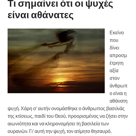
Τι σημαίνει ότι οι ψυχές
είναι αθάνατες
Εκείνο
που
δίνει
απροσμ
έτρητη
αξία
στον
άνθρωπ
ο είναι η
αθάνατη
ψυχή. Χάρη σ’ αυτήν ονομάσθηκε ο άνθρωπος βασιλιάς
της κτίσεως, παιδί του Θεού, προορισμένος να ζήσει στην
αιωνιότητα και να κληρονομήσει τη βασιλεία των
ουρανών. Γι’ αυτή την ψυχή, τον ατίμητο θησαυρό,