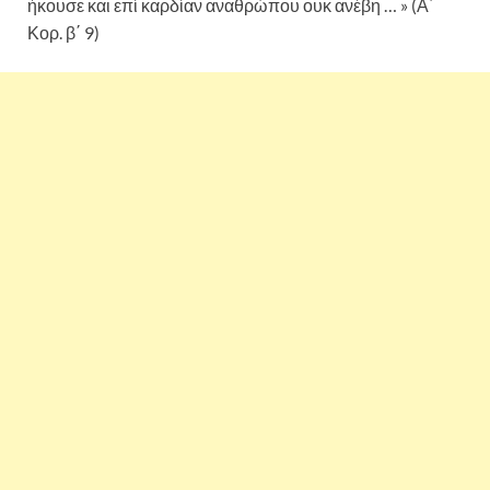
ήκουσε και επί καρδίαν αναθρώπου ουκ ανέβη … » (Α΄
Κορ. β΄ 9)