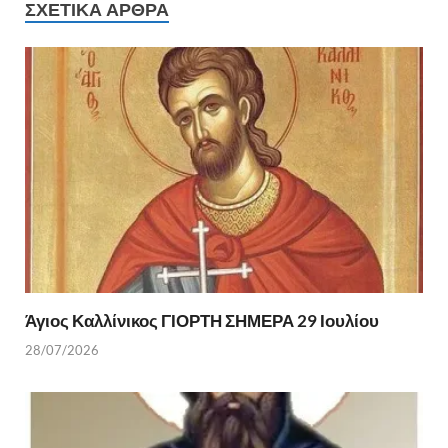
b
er
es
α
ΣΧΕΤΙΚΆ ΆΡΘΡΑ
o
t
σ
o
τε
k
ίτ
ε
Άγιος Καλλίνικος ΓΙΟΡΤΗ ΣΗΜΕΡΑ 29 Ιουλίου
28/07/2026