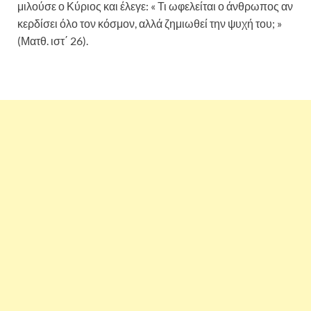
μιλούσε ο Κύριος και έλεγε: « Τι ωφελείται ο άνθρωπος αν
κερδίσει όλο τον κόσμον, αλλά ζημιωθεί την ψυχή του; »
(Ματθ. ιστ΄ 26).