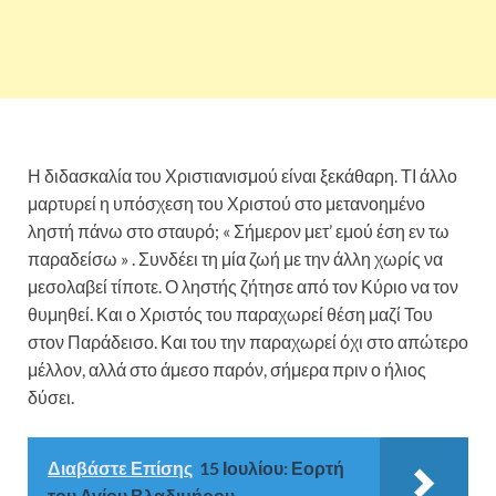
Η διδασκαλία του Χριστιανισμού είναι ξεκάθαρη. ΤΙ άλλο
μαρτυρεί η υπόσχεση του Χριστού στο μετανοημένο
ληστή πάνω στο σταυρό; « Σήμερον μετ’ εμού έση εν τω
παραδείσω » . Συνδέει τη μία ζωή με την άλλη χωρίς να
μεσολαβεί τίποτε. Ο ληστής ζήτησε από τον Κύριο να τον
θυμηθεί. Και ο Χριστός του παραχωρεί θέση μαζί Του
στον Παράδεισο. Και του την παραχωρεί όχι στο απώτερο
μέλλον, αλλά στο άμεσο παρόν, σήμερα πριν ο ήλιος
δύσει.
Διαβάστε Επίσης
15 Ιουλίου: Εορτή
του Αγίου Βλαδιμήρου