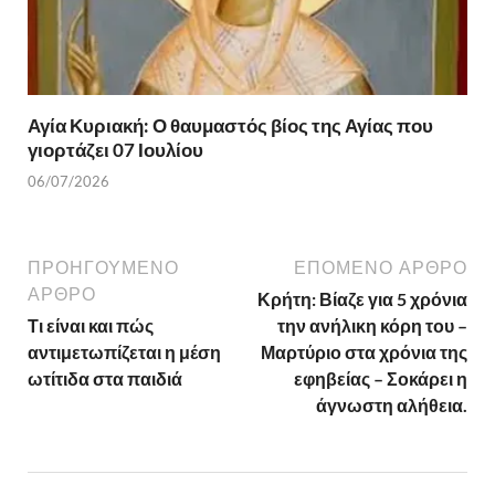
Αγία Κυριακή: Ο θαυμαστός βίος της Αγίας που
γιορτάζει 07 Ιουλίου
06/07/2026
ΠΡΟΗΓΟΎΜΕΝΟ
ΕΠΌΜΕΝΟ ΆΡΘΡΟ
ΆΡΘΡΟ
Κρήτη: Βίαζε για 5 χρόνια
Τι είναι και πώς
την ανήλικη κόρη του –
αντιμετωπίζεται η μέση
Μαρτύριο στα χρόνια της
ωτίτιδα στα παιδιά
εφηβείας – Σοκάρει η
άγνωστη αλήθεια.