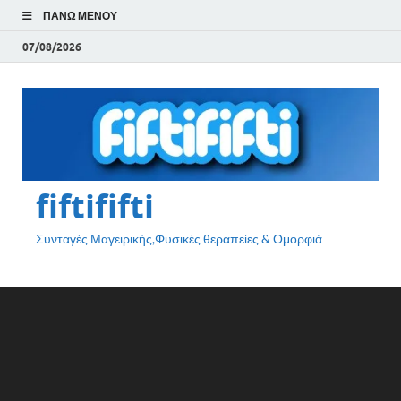
ΠΆΝΩ ΜΕΝΟΎ
07/08/2026
fiftififti
Συνταγές Μαγειρικής,Φυσικές θεραπείες & Ομορφιά