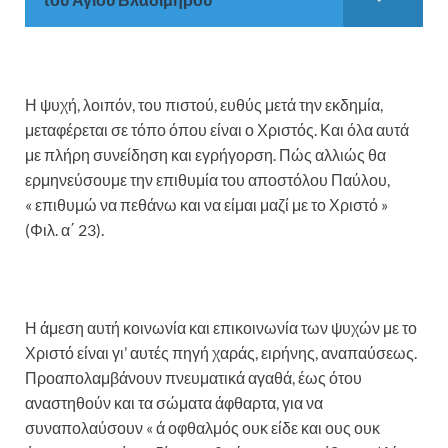
Η ψυχή, λοιπόν, του πιστού, ευθύς μετά την εκδημία,
μεταφέρεται σε τόπο όπου είναι ο Χριστός. Και όλα αυτά
με πλήρη συνείδηση και εγρήγορση. Πώς αλλιώς θα
ερμηνεύσουμε την επιθυμία του αποστόλου Παύλου,
« επιθυμώ να πεθάνω και να είμαι μαζί με το Χριστό »
(Φιλ. α΄ 23).
Η άμεση αυτή κοινωνία και επικοινωνία των ψυχών με το
Χριστό είναι γι’ αυτές πηγή χαράς, ειρήνης, αναπαύσεως.
Προαπολαμβάνουν πνευματικά αγαθά, έως ότου
αναστηθούν και τα σώματα άφθαρτα, για να
συναπολαύσουν « ά οφθαλμός ουκ είδε και ους ουκ