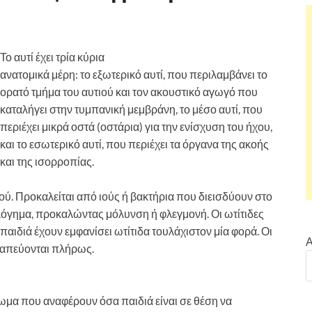
Το αυτί έχει τρία κύρια
ανατομικά μέρη: το εξωτερικό αυτί, που περιλαμβάνει το
ορατό τμήμα του αυτιού και τον ακουστικό αγωγό που
καταλήγει στην τυμπανική μεμβράνη, το μέσο αυτί, που
περιέχει μικρά οστά (οστάρια) για την ενίσχυση του ήχου,
και το εσωτερικό αυτί, που περιέχει τα όργανα της ακοής
και της ισορροπίας.
ιού. Προκαλείται από ιούς ή βακτήρια που διεισδύουν στο
λόγημα, προκαλώντας μόλυνση ή φλεγμονή. Οι ωτίτιδες
 παιδιά έχουν εμφανίσει ωτίτιδα τουλάχιστον μία φορά. Οι
Α
εραπεύονται πλήρως.
τωμα που αναφέρουν όσα παιδιά είναι σε θέση να