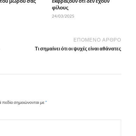
του μωρού σας
εκφράζουν ότι δεν έχουν
φίλους
24/03/2025
ΕΠΌΜΕΝΟ ΆΡΘΡΟ
ό
Τι σημαίνει ότι οι ψυχές είναι αθάνατες
 πεδία σημειώνονται με
*