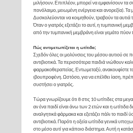
μιλήσουν. Επιπλέον, μπορεί να εμφανίσουν τα
πονόλαιμο, μειωμένη ενέργεια και ανορεξία). Τα 
Δυσκολεύονται να κοιμηθούν, τραβούν τα αυτιά 
Όταν ο γιατρός εξετάζει το αυτί, η τυμπανική με
από την τυμπανική μεμβράνη είναι γεμάτο πύον 
Πώς αντιμετωπίζεται η ωτίτιδα;
Σχεδόν όλες οι μολύνσεις του μέσου αυτιού σε π
αντιβιοτικά. Τα περισσότερα παιδιά νιώθουν καλ
φαρμακοθεραπείας. Εντωμεταξύ, ανακουφίστε το
ιβουπροφένη. Ωστόσο, για να επέλθει ίαση, πρέπ
συστήσει ο γιατρός.
Τώρα γνωρίζουμε ότι 8 στις 10 ωτίτιδες στα μεγα
αν ένα παιδί είναι άνω των 2 ετών και η ωτίτιδα 
αναλγητικά φάρμακα και εξετάζει πάλι το παιδί ύ
αντιβιοτικά. Παρότι η οξεία ωτίτιδα γενικά υποχ
στο μέσο αυτί για κάποιο διάστημα. Αυτή η κατάσ