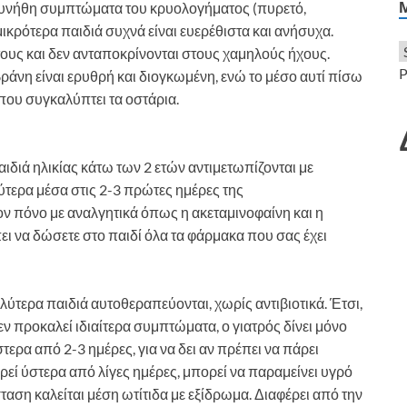
 συνήθη συμπτώματα του κρυολογήματος (πυρετό,
μικρότερα παιδιά συχνά είναι ευερέθιστα και ανήσυχα.
τους και δεν ανταποκρίνονται στους χαμηλούς ήχους.
P
μβράνη είναι ερυθρή και διογκωμένη, ενώ το μέσο αυτί πίσω
που συγκαλύπτει τα οστάρια.
αιδιά ηλικίας κάτω των 2 ετών αντιμετωπίζονται με
ύτερα μέσα στις 2-3 πρώτες ημέρες της
ν πόνο με αναλγητικά όπως η ακεταμινοφαίνη και η
ει να δώσετε στο παιδί όλα τα φάρμακα που σας έχει
λύτερα παιδιά αυτοθεραπεύονται, χωρίς αντιβιοτικά. Έτσι,
δεν προκαλεί ιδιαίτερα συμπτώματα, ο γιατρός δίνει μόνο
στερα από 2-3 ημέρες, για να δει αν πρέπει να πάρει
ωρεί ύστερα από λίγες ημέρες, μπορεί να παραμείνει υγρό
ταση καλείται μέση ωτίτιδα με εξίδρωμα. Διαφέρει από την