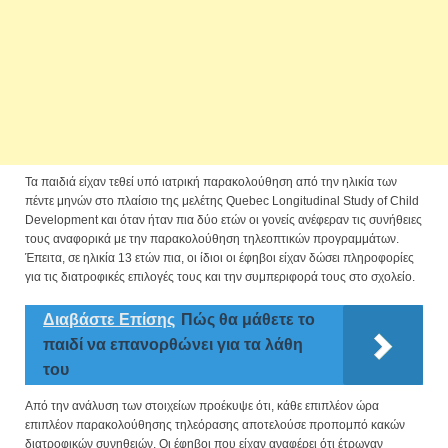
Τα παιδιά είχαν τεθεί υπό ιατρική παρακολούθηση από την ηλικία των
πέντε μηνών στο πλαίσιο της μελέτης Quebec Longitudinal Study of Child
Development και όταν ήταν πια δύο ετών οι γονείς ανέφεραν τις συνήθειες
τους αναφορικά με την παρακολούθηση τηλεοπτικών προγραμμάτων.
Έπειτα, σε ηλικία 13 ετών πια, οι ίδιοι οι έφηβοι είχαν δώσει πληροφορίες
για τις διατροφικές επιλογές τους και την συμπεριφορά τους στο σχολείο.
Διαβάστε Επίσης
Πώς θα μάθετε το
παιδί να επανορθώνει για τα λάθη
του
Από την ανάλυση των στοιχείων προέκυψε ότι, κάθε επιπλέον ώρα
επιπλέον παρακολούθησης τηλεόρασης αποτελούσε προπομπό κακών
διατροφικών συνηθειών. Οι έφηβοι που είχαν αναφέρει ότι έτρωγαν