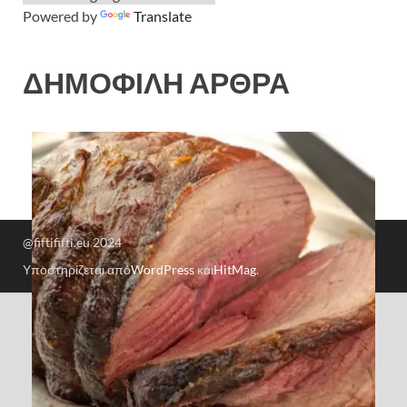
Powered by
Translate
ΔΗΜΟΦΙΛΗ ΑΡΘΡΑ
@fiftififti.eu 2024
Υποστηρίζεται από
WordPress
και
HitMag
.