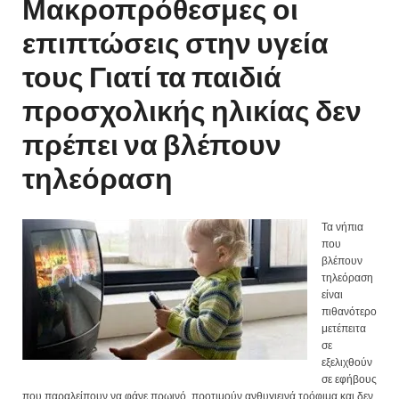
Μακροπρόθεσμες οι
επιπτώσεις στην υγεία
τους Γιατί τα παιδιά
προσχολικής ηλικίας δεν
πρέπει να βλέπουν
τηλεόραση
Τα νήπια
που
βλέπουν
τηλεόραση
είναι
πιθανότερο
μετέπειτα
σε
εξελιχθούν
σε εφήβους
που παραλείπουν να φάνε πρωινό, προτιμούν ανθυγιεινά τρόφιμα και δεν