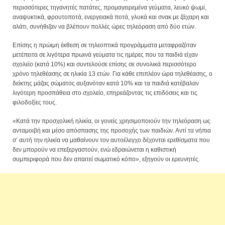
περισσότερες τηγανητές πατάτες, προμαγειρεμένα γεύματα, λευκό ψωμί,
αναψυκτικά, φρουτοποτά, ενεργειακά ποτά, γλυκά και σνακ με ζάχαρη και
αλάτι, συνήθιζαν να βλέπουν πολλές ώρες τηλεόραση από δύο ετών.
Επίσης η πρώιμη έκθεση σε τηλεοπτικά προγράμματα μεταφραζόταν
μετέπειτα σε λιγότερα πρωινά γεύματα τις ημέρες που τα παιδιά είχαν
σχολείο (κατά 10%) και συντελούσε επίσης σε συνολικά περισσότερο
χρόνο τηλεθέασης σε ηλικία 13 ετών. Για κάθε επιπλέον ώρα τηλεθέασης, ο
δείκτης μάζας σώματος αυξανόταν κατά 10% και τα παιδιά κατέβαλαν
λιγότερη προσπάθεια στο σχολείο, επηρεάζοντας τις επιδόσεις και τις
φιλοδοξίες τους.
«Κατά την προσχολική ηλικία, οι γονείς χρησιμοποιούν την τηλεόραση ως
ανταμοιβή και μέσο απόσπασης της προσοχής των παιδιών. Αντί τα νήπια
σ’ αυτή την ηλικία να μαθαίνουν τον αυτοέλεγχο δέχονται ερεθίσματα που
δεν μπορούν να επεξεργαστούν, ενώ εδραιώνεται η καθιστική
συμπεριφορά που δεν απαιτεί σωματικό κόπο», εξηγούν οι ερευνητές.