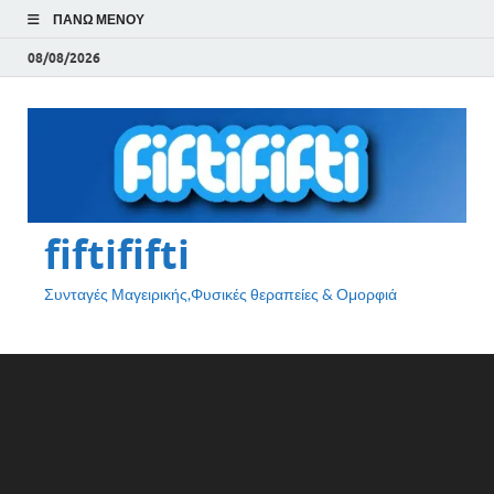
ΠΆΝΩ ΜΕΝΟΎ
08/08/2026
fiftififti
Συνταγές Μαγειρικής,Φυσικές θεραπείες & Ομορφιά