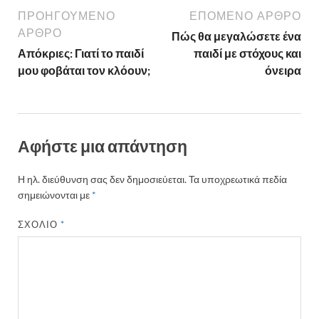
ΠΡΟΗΓΟΎΜΕΝΟ
ΕΠΌΜΕΝΟ ΆΡΘΡΟ
ΆΡΘΡΟ
Πώς θα μεγαλώσετε ένα
Απόκριες: Γιατί το παιδί
παιδί με στόχους και
μου φοβάται τον κλόουν;
όνειρα
Αφήστε μια απάντηση
Η ηλ. διεύθυνση σας δεν δημοσιεύεται.
Τα υποχρεωτικά πεδία
σημειώνονται με
*
ΣΧΌΛΙΟ
*