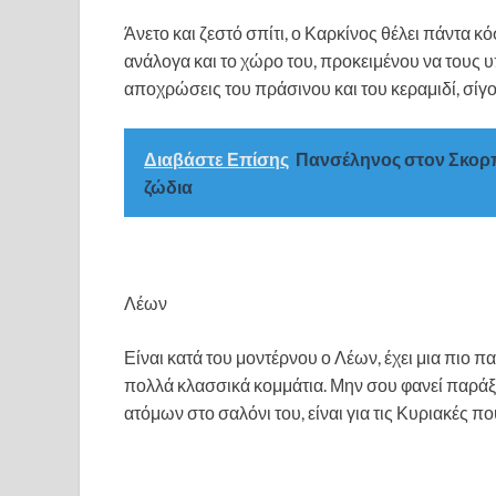
Άνετο και ζεστό σπίτι, ο Καρκίνος θέλει πάντα κ
ανάλογα και το χώρο του, προκειμένου να τους 
αποχρώσεις του πράσινου και του κεραμιδί, σίγο
Διαβάστε Επίσης
Πανσέληνος στον Σκορπι
ζώδια
Λέων
Είναι κατά του μοντέρνου ο Λέων, έχει μια πιο πα
πολλά κλασσικά κομμάτια. Μην σου φανεί παράξε
ατόμων στο σαλόνι του, είναι για τις Κυριακές πο