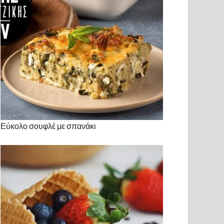
Εύκολο σουφλέ με σπανάκι