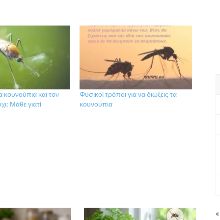
α κουνούπια και τον
Φυσικοί τρόποι για να διώξεις τα
χι; Μάθε γιατί
κουνούπια
«