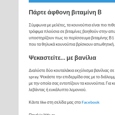
Πάρτε άφθονη βιταμίνη B
Σύμφωνα με μελέτες, τα κουνούπια είναι πιο πιθα
τρόφιμα πλούσια σε βιταμίνες βοηθούν στην απώ
υποστηρίζουν πως το περίσσευμα βιταμίνης Β1 
που τα θηλυκά κουνούπια βρίσκουν απωθητική.
Ψεκαστείτε… με βανίλια
Διαλύστε δύο κουταλάκια εκχύλισμα βανίλιας σε
spray. Ψεκάστε την επιδερμίδα σας με το διάλειμ
με την οποία σας εντοπίζουν τα κουνούπια. Για 
λεβάντας ή ευκάλυπτο λεμονιού.
Κάντε like στη σελίδα μας στο
Facebook
Πηγή:in2life.gr