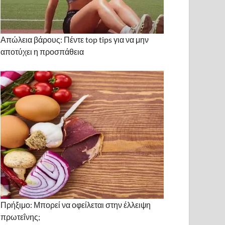
Απώλεια βάρους: Πέντε top tips για να μην
αποτύχει η προσπάθεια
Πρήξιμο: Μπορεί να οφείλεται στην έλλειψη
πρωτεΐνης;