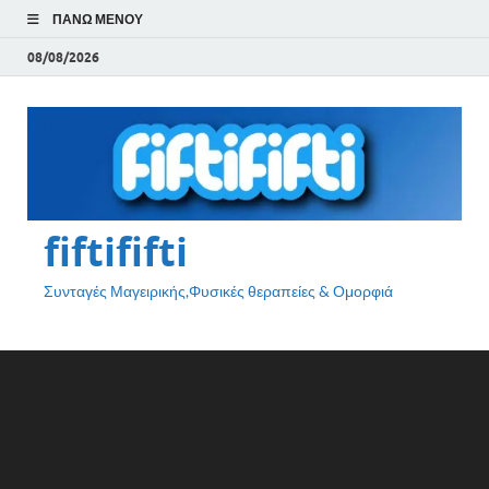
ΠΆΝΩ ΜΕΝΟΎ
08/08/2026
fiftififti
Συνταγές Μαγειρικής,Φυσικές θεραπείες & Ομορφιά