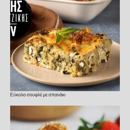
Εύκολο σουφλέ με σπανάκι