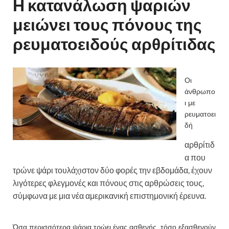
Η κατανάλωση ψαριών
μειώνει τους πόνους της
ρευματοειδούς αρθρίτιδας
Οι
άνθρωπο
ι με
ρευματοει
δή
αρθρίτιδ
α που
τρώνε ψάρι τουλάχιστον δύο φορές την εβδομάδα, έχουν
λιγότερες φλεγμονές και πόνους στις αρθρώσεις τους,
σύμφωνα με μια νέα αμερικανική επιστημονική έρευνα.
Όσα περισσότερα ψάρια τρώει ένας ασθενής, τόσο εξασθενούν