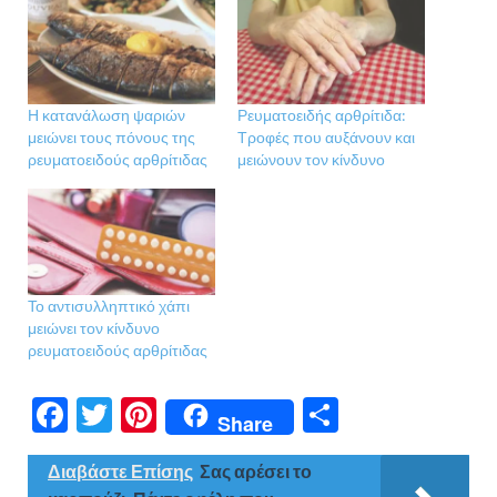
Η κατανάλωση ψαριών
Ρευματοειδής αρθρίτιδα:
μειώνει τους πόνους της
Τροφές που αυξάνουν και
ρευματοειδούς αρθρίτιδας
μειώνουν τον κίνδυνο
Το αντισυλληπτικό χάπι
μειώνει τον κίνδυνο
ρευματοειδούς αρθρίτιδας
F
T
Pi
Μ
Share
ac
w
nt
οι
Διαβάστε Επίσης
Σας αρέσει το
e
itt
er
ρ