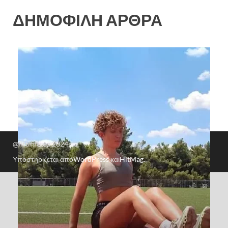
ΔΗΜΟΦΙΛΗ ΑΡΘΡΑ
@fiftififti.eu 2024
Υποστηρίζεται από
WordPress
και
HitMag
.