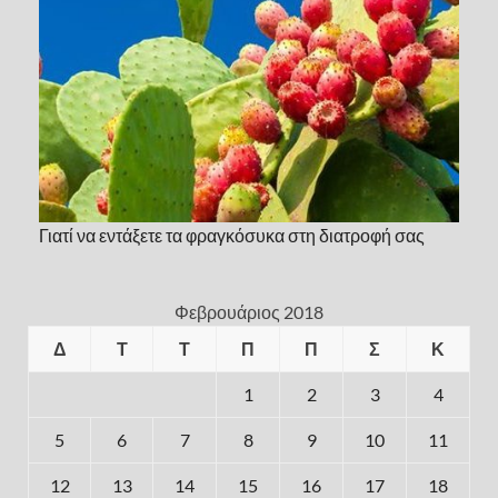
Γιατί να εντάξετε τα φραγκόσυκα στη διατροφή σας
Φεβρουάριος 2018
Δ
Τ
Τ
Π
Π
Σ
Κ
1
2
3
4
5
6
7
8
9
10
11
12
13
14
15
16
17
18