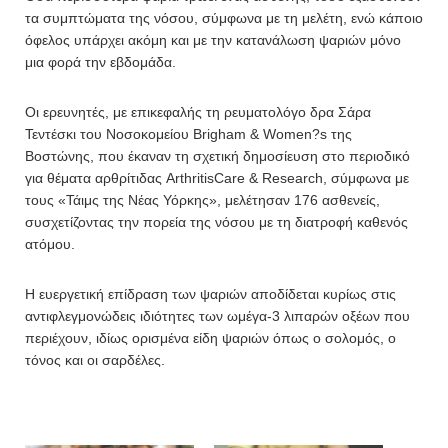
τα συμπτώματα της νόσου, σύμφωνα με τη μελέτη, ενώ κάποιο
όφελος υπάρχει ακόμη και με την κατανάλωση ψαριών μόνο
μια φορά την εβδομάδα.
Οι ερευνητές, με επικεφαλής τη ρευματολόγο δρα Σάρα
Τεντέσκι του Νοσοκομείου Brigham & Women?s της
Βοστώνης, που έκαναν τη σχετική δημοσίευση στο περιοδικό
για θέματα αρθρίτιδας ArthritisCare & Research, σύμφωνα με
τους «Τάιμς της Νέας Υόρκης», μελέτησαν 176 ασθενείς,
συσχετίζοντας την πορεία της νόσου με τη διατροφή καθενός
ατόμου.
Η ευεργετική επίδραση των ψαριών αποδίδεται κυρίως στις
αντιφλεγμονώδεις ιδιότητες των ωμέγα-3 λιπαρών οξέων που
περιέχουν, ιδίως ορισμένα είδη ψαριών όπως ο σολομός, ο
τόνος και οι σαρδέλες.