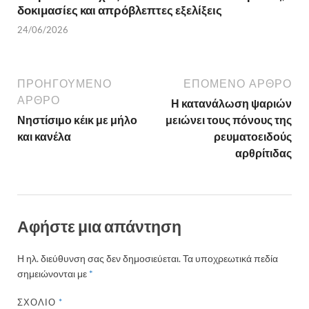
δοκιμασίες και απρόβλεπτες εξελίξεις
24/06/2026
ΠΡΟΗΓΟΎΜΕΝΟ
ΕΠΌΜΕΝΟ ΆΡΘΡΟ
ΆΡΘΡΟ
Η κατανάλωση ψαριών
Νηστίσιμο κέικ με μήλο
μειώνει τους πόνους της
και κανέλα
ρευματοειδούς
αρθρίτιδας
Αφήστε μια απάντηση
Η ηλ. διεύθυνση σας δεν δημοσιεύεται.
Τα υποχρεωτικά πεδία
σημειώνονται με
*
ΣΧΌΛΙΟ
*