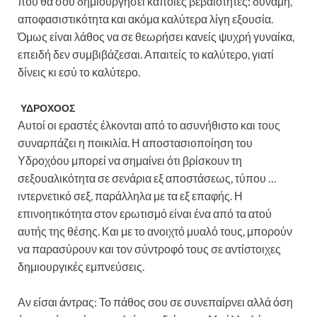
που θα σου δημιουργήσει κάποιες βεβαιότητες: δύναμη,
αποφασιστικότητα και ακόμα καλύτερα λίγη εξουσία.
Όμως είναι λάθος να σε θεωρήσει κανείς ψυχρή γυναίκα,
επειδή δεν συμβιβάζεσαι. Απαιτείς το καλύτερο, γιατί
δίνεις κι εσύ το καλύτερο.
ΥΔΡΟΧΟΟΣ
Αυτοί οι εραστές έλκονται από το ασυνήθιστο και τους
συναρπάζει η ποικιλία. Η αποστασιοποίηση του
Υδροχόου μπορεί να σημαίνει ότι βρίσκουν τη
σεξουαλικότητα σε σενάρια εξ αποστάσεως, τύπου …
ιντερνετικό σεξ, παράλληλα με τα εξ επαφής. Η
επινοητικότητα στον ερωτισμό είναι ένα από τα ατού
αυτής της θέσης. Και με το ανοιχτό μυαλό τους, μπορούν
να παρασύρουν και τον σύντροφό τους σε αντίστοιχες
δημιουργικές εμπνεύσεις.
Αν είσαι άντρας: Το πάθος σου σε συνεπαίρνει αλλά όση