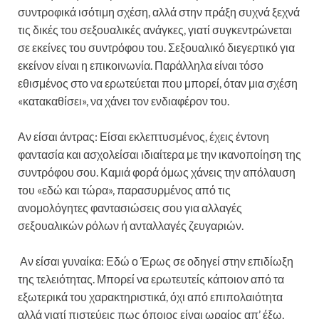
συντροφικά ισότιμη σχέση, αλλά στην πράξη συχνά ξεχνά
τις δικές του σεξουαλικές ανάγκες, γιατί συγκεντρώνεται
σε εκείνες του συντρόφου του. Σεξουαλικό διεγερτικό για
εκείνον είναι η επικοινωνία. Παράλληλα είναι τόσο
εθισμένος στο να ερωτεύεται που μπορεί, όταν μια σχέση
«κατακαθίσει», να χάνει τον ενδιαφέρον του.
Αν είσαι άντρας: Είσαι εκλεπτυσμένος, έχεις έντονη
φαντασία και ασχολείσαι ιδιαίτερα με την ικανοποίηση της
συντρόφου σου. Καμιά φορά όμως χάνεις την απόλαυση
του «εδώ και τώρα», παρασυρμένος από τις
ανομολόγητες φαντασιώσεις σου για αλλαγές
σεξουαλικών ρόλων ή ανταλλαγές ζευγαριών.
Αν είσαι γυναίκα: Εδώ ο Έρως σε οδηγεί στην επιδίωξη
της τελειότητας. Μπορεί να ερωτευτείς κάποιον από τα
εξωτερικά του χαρακτηριστικά, όχι από επιπολαιότητα
αλλά γιατί πιστεύεις πως όποιος είναι ωραίος απ’ έξω,