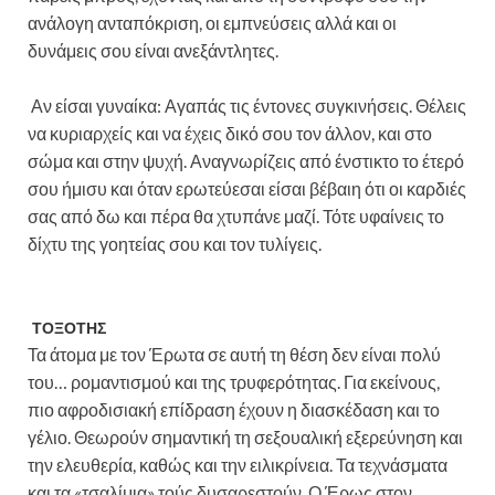
ανάλογη ανταπόκριση, οι εμπνεύσεις αλλά και οι
δυνάμεις σου είναι ανεξάντλητες.
Αν είσαι γυναίκα: Αγαπάς τις έντονες συγκινήσεις. Θέλεις
να κυριαρχείς και να έχεις δικό σου τον άλλον, και στο
σώμα και στην ψυχή. Αναγνωρίζεις από ένστικτο το έτερό
σου ήμισυ και όταν ερωτεύεσαι είσαι βέβαιη ότι οι καρδιές
σας από δω και πέρα θα χτυπάνε μαζί. Τότε υφαίνεις το
δίχτυ της γοητείας σου και τον τυλίγεις.
ΤΟΞΟΤΗΣ
Τα άτομα με τον Έρωτα σε αυτή τη θέση δεν είναι πολύ
του… ρομαντισμού και της τρυφερότητας. Για εκείνους,
πιο αφροδισιακή επίδραση έχουν η διασκέδαση και το
γέλιο. Θεωρούν σημαντική τη σεξουαλική εξερεύνηση και
την ελευθερία, καθώς και την ειλικρίνεια. Τα τεχνάσματα
και τα «τσαλίμια» τούς δυσαρεστούν. Ο Έρως στον