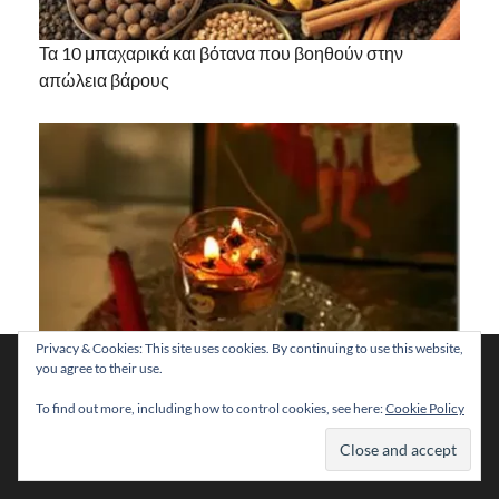
Τα 10 μπαχαρικά και βότανα που βοηθούν στην
απώλεια βάρους
Privacy & Cookies: This site uses cookies. By continuing to use this website,
Χρησιμοποιούμε cookies για να σας προσφέρουμε τη
you agree to their use.
βέλτιστη εμπειρία πλοήγησης στον ιστότοπό μας.
Μπορείτε να μάθετε ποια cookies χρησιμοποιούμε ή να τα
To find out more, including how to control cookies, see here:
Cookie Policy
απενεργοποιήσετε στις
ρυθμίσεις
.
Βραδινή Προσευχή
Αποδοχή