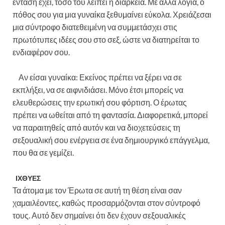
ένταση έχει, τόσο του λείπει η διάρκεια. Με άλλα λόγια, ο
πόθος σου για μια γυναίκα ξεθυμαίνει εύκολα. Χρειάζεσαι
μια σύντροφο διατεθειμένη να συμμετάσχει στις
πρωτότυπες ιδέες σου στο σεξ, ώστε να διατηρείται το
ενδιαφέρον σου.
Αν είσαι γυναίκα: Εκείνος πρέπει να ξέρει να σε
εκπλήξει, να σε αιφνιδιάσει. Μόνο έτσι μπορείς να
ελευθερώσεις την ερωτική σου φόρτιση. Ο έρωτας
πρέπει να ωθείται από τη φαντασία. Διαφορετικά, μπορεί
να παραιτηθείς από αυτόν και να διοχετεύσεις τη
σεξουαλική σου ενέργεια σε ένα δημιουργικό επάγγελμα,
που θα σε γεμίζει.
ΙΧΘΥΕΣ
Τα άτομα με τον Έρωτα σε αυτή τη θέση είναι σαν
χαμαιλέοντες, καθώς προσαρμόζονται στον σύντροφό
τους. Αυτό δεν σημαίνει ότι δεν έχουν σεξουαλικές