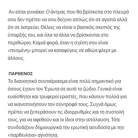
Αν είσαι γυναίκα: Ο άντρας που θα βρίσκεται στο πλευρό
σου δεν πρέπει να σου δείχνει απλώς ότι σε αγαπά αλλά
ότι σε λατρεύει. Θέλεις να είσαι ο βασικός σκοπός της
ύπαρξής του, και όλα τα άλλα να βρίσκονται στο
περιθώριο. Καμιά φορά, όταν η σχέση σου είναι
«πεσμένη» μπορεί να καταφύγεις σε αθώα φλερτ με
άλλους.
ΠΑΡΘΕΝΟΣ
Το διανοητικό συνταίριασμα είναι πολύ σημαντικό για
όσους έχουν τον Έρωτα σε αυτό το ζώδιο. Γενικά είναι
ευαίσθητοι και τρυφεροί εραστές, που κάνουν πολλά για
να ικανοποιήσουν τον σύντροφό τους. Συχνά όμως
πρέπει να ξεπεράσουν τις ιδιορρυθμίες και τη συστολή
τους, για να αφεθούν και οι ίδιοι στην απόλαυση. Τότε
συνδυάζουν δημιουργικά την ερωτική ασυδοσία με την
«παρθενίσια» αγνότητα.