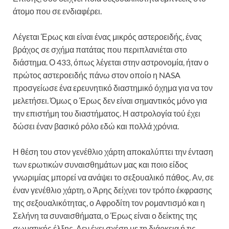
άτομο που σε ενδιαφέρει.
Λέγεται Έρως και είναι ένας μικρός αστεροειδής, ένας
βράχος σε σχήμα πατάτας που περιπλανιέται στο
διάστημα. Ο 433, όπως λέγεται στην αστρονομία, ήταν ο
πρώτος αστεροειδής πάνω στον οποίο η NASA
προσγείωσε ένα ερευνητικό διαστημικό όχημα για να τον
μελετήσει. Όμως ο Έρως δεν είναι σημαντικός μόνο για
την επιστήμη του διαστήματος. Η αστρολογία τού έχει
δώσει έναν βασικό ρόλο εδώ και πολλά χρόνια.
Η θέση του στον γενέθλιο χάρτη αποκαλύπτει την ένταση
των ερωτικών συναισθημάτων μας και ποιο είδος
γνωριμίας μπορεί να ανάψει το σεξουαλικό πάθος. Αν, σε
έναν γενέθλιο χάρτη, ο Άρης δείχνει τον τρόπο έκφρασης
της σεξουαλικότητας, ο Αφροδίτη τον ρομαντισμό και η
Σελήνη τα συναισθήματα, ο Έρως είναι ο δείκτης της
σωματικής έλξης. Δεν έχει σχέση με τη διάρκεια ή τις