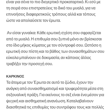
είναι για σένα το πιο διεγερτικό προκαταρτικό. Κι εσύ με
τη σειρά σου επιστρατεύεις το δικό του μυαλό, για να
επινοήσεις διαφορετικούς τρόπους αλλά και τόπους
ώστε να απολαύσετε τον έρωτα.
Αν είσαι γυναίκα: Κάθε ερωτική σχέση σου σφραγίζεται
από το μυαλό. Η επιθυμία σου ξυπνά μόνο αν βρίσκεσαι
στο ίδιο μήκος κύματος με τον σύντροφό σου. Ωστόσο η
ερωτική σου πίστη και το βάθος των συναισθημάτων σου
εύκολα μπαίνουν σε δοκιμασία, αν κάποιος άλλος
τραβήξει την προσοχή σου.
ΚΑΡΚΙΝΟΣ
Τα άτομα με τον Έρωτα σε αυτό το ζώδιο, έχουν την
ανάγκη από συναισθηματισμό και τρυφερότητα μέσα στη
σεξουαλική πράξη. Για εκείνους το σεξ είναι ένα μέσον για
ψυχική και αισθηματική ανανέωση. Καταλαβαίνουν
διαισθητικά τις επιθυμίες του συντρόφου τους και πολλές