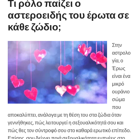
Τι ρόλο παίζει ο
αστεροειδής του έρωτα σε
κάθε ζώδιο;
Στην
αστρολο
γία, ο
Έρως
είναι ένα
μικρό
ουράνιο
σώμα
που
αποκαλύπτει, ανάλογα με τη θέση του στα ζώδια όταν
γεννήθηκες, πώς λειτουργεί η σεξουαλικότητά σου και
πώς θες τον σύντροφό σου στο καθαρά ερωτικό επίπεδο.
Επίσης, σου δείχνει ποιά σεξουαλικότητα εμπνέεις στο