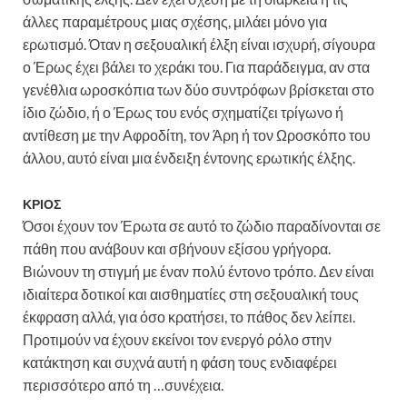
άλλες παραμέτρους μιας σχέσης, μιλάει μόνο για
ερωτισμό. Όταν η σεξουαλική έλξη είναι ισχυρή, σίγουρα
ο Έρως έχει βάλει το χεράκι του. Για παράδειγμα, αν στα
γενέθλια ωροσκόπια των δύο συντρόφων βρίσκεται στο
ίδιο ζώδιο, ή ο Έρως του ενός σχηματίζει τρίγωνο ή
αντίθεση με την Αφροδίτη, τον Άρη ή τον Ωροσκόπο του
άλλου, αυτό είναι μια ένδειξη έντονης ερωτικής έλξης.
ΚΡΙΟΣ
Όσοι έχουν τον Έρωτα σε αυτό το ζώδιο παραδίνονται σε
πάθη που ανάβουν και σβήνουν εξίσου γρήγορα.
Βιώνουν τη στιγμή με έναν πολύ έντονο τρόπο. Δεν είναι
ιδιαίτερα δοτικοί και αισθηματίες στη σεξουαλική τους
έκφραση αλλά, για όσο κρατήσει, το πάθος δεν λείπει.
Προτιμούν να έχουν εκείνοι τον ενεργό ρόλο στην
κατάκτηση και συχνά αυτή η φάση τους ενδιαφέρει
περισσότερο από τη …συνέχεια.