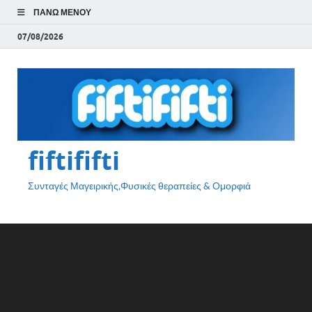
ΠΆΝΩ ΜΕΝΟΎ
07/08/2026
fiftififti
Συνταγές Μαγειρικής,Φυσικές θεραπείες & Ομορφιά