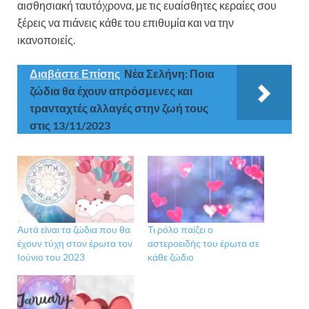
αισθησιακή ταυτόχρονα, με τις ευαίσθητες κεραίες σου
ξέρεις να πιάνεις κάθε του επιθυμία και να την
ικανοποιείς.
Διαβάστε Επίσης
Νέα Σελήνη: Ποια
ζώδια θα έχουν απρόσμενες και
τρανταχτές αλλαγές στην ζωή τους
στις 13/11/2023
Αυτά είναι τα ζώδια που θα
Τι ρόλο παίζει ο
έχουν τύχη στον έρωτα τον
αστεροειδής του έρωτα σε
Ιούνιο του 2023
κάθε ζώδιο