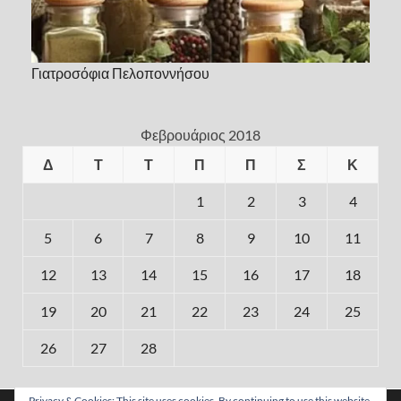
Γιατροσόφια Πελοποννήσου
Φεβρουάριος 2018
Δ
Τ
Τ
Π
Π
Σ
Κ
1
2
3
4
5
6
7
8
9
10
11
12
13
14
15
16
17
18
19
20
21
22
23
24
25
26
27
28
« Ιαν
Μαρ »
Privacy & Cookies: This site uses cookies. By continuing to use this website,