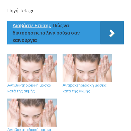
Πηγή: teta.gr
Διαβάστε Επίσης
Πώς να
διατηρήσεις τα λινά ρούχα σαν
καινούργια
Αντιβακτηριδιακή μάσκα
Αντιβακτηριδιακή μάσκα
κατά της ακμής
κατά της ακμής
Αντιβακτηριδιακή μάσκα