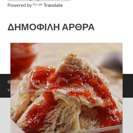
Powered by
Translate
ΔΗΜΟΦΙΛΗ ΑΡΘΡΑ
@fiftififti.eu 2024
Υποστηρίζεται από
WordPress
και
HitMag
.