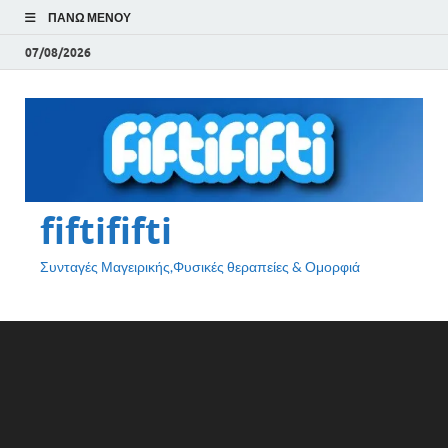
ΠΆΝΩ ΜΕΝΟΎ
07/08/2026
fiftififti
Συνταγές Μαγειρικής,Φυσικές θεραπείες & Ομορφιά