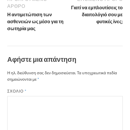
ΆΡΘΡΟ
Γιατί να εμπλουτίσεις το
Η αντιμετώπιση των
διαιτολόγιό σου με
ασθενειών ως μέσο για τη
φυτικές ίνες;
σωτηρία μας
Αφήστε μια απάντηση
Η ηλ. διεύθυνση σας δεν δημοσιεύεται.
Τα υποχρεωτικά πεδία
σημειώνονται με
*
ΣΧΌΛΙΟ
*