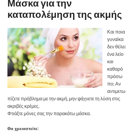
Μάσκα για την
καταπολέμηση της ακμής
Και ποια
γυναίκα
δεν θέλει
ένα λείο
και
καθαρό
πρόσω
πο; Αν
αντιμετω
πίζετε πρόβλημα με την ακμή, μην ψάχνετε τη λύση στις
ακριβές κρέμες.
Φτιάξτε μόνες σας την παρακάτω μάσκα.
Θα χρειαστείτε: