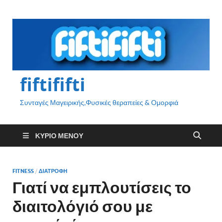
fiftififti
Συνταγές Μαγειρικής,Φυσικές θεραπείες & Ομορφιά
ΚΎΡΙΟ ΜΕΝΟΎ
FITNESS
/
ΔΙΑΤΡΟΦΗ
Γιατί να εμπλουτίσεις το
διαιτολόγιό σου με