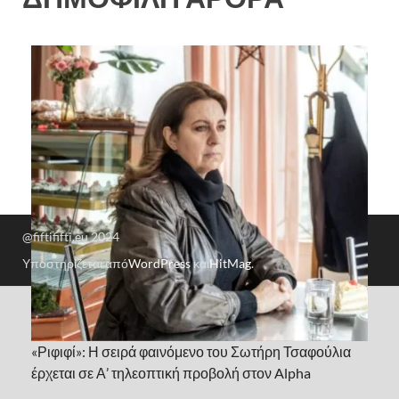
@fiftififti.eu 2024
Υποστηρίζεται από
WordPress
και
HitMag
.
«Ριφιφί»: Η σειρά φαινόμενο του Σωτήρη Τσαφούλια
έρχεται σε Α’ τηλεοπτική προβολή στον Alpha