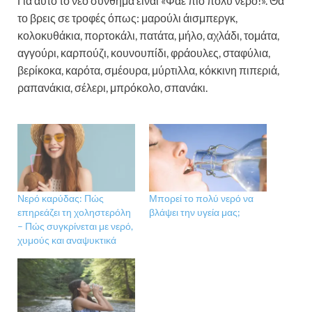
Για αυτό το νέο σύνθημα είναι «Φάε πιο πολύ νερό!». Θα
το βρεις σε τροφές όπως: μαρούλι άισμπεργκ,
κολοκυθάκια, πορτοκάλι, πατάτα, μήλο, αχλάδι, τομάτα,
αγγούρι, καρπούζι, κουνουπίδι, φράουλες, σταφύλια,
βερίκοκα, καρότα, σμέουρα, μύρτιλλα, κόκκινη πιπεριά,
ραπανάκια, σέλερι, μπρόκολο, σπανάκι.
Νερό καρύδας: Πώς
Μπορεί το πολύ νερό να
επηρεάζει τη χοληστερόλη
βλάψει την υγεία μας;
– Πώς συγκρίνεται με νερό,
χυμούς και αναψυκτικά