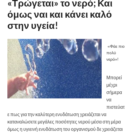
«Τρώγεται» το νερό; Και
όμως ναι και κάνει καλό
στην υγεία!
«Φάε πιο
πολύ
νερό»!
Μπορεί
μέχρι
σήμερα
να
πιστεύατ
ε πως για την καλύτερη ενυδάτωση χρειάζεται να
καταναλώσετε μεγάλες ποσότητες νερού μέσα στη μέρα
όμως η υγιεινή ενυδάτωση του οργανισμού δε χρειάζεται