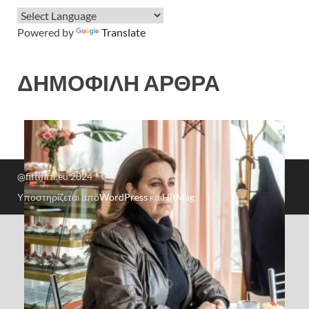
Powered by
Translate
ΔΗΜΟΦΙΛΗ ΑΡΘΡΑ
@fiftififti.eu 2024
Υποστηρίζεται από
WordPress
και
HitMag
.