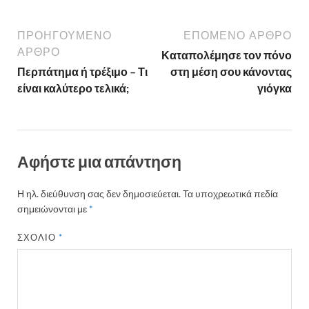
ΠΡΟΗΓΟΎΜΕΝΟ
ΕΠΌΜΕΝΟ ΆΡΘΡΟ
ΆΡΘΡΟ
Καταπολέμησε τον πόνο
Περπάτημα ή τρέξιμο – Τι
στη μέση σου κάνοντας
είναι καλύτερο τελικά;
γιόγκα
Αφήστε μια απάντηση
Η ηλ. διεύθυνση σας δεν δημοσιεύεται.
Τα υποχρεωτικά πεδία
σημειώνονται με
*
ΣΧΌΛΙΟ
*