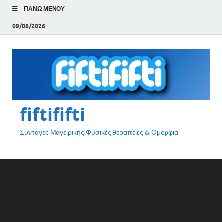
ΠΆΝΩ ΜΕΝΟΎ
09/08/2026
fiftififti
Συνταγές Μαγειρικής,Φυσικές θεραπείες & Ομορφιά