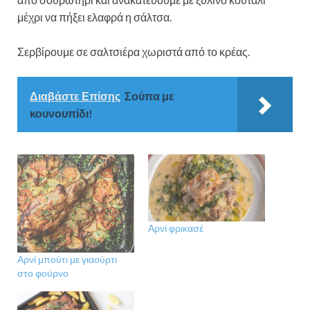
μέχρι να πήξει ελαφρά η σάλτσα.
Σερβίρουμε σε σαλτσιέρα χωριστά από το κρέας.
Διαβάστε Επίσης
Σούπα με
κουνουπίδι!
Αρνί φρικασέ
Αρνί μπούτι με γιαούρτι
στο φούρνο