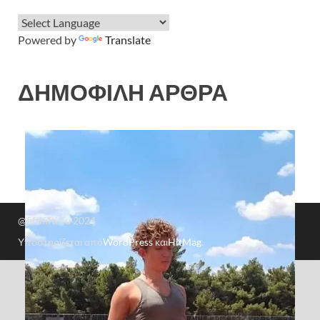
Powered by
Translate
ΔΗΜΟΦΙΛΗ ΑΡΘΡΑ
@fiftififti.eu 2024
Υποστηρίζεται από
WordPress
και
HitMag
.