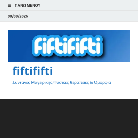
ΠΆΝΩ ΜΕΝΟΎ
08/08/2026
fiftififti
Συνταγές Μαγειρικής,Φυσικές θεραπείες & Ομορφιά