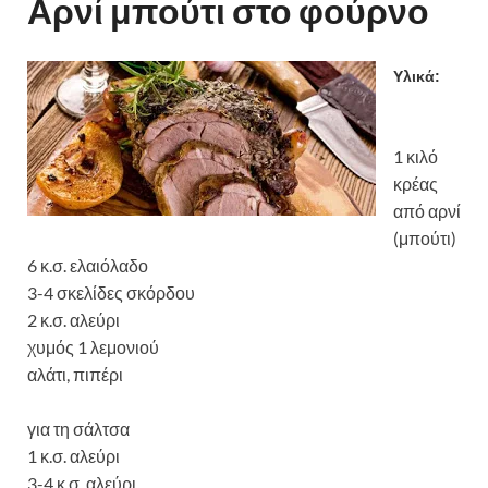
Αρνί μπούτι στο φούρνο
Υλικά:
1 κιλό
κρέας
από αρνί
(μπούτι)
6 κ.σ. ελαιόλαδο
3-4 σκελίδες σκόρδου
2 κ.σ. αλεύρι
χυμός 1 λεμονιού
αλάτι, πιπέρι
για τη σάλτσα
1 κ.σ. αλεύρι
3-4 κ.σ. αλεύρι