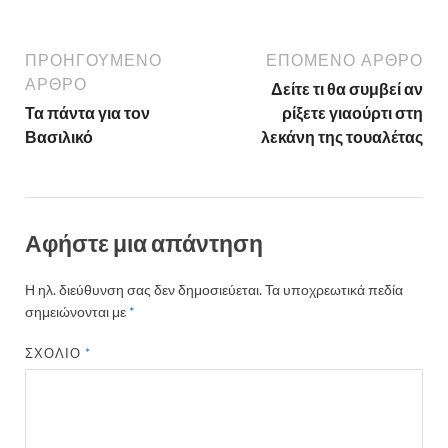
ΠΡΟΗΓΟΎΜΕΝΟ
ΕΠΌΜΕΝΟ ΆΡΘΡΟ
ΆΡΘΡΟ
Δείτε τι θα συμβεί αν
Τα πάντα για τον
ρίξετε γιαούρτι στη
Βασιλικό
λεκάνη της τουαλέτας
Αφήστε μια απάντηση
Η ηλ. διεύθυνση σας δεν δημοσιεύεται.
Τα υποχρεωτικά πεδία
σημειώνονται με
*
ΣΧΌΛΙΟ
*