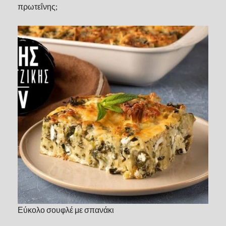
πρωτεΐνης;
Εύκολο σουφλέ με σπανάκι