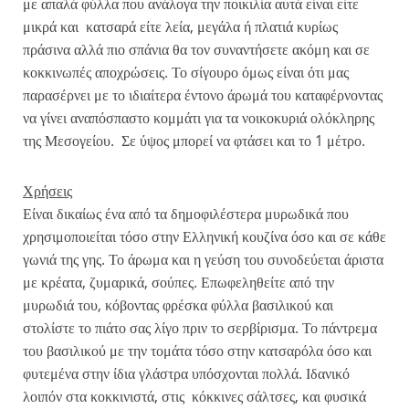
με απαλά φύλλα που ανάλογα την ποικιλία αυτά είναι είτε
μικρά και κατσαρά είτε λεία, μεγάλα ή πλατιά κυρίως
πράσινα αλλά πιο σπάνια θα τον συναντήσετε ακόμη και σε
κοκκινωπές αποχρώσεις. Το σίγουρο όμως είναι ότι μας
παρασέρνει με το ιδιαίτερα έντονο άρωμά του καταφέρνοντας
να γίνει αναπόσπαστο κομμάτι για τα νοικοκυριά ολόκληρης
της Μεσογείου. Σε ύψος μπορεί να φτάσει και το 1 μέτρο.
Χρήσεις
Είναι δικαίως ένα από τα δημοφιλέστερα μυρωδικά που
χρησιμοποιείται τόσο στην Ελληνική κουζίνα όσο και σε κάθε
γωνιά της γης. Το άρωμα και η γεύση του συνοδεύεται άριστα
με κρέατα, ζυμαρικά, σούπες. Επωφεληθείτε από την
μυρωδιά του, κόβοντας φρέσκα φύλλα βασιλικού και
στολίστε το πιάτο σας λίγο πριν το σερβίρισμα. Το πάντρεμα
του βασιλικού με την τομάτα τόσο στην κατσαρόλα όσο και
φυτεμένα στην ίδια γλάστρα υπόσχονται πολλά. Ιδανικό
λοιπόν στα κοκκινιστά, στις κόκκινες σάλτσες, και φυσικά