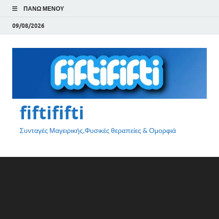
ΠΆΝΩ ΜΕΝΟΎ
09/08/2026
fiftififti
Συνταγές Μαγειρικής,Φυσικές θεραπείες & Ομορφιά