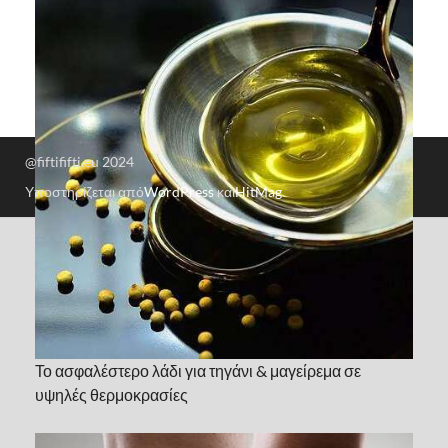
@fiftififti.eu 2024
Υποστηρίζεται από
WordPress
και
HitMag
.
Το ασφαλέστερο λάδι για τηγάνι & μαγείρεμα σε
υψηλές θερμοκρασίες