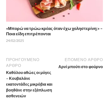
«Μπορώ να τρώω κρέας όταν έχω χοληστερίνη;» –
Ποια είδη επιτρέπονται
24/02/2025
ΠΡΟΗΓΟΎΜΕΝΟ
ΕΠΌΜΕΝΟ ΆΡΘΡΟ
ΆΡΘΡΟ
Αρνί μπούτι στο φούρνο
Καθόλου αθώες οι μύγες
– Κουβαλάνε
εκατοντάδες μικρόβια και
βοηθάνε στην εξάπλωση
ασθενειών