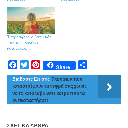
Τι προσφέρει ο βασιλικός
πολτός – Κανόνες
κατανάλωσης
F
T
Pi
Μ
Share
ac
w
nt
οι
Διαβάστε Επίσης
7 τρόφιμα που
e
itt
er
ρ
καταστρέφουν τα νεφρά σας χωρίς
b
er
es
α
να το καταλαβαίνετε και με τι να τα
o
t
σ
αντικαταστήσετε
o
τε
k
ίτ
ΣΧΕΤΙΚΆ ΆΡΘΡΑ