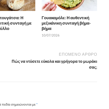
πουγάτσα: Η
Γουακαμόλε: Η αυθεντική
ιτική συνταγή με
μεξικάνικη συνταγή βήμα-
φύλλο
βήμα
10/07/2026
ΕΠΌΜΕΝΟ ΆΡΘΡΟ
Πώς να ντύσετε εύκολα και γρήγορα το μωράκι
σας;
 πεδία σημειώνονται με
*