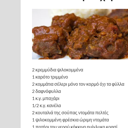
2 κρεμμύδια ψιλοκομμένα
1 καρότο τριμμένο
2 κομμάτια σέλερι μόνο τον κορμό όχι τα φύλλα
2 δαφνόφυλλα
1 κ.γ. μπαχάρι
1/2 κ.γ. κανέλα
2 κουταλιά της σούπας ντομάτα πελτές
1 ψιλοκομμένη φρέσκια ώριμη ντομάτα
1 ποτήρι του νερού κόκκινο ημίγλυκο κρασί