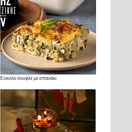
Εύκολο σουφλέ με σπανάκι