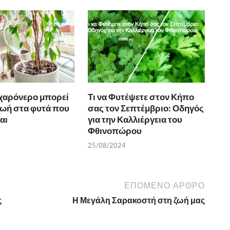
ζαχαρόνερο μπορεί
Τι να Φυτέψετε στον Κήπο
ζωή στα φυτά που
σας τον Σεπτέμβριο: Οδηγός
αι
για την Καλλιέργεια του
Φθινοπώρου
25/08/2024
ΕΠΌΜΕΝΟ ΆΡΘΡΟ
ς
Η Μεγάλη Σαρακοστή στη ζωή μας