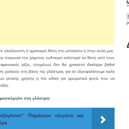
P
ε ηλιόλουστη ή ημισκιερή θέση στο μπαλκόνι ή στην αυλή μας.
ην παγωνιά του χειμώνα, ευδοκιμεί καλύτερα σε θέση από τους
ανειακές ρίζες, επομένως δεν θα χρειαστεί ιδιαίτερα βαθιά
ση χαλικιού στη βάση της γλάστρας για αν εξασφαλίσουμε καλή
α γενικής χρήσης ή πιο ειδικό για αρωματικά φυτά, που να
ρίζας.
ο φασκόμηλο στη γλάστρα;
οξυγόνου”: Παράγουν οξυγόνο και
αέρα