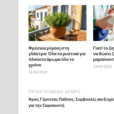
o
t
σ
o
τε
k
ίτ
ε
Φρέσκια ρίγανη στη
Γιατί το 
γλάστρα: Όλα τα μυστικά για
να δώσει 
πλούσιο άρωμα όλο το
μαραίνοντ
χρόνο
13/02/2025
16/06/2026
ΠΡΟΗΓΟΎΜΕΝΟ ΆΡΘΡΟ
Άγιος Γέροντας Παΐσιος: Συμβουλές και Ευχέ
για την Σαρακοστή