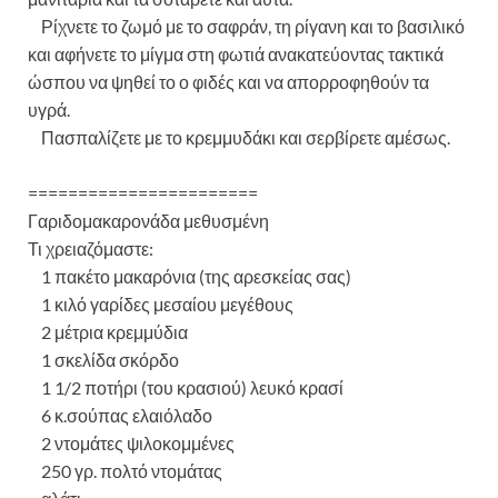
Ρίχνετε το ζωμό με το σαφράν, τη ρίγανη και το βασιλικό
και αφήνετε το μίγμα στη φωτιά ανακατεύοντας τακτικά
ώσπου να ψηθεί το ο φιδές και να απορροφηθούν τα
υγρά.
Πασπαλίζετε με το κρεμμυδάκι και σερβίρετε αμέσως.
=======================
Γαριδομακαρονάδα μεθυσμένη
Τι χρειαζόμαστε:
1 πακέτο μακαρόνια (της αρεσκείας σας)
1 κιλό γαρίδες μεσαίου μεγέθους
2 μέτρια κρεμμύδια
1 σκελίδα σκόρδο
1 1/2 ποτήρι (του κρασιού) λευκό κρασί
6 κ.σούπας ελαιόλαδο
2 ντομάτες ψιλοκομμένες
250 γρ. πολτό ντομάτας