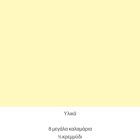
Υλικά
8 μεγάλα καλαμάρια
½ κρεμμύδι