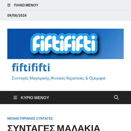
ΠΆΝΩ ΜΕΝΟΎ
09/08/2026
fiftififti
Συνταγές Μαγειρικής,Φυσικές θεραπείες & Ομορφιά
ΚΎΡΙΟ ΜΕΝΟΎ
ΜΟΝΑΣΤΗΡΙΑΚΕΣ ΣΥΝΤΑΓΕΣ
ΣΥΝΤΑΓΕΣ ΜΑΛΑΚΙΑ