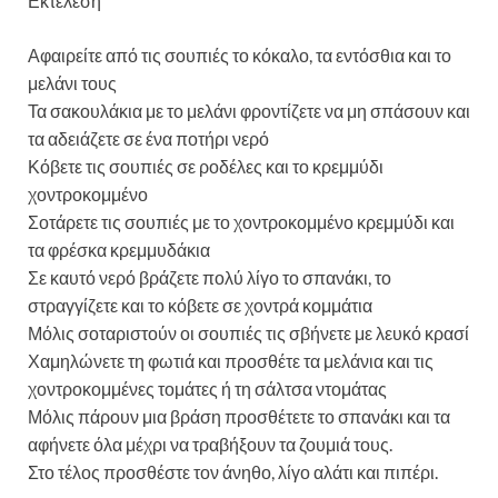
Εκτέλεση
Αφαιρείτε από τις σουπιές το κόκαλο, τα εντόσθια και το
μελάνι τους
Τα σακουλάκια με το μελάνι φροντίζετε να μη σπάσουν και
τα αδειάζετε σε ένα ποτήρι νερό
Κόβετε τις σουπιές σε ροδέλες και το κρεμμύδι
χοντροκομμένο
Σοτάρετε τις σουπιές με το χοντροκομμένο κρεμμύδι και
τα φρέσκα κρεμμυδάκια
Σε καυτό νερό βράζετε πολύ λίγο το σπανάκι, το
στραγγίζετε και το κόβετε σε χοντρά κομμάτια
Μόλις σοταριστούν οι σουπιές τις σβήνετε με λευκό κρασί
Χαμηλώνετε τη φωτιά και προσθέτε τα μελάνια και τις
χοντροκομμένες τομάτες ή τη σάλτσα ντομάτας
Μόλις πάρουν μια βράση προσθέτετε το σπανάκι και τα
αφήνετε όλα μέχρι να τραβήξουν τα ζουμιά τους.
Στο τέλος προσθέστε τον άνηθο, λίγο αλάτι και πιπέρι.