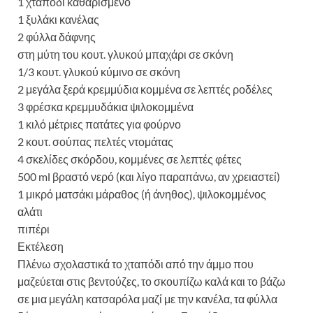
1 χταπόδι καθαρισμένο
1 ξυλάκι κανέλας
2 φύλλα δάφνης
στη μύτη του κουτ. γλυκού μπαχάρι σε σκόνη
1/3 κουτ. γλυκού κύμινο σε σκόνη
2 μεγάλα ξερά κρεμμύδια κομμένα σε λεπτές ροδέλες
3 φρέσκα κρεμμυδάκια ψιλοκομμένα
1 κιλό μέτριες πατάτες για φούρνο
2 κουτ. σούπας πελτές ντομάτας
4 σκελίδες σκόρδου, κομμένες σε λεπτές φέτες
500 ml βραστό νερό (και λίγο παραπάνω, αν χρειαστεί)
1 μικρό ματσάκι μάραθος (ή άνηθος), ψιλοκομμένος
αλάτι
πιπέρι
Εκτέλεση
Πλένω σχολαστικά το χταπόδι από την άμμο που
μαζεύεται στις βεντούζες, το σκουπίζω καλά και το βάζω
σε μια μεγάλη κατσαρόλα μαζί με την κανέλα, τα φύλλα