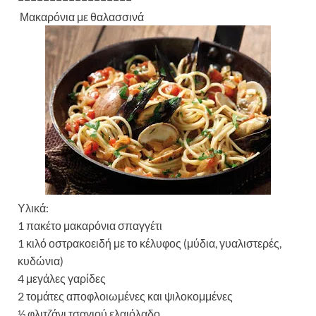
Μακαρόνια με θαλασσινά
Υλικά:
1 πακέτο μακαρόνια σπαγγέτι
1 κιλό οστρακοειδή με το κέλυφος (μύδια, γυαλιστερές,
κυδώνια)
4 μεγάλες γαρίδες
2 τομάτες αποφλοιωμένες και ψιλοκομμένες
½ φλιτζάνι τσαγιού ελαιόλαδο