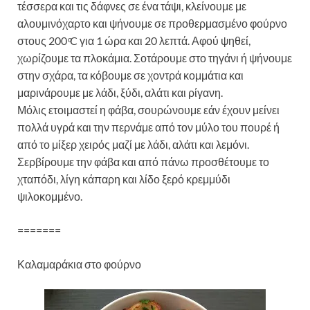
τέσσερα και τις δάφνες σε ένα τάψι, κλείνουμε με
αλουμινόχαρτο και ψήνουμε σε προθερμασμένο φούρνο
στους 200 ͦC για 1 ώρα και 20 λεπτά. Αφού ψηθεί,
χωρίζουμε τα πλοκάμια. Σοτάρουμε στο τηγάνι ή ψήνουμε
στην σχάρα, τα κόβουμε σε χοντρά κομμάτια και
μαρινάρουμε με λάδι, ξύδι, αλάτι και ρίγανη.
Μόλις ετοιμαστεί η φάβα, σουρώνουμε εάν έχουν μείνει
πολλά υγρά και την περνάμε από τον μύλο του πουρέ ή
από το μίξερ χειρός μαζί με λάδι, αλάτι και λεμόνι.
Σερβίρουμε την φάβα και από πάνω προσθέτουμε το
χταπόδι, λίγη κάπαρη και λίδο ξερό κρεμμύδι
ψιλοκομμένο.
=======
Καλαμαράκια στο φούρνο