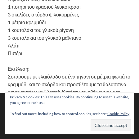
1 ποτήρι του κρασιού λευκό κρασί
3 σκελίδες σκόρδο ψιλοκομμένες
1 μέτριο κρεμμύδι
1 κουταλάκι του γλυκού ρίγανη
3 κουταλάκια του γλυκού μαϊντανό
Αλάτι
Πιπέρι
Εκτέλεση:
Σοτάρουμε με ελαιόλαδο σε ένα τηγάνι σε μέτρια φωτιά το
κρεμμύδι και το σκόρδο και προσθέτουμε τα θαλασσινά
και το πιπέρι για 5 λεπτά. Κατόπιν, τα σβήνουμε με το
Privacy & Cookies: This site uses cookies. By continuing to use this website,
κρασί. Προσθέτουμε το μαϊντανό, τη ρίγανη και τις τομάτες
Χρησιμοποιούμε cookies για να σας προσφέρουμε τη
you agree to their use.
βέλτιστη εμπειρία πλοήγησης στον ιστότοπό μας.
και αφήνουμε τη σάλτσα να δέσει. Βράζουμε τα μακαρόνια
Μπορείτε να μάθετε ποια cookies χρησιμοποιούμε ή να τα
To find out more, including how to control cookies, see here:
Cookie Policy
για 8 με 10 λεπτά και τα σουρώνουμε. Τέλος, ρίχνουμε τα
απενεργοποιήσετε στις
ρυθμίσεις
.
μακαρόνια στο τηγάνι με τα θαλασσινά, τα ανακατεύουμε
Αποδοχή
καλά και τα σερβίρουμε σε μια μεγάλη πιατέλα
===============