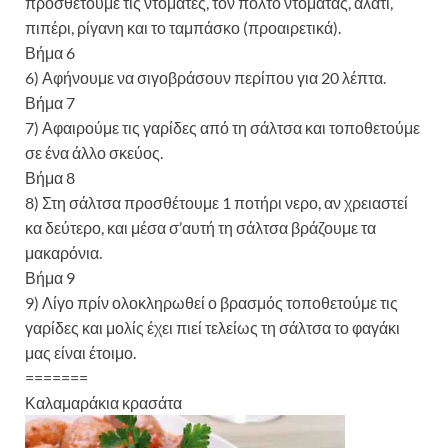
προσθέτουμε τις ντομάτες, τον πολτό ντομάτας, αλάτι,
πιπέρι, ρίγανη και το ταμπάσκο (προαιρετικά).
Βήμα 6
6) Αφήνουμε να σιγοβράσουν περίπου για 20 λέπτα.
Βήμα 7
7) Αφαιρούμε τις γαρίδες από τη σάλτσα και τοποθετούμε
σε ένα άλλο σκεύος.
Βήμα 8
8) Στη σάλτσα προσθέτουμε 1 ποτήρι νερο, αν χρειαστεί
κα δεύτερο, και μέσα σ’αυτή τη σάλτσα βράζουμε τα
μακαρόνια.
Βήμα 9
9) Λίγο πρίν ολοκληρωθεί ο βρασμός τοποθετούμε τις
γαρίδες και μολίς έχει πιεί τελείως τη σάλτσα το φαγάκι
μας είναι έτοιμο.
=======
Καλαμαράκια κρασάτα