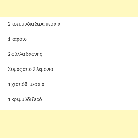
2 κρεμμύδια ξερά μεσαία
1 καρότο
2 φύλλα δάφνης
Χυμός από 2 λεμόνια
1 χταπόδι μεσαίο
1 κρεμμύδι ξερό