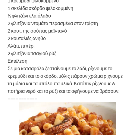
1 κρεμμύδι ψιλοκομμένο
1 σκελίδα σκόρδο ψιλοκομμένη
½ φλιτζάνι ελαιόλαδο
2 φλιτζάνια ντομάτα περασμένα στον τρίφτη
2 κουτ. της σούπας μαϊντανό
2 κουταλιές άνηθο
Αλάτι, πιπέρι
2 φλιτζάνια τσαγιού ρύζι
Εκτέλεση
Σε μια κατσαρόλα ζεσταίνουμε το λάδι, ρίχνουμε το
κρεμμύδι και το σκόρδο, μόλις πάρουν χρώμα ρίχνουμε
τα μύδια και τα υπόλοιπα υλικά. Κατόπιν ρίχνουμε 6
ποτήρια νερό και το ρύζι και τα αφήνουμε να βράσουν.
===========