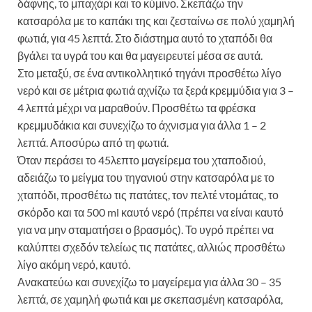
δάφνης, το μπαχάρι και το κύμινο. Σκεπάζω την
κατσαρόλα με το καπάκι της και ζεσταίνω σε πολύ χαμηλή
φωτιά, για 45 λεπτά. Στο διάστημα αυτό το χταπόδι θα
βγάλει τα υγρά του και θα μαγειρευτεί μέσα σε αυτά.
Στο μεταξύ, σε ένα αντικολλητικό τηγάνι προσθέτω λίγο
νερό και σε μέτρια φωτιά αχνίζω τα ξερά κρεμμύδια για 3 –
4 λεπτά μέχρι να μαραθούν. Προσθέτω τα φρέσκα
κρεμμυδάκια και συνεχίζω το άχνισμα για άλλα 1 – 2
λεπτά. Αποσύρω από τη φωτιά.
Όταν περάσει το 45λεπτο μαγείρεμα του χταποδιού,
αδειάζω το μείγμα του τηγανιού στην κατσαρόλα με το
χταπόδι, προσθέτω τις πατάτες, τον πελτέ ντομάτας, το
σκόρδο και τα 500 ml καυτό νερό (πρέπει να είναι καυτό
για να μην σταματήσει ο βρασμός). Το υγρό πρέπει να
καλύπτει σχεδόν τελείως τις πατάτες, αλλιώς προσθέτω
λίγο ακόμη νερό, καυτό.
Ανακατεύω και συνεχίζω το μαγείρεμα για άλλα 30 – 35
λεπτά, σε χαμηλή φωτιά και με σκεπασμένη κατσαρόλα,