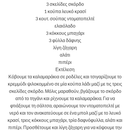
3 σκελίδες σκόρδο
1 κούπα λευκό κρασί
3 κουτ. σούπας ντοματοπελτέ
ελαιόλαδο
3 κόκκους μπαχάρι
3 φύλλα δάφνης
λίγη ζάχαρη
αλάτι
πιπέρι
Εκτέλεση
Κόβουμε τα καλαμαράκια σε ροδέλες και τσιγαρίζουμε το
κρεμμύδι ψιλοκομμένο σε μία κούπα λάδι μαζί με τις τρεις
σκελίδες σκόρδο. Μόλις μαραθούν, βγάζουμε το σκόρδο
από το τηγάνι και ρίχνουμε τα καλαμαράκια. Για να
φτιάξουμε τη σάλτσα, αραιώνουμε τον ντοματοπελτέ με
νερό και τον ανακατεύουμε σε ένα μπολ μαζί με το λευκό
κρασί, τρεις κόκκους μπαχάρι, τρία δαφνόφυλλα, αλάτι και
πιπέρι. Προσθέτουμε και λίγη ζάχαρη για να κόψουμε την