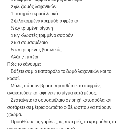
2 φλ. ζωμός λαχανικών
1 ποτηράκι κρασί λευκό
2 ψιλοκομμένα κρεμμύδια φρέσκα
½ κ.γ τριμμένη ρίγανη
1 κ.γ κλωστές τριμμένο σαφράν
2 κ.σ σουσαμέλαιο
½ κ.γ τριμμένος βασιλικός
Αλάτι / πιπέρι
Πώς το κάνουμε:
Βάζετε σε μία κατσαρόλα το ζωμό λαχανικών και το
κρασί.
Μόλις πάρουν βράση προσθέτετε το σαφράν,
ανακατεύετε και αφήνετε το μίγμα κατά μέρος.
Ζεσταίνετε το σουσαμέλαιο σε ρηχή κατσαρόλα και
σοτάρετε σε μέτρια φωτιά το φιδέ, ώσπου να πάρουν
χρώμα.
Προσθέτετε τις γαρίδες, τις πιπεριές, τα κρεμμύδια, τα
μανιτάρια και τα σοτάρετε και αυτά.