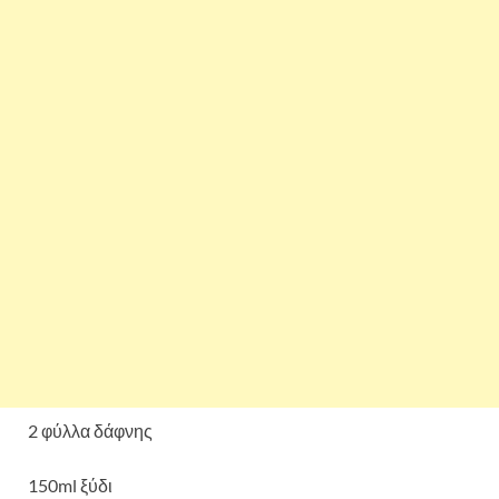
2 φύλλα δάφνης
150ml ξύδι