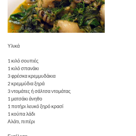
Υλικά
1 κιλό σουπιές
1 κιλό σπανάκι
3 φρέσκα κρεμμυδάκια
2 κρεμμύδια ξηρά
3 ντομάτες ή σάλτσα ντομάτας
1 ματσάκι άνηθο
1 ποτήρι λευκό ξηρό κρασί
1 κούπα λάδι
Αλάτι, πιπέρι