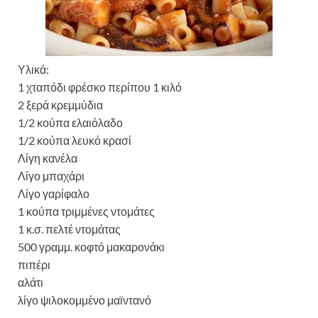
Υλικά:
1 χταπόδι φρέσκο περίπου 1 κιλό
2 ξερά κρεμμύδια
1/2 κούπα ελαιόλαδο
1/2 κούπα λευκό κρασί
Λίγη κανέλα
Λίγο μπαχάρι
Λίγο γαρίφαλο
1 κούπα τριμμένες ντομάτες
1 κ.σ. πελτέ ντομάτας
500 γραμμ. κοφτό μακαρονάκι
πιπέρι
αλάτι
λίγο ψιλοκομμένο μαϊντανό