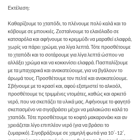
Εκτέλεση:
Καθαρίζουμε το χταπόδι, το πλένουμε πολύ καλά και το
κόβουμε σε μπουκιές. Ζεσταίνουμε το ελαιόλαδο σε
κατσαρόλα και αφήνουμε το κρεμμύδι να μαραθεί ελαφρά,
χωρίς να πάρει χρώμα, για λίγα λεπτά. Τότε προσθέτουμε
το χταπόδι και το σοτάρουμε για λίγα λεπτά ώσπου να
αλλάξει χρώμα και να κοκκινίσει ελαφρά. Πασπαλίζουμε
με τα μπαχαρικά και ανακατεύουμε, για να βγάλουν το
άρωμά τους. Προσθέτουμε τον πελτέ και ανακατεύουμε.
Σβήνουμε με το κρασί και, αφού εξατμιστεί το αλκοόλ,
προσθέτουμε τις τριμμένες ντομάτες, καθώς και αρκετό
νερό, που να σκεπάζει τα υλικά μας. Αφήνουμε το φαγητό
σκεπασμένο να σιγοβράσει μέχρι να μαλακώσει καλά το
χταπόδι. Τότε προσθέτουμε το κοφτό μακαρονάκι και αν
χρειάζεται λίγο επιπλέον νερό (για να βράσει το
ζυμαρικό). Σιγοβράζουμε σε χαμηλή φωτιά για 10΄-12΄,