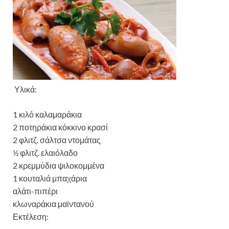
Υλικά:
1 κιλό καλαμαράκια
2 ποτηράκια κόκκινο κρασί
2 φλιτζ. σάλτσα ντομάτας
½ φλιτζ. ελαιόλαδο
2 κρεμμύδια ψιλοκομμένα
1 κουταλιά μπαχάρια
αλάτι-πιπέρι
κλωναράκια μαϊντανού
Εκτέλεση: