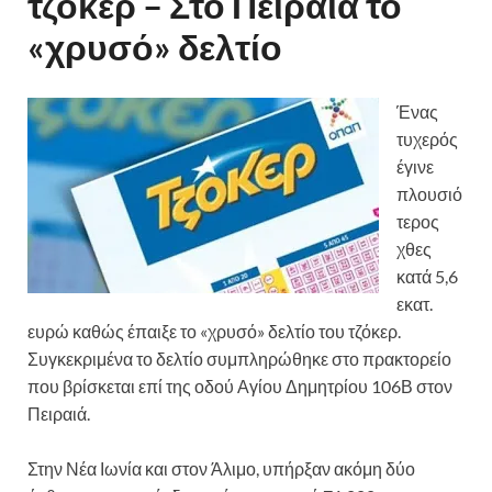
τζόκερ – Στο Πειραιά το
«χρυσό» δελτίο
Ένας
τυχερός
έγινε
πλουσιό
τερος
χθες
κατά 5,6
εκατ.
ευρώ καθώς έπαιξε το «χρυσό» δελτίο του τζόκερ.
Συγκεκριμένα το δελτίο συμπληρώθηκε στο πρακτορείο
που βρίσκεται επί της οδού Αγίου Δημητρίου 106Β στον
Πειραιά.
Στην Νέα Ιωνία και στον Άλιμο, υπήρξαν ακόμη δύο