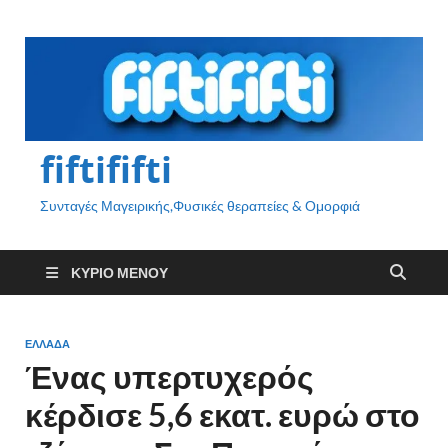
fiftififti
Συνταγές Μαγειρικής,Φυσικές θεραπείες & Ομορφιά
ΚΎΡΙΟ ΜΕΝΟΎ
ΕΛΛΑΔΑ
Ένας υπερτυχερός
κέρδισε 5,6 εκατ. ευρώ στο