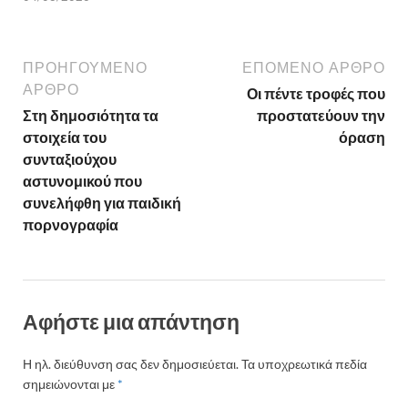
ΠΡΟΗΓΟΎΜΕΝΟ
ΕΠΌΜΕΝΟ ΆΡΘΡΟ
ΆΡΘΡΟ
Οι πέντε τροφές που
Στη δημοσιότητα τα
προστατεύουν την
στοιχεία του
όραση
συνταξιούχου
αστυνομικού που
συνελήφθη για παιδική
πορνογραφία
Αφήστε μια απάντηση
Η ηλ. διεύθυνση σας δεν δημοσιεύεται.
Τα υποχρεωτικά πεδία
σημειώνονται με
*