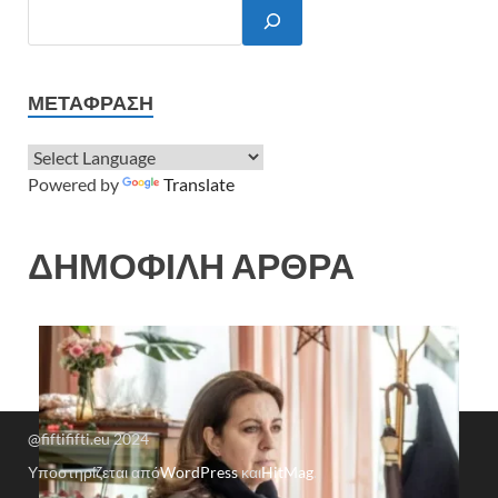
ΜΕΤΆΦΡΑΣΗ
Powered by
Translate
ΔΗΜΟΦΙΛΗ ΑΡΘΡΑ
@fiftififti.eu 2024
Υποστηρίζεται από
WordPress
και
HitMag
.