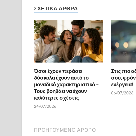
b
er
es
α
ΣΧΕΤΙΚΆ ΆΡΘΡΑ
o
t
σ
o
τε
k
ίτ
ε
Όσοι έχουν περάσει
Στις πιο α
δύσκολα έχουν αυτό το
σου, φρόντ
μοναδικό χαρακτηριστικό –
ενέργεια!
Τους βοηθάει να έχουν
06/07/2026
καλύτερες σχέσεις
24/07/2026
ΠΡΟΗΓΟΎΜΕΝΟ ΆΡΘΡΟ