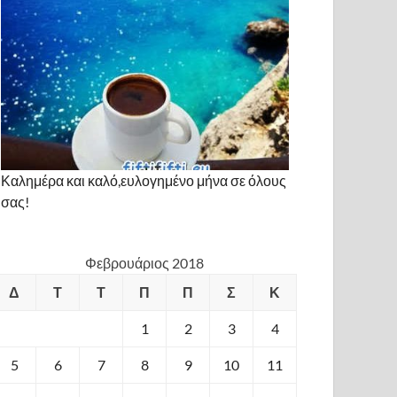
Καλημέρα και καλό,ευλογημένο μήνα σε όλους
σας!
Φεβρουάριος 2018
Δ
Τ
Τ
Π
Π
Σ
Κ
1
2
3
4
5
6
7
8
9
10
11