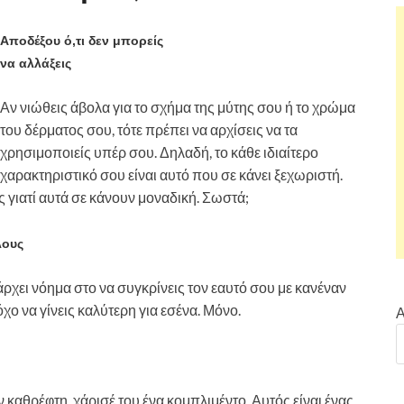
Αποδέξου ό,τι δεν μπορείς
να αλλάξεις
Αν νιώθεις άβολα για το σχήμα της μύτης σου ή το χρώμα
του δέρματος σου, τότε πρέπει να αρχίσεις να τα
χρησιμοποιείς υπέρ σου. Δηλαδή, το κάθε ιδιαίτερο
χαρακτηριστικό σου είναι αυτό που σε κάνει ξεχωριστή.
ς γιατί αυτά σε κάνουν μοναδική. Σωστά;
λους
ρχει νόημα στο να συγκρίνεις τον εαυτό σου με κανέναν
όχο να γίνεις καλύτερη για εσένα. Μόνο.
Α
 καθρέφτη, χάρισέ του ένα κομπλιμέντο. Αυτός είναι ένας