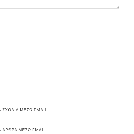
 ΣΧΌΛΙΑ ΜΈΣΩ EMAIL.
Α ΆΡΘΡΑ ΜΈΣΩ EMAIL.