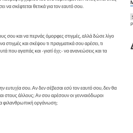
ι να σκέφτεται θετικά για τον εαυτό σου.
P
ους σου και να περνάς όμορφες στιγμές, αλλά δώσε λίγο
α στιγμές και σκέψου τι πραγματικά σου αρέσει, τι
αυτά που αγαπάς και -γιατί όχι;- να ανανεώσεις και τα
 ευτυχία σου. Αν δεν σέβεσαι εσύ τον εαυτό σου, δεν θα
σαι στους άλλους; Αν σου αρέσουν οι γενναιόδωροι
 μία φιλανθρωπική οργάνωση;