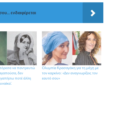
σου... ενδιαφέρεται
πόρεσα να παντρευτώ
Ολυμπία Κρασαγάκη για τη μάχη με
 αγαπούσα, δεν
τον καρκίνο: «Δεν αναγνωρίζεις τον
 αγαπήσω ποτέ άλλη
εαυτό σου»
υναίκα’.