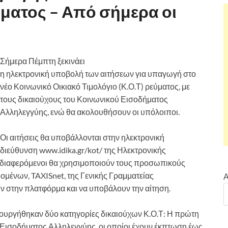
ύματος – Από σήμερα οι
Σήμερα Πέμπτη ξεκινάει
η ηλεκτρονική υποβολή των αιτήσεων για υπαγωγή στο
νέο Κοινωνικό Οικιακό Τιμολόγιο (Κ.Ο.Τ) ρεύματος, με
τους δικαιούχους του Κοινωνικού Εισοδήματος
Αλληλεγγύης, ενώ θα ακολουθήσουν οι υπόλοιποι.
Οι αιτήσεις θα υποβάλλονται στην ηλεκτρονική
διεύθυνση www.idika.gr/kot/ της Ηλεκτρονικής
νδιαφερόμενοι θα χρησιμοποιούν τους προσωπικούς
μένων, TAXISnet, της Γενικής Γραμματείας
Α
 στην πλατφόρμα και να υποβάλουν την αίτηση.
ουργήθηκαν δύο κατηγορίες δικαιούχων Κ.Ο.Τ: Η πρώτη
 Εισοδήματος Αλληλεγγύης, οι οποίοι έχουν έκπτωση έως