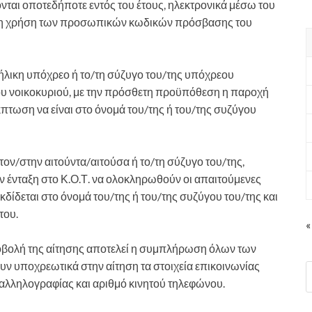
λονται οποτεδήποτε εντός του έτους, ηλεκτρονικά μέσω του
 τη χρήση των προσωπικών κωδικών πρόσβασης του
νήλικη υπόχρεο ή το/τη σύζυγο του/της υπόχρεου
υ νοικοκυριού, με την πρόσθετη προϋπόθεση η παροχή
 έκπτωση να είναι στο όνομά του/της ή του/της συζύγου
τον/στην αιτούντα/αιτούσα ή το/τη σύζυγο του/της,
ην ένταξη στο Κ.Ο.Τ. να ολοκληρωθούν οι απαιτούμενες
κδίδεται στο όνομά του/της ή του/της συζύγου του/της και
του.
«
ποβολή της αίτησης αποτελεί η συμπλήρωση όλων των
ν υποχρεωτικά στην αίτηση τα στοιχεία επικοινωνίας
 αλληλογραφίας και αριθμό κινητού τηλεφώνου.