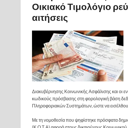
Οικιακό Τιμολόγιο ρε
αιτήσεις
Διακυβέρνησης Κοινωνικής Ασφάλισης και οι ε
κωδικούς πρόσβασης στη φορολογική βάση δεδο
Πληροφοριακών Συστημάτων, ώστε να εισέλθουν
Με τη νομοθεσία που ψηφίστηκε πρόσφατα δημι
(Κ.Ο.Τ Α) αφορά στους δικαιούχους Κοινωνικού