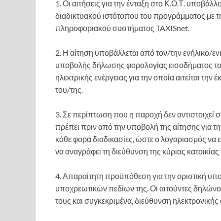
1. Οι αιτήσεις για την ένταξη στο Κ.Ο.Τ. υποβάλ
διαδικτυακού ιστότοπου του προγράμματος με
πληροφοριακού συστήματος TAXISnet.
2. Η αίτηση υποβάλλεται από τον/την ενήλικο/ε
υποβολής δήλωσης φορολογίας εισοδήματος το
ηλεκτρικής ενέργειας για την οποία αιτείται την
του/της.
3. Σε περίπτωση που η παροχή δεν αντιστοιχεί σ
πρέπει πριν από την υποβολή της αίτησης για τ
κάθε φορά διαδικασίες, ώστε ο λογαριασμός να ε
να αναγράφει τη διεύθυνση της κύριας κατοικίας 
4. Απαραίτητη προϋπόθεση για την οριστική υ
υποχρεωτικών πεδίων της. Οι αιτούντες δηλώνου
τους και συγκεκριμένα, διεύθυνση ηλεκτρονικής