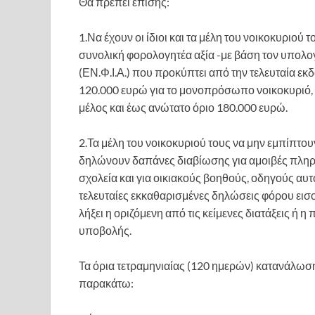
Θα πρέπει επίσης:
1.Να έχουν οι ίδιοι και τα μέλη του νοικοκυριού 
συνολική φορολογητέα αξία -με βάση τον υπολο
(ΕΝ.Φ.Ι.Α.) που προκύπτει από την τελευταία 
120.000 ευρώ για το μονοπρόσωπο νοικοκυριό,
μέλος και έως ανώτατο όριο 180.000 ευρώ.
2.Τα μέλη του νοικοκυριού τους να μην εμπίπτουν
δηλώνουν δαπάνες διαβίωσης για αμοιβές πληρ
σχολεία και για οικιακούς βοηθούς, οδηγούς αυ
τελευταίες εκκαθαρισμένες δηλώσεις φόρου εισο
λήξει η οριζόμενη από τις κείμενες διατάξεις ή
υποβολής.
Τα όρια τετραμηνιαίας (120 ημερών) κατανάλωσης 
παρακάτω: