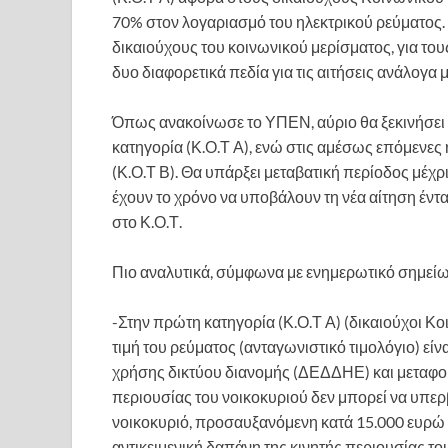
70% στον λογαριασμό του ηλεκτρικού ρεύματος. 
δικαιούχους του κοινωνικού μερίσματος, για το
δυο διαφορετικά πεδία για τις αιτήσεις ανάλογα μ
Όπως ανακοίνωσε το ΥΠΕΝ, αύριο θα ξεκινήσει 
κατηγορία (Κ.Ο.Τ Α), ενώ στις αμέσως επόμενες η
(Κ.Ο.Τ Β). Θα υπάρξει μεταβατική περίοδος μέχρι
έχουν το χρόνο να υποβάλουν τη νέα αίτηση ένταξ
στο Κ.Ο.Τ.
Πιο αναλυτικά, σύμφωνα με ενημερωτικό σημείω
-Στην πρώτη κατηγορία (Κ.Ο.Τ Α) (δικαιούχοι 
τιμή του ρεύματος (ανταγωνιστικό τιμολόγιο) 
χρήσης δικτύου διανομής (ΔΕΔΔΗΕ) και μεταφορ
περιουσίας του νοικοκυριού δεν μπορεί να υπε
νοικοκυριό, προσαυξανόμενη κατά 15.000 ευρώ 
αντικειμενική δαπάνη της κινητής περιουσίας του