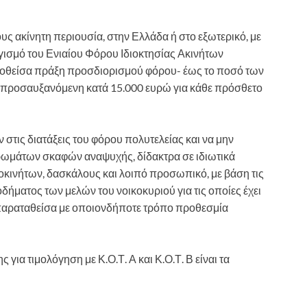
τους ακίνητη περιουσία, στην Ελλάδα ή στο εξωτερικό, με
γισμό του Ενιαίου Φόρου Ιδιοκτησίας Ακινήτων
εκδοθείσα πράξη προσδιορισμού φόρου- έως το ποσό των
 προσαυξανόμενη κατά 15.000 ευρώ για κάθε πρόσθετο
 στις διατάξεις του φόρου πολυτελείας και να μην
ωμάτων σκαφών αναψυχής, δίδακτρα σε ιδιωτικά
τοκινήτων, δασκάλους και λοιπό προσωπικό, με βάση τις
δήματος των μελών του νοικοκυριού για τις οποίες έχει
 η παραταθείσα με οποιονδήποτε τρόπο προθεσμία
για τιμολόγηση με Κ.Ο.Τ. Α και Κ.Ο.Τ. Β είναι τα