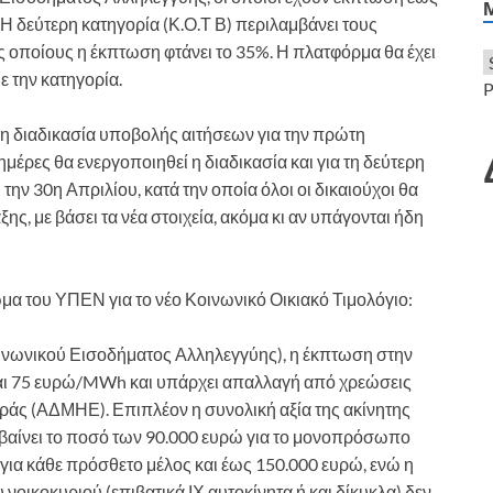
Η δεύτερη κατηγορία (Κ.Ο.Τ Β) περιλαμβάνει τους
υς οποίους η έκπτωση φτάνει το 35%. Η πλατφόρμα θα έχει
ε την κατηγορία.
P
η διαδικασία υποβολής αιτήσεων για την πρώτη
μέρες θα ενεργοποιηθεί η διαδικασία και για τη δεύτερη
 την 30η Απριλίου, κατά την οποία όλοι οι δικαιούχοι θα
ης, με βάσει τα νέα στοιχεία, ακόμα κι αν υπάγονται ήδη
μα του ΥΠΕΝ για το νέο Κοινωνικό Οικιακό Τιμολόγιο:
Κοινωνικού Εισοδήματος Αλληλεγγύης), η έκπτωση στην
είναι 75 ευρώ/MWh και υπάρχει απαλλαγή από χρεώσεις
άς (ΑΔΜΗΕ). Επιπλέον η συνολική αξία της ακίνητης
ρβαίνει το ποσό των 90.000 ευρώ για το μονοπρόσωπο
για κάθε πρόσθετο μέλος και έως 150.000 ευρώ, ενώ η
 νοικοκυριού (επιβατικά ΙΧ αυτοκίνητα ή και δίκυκλα) δεν