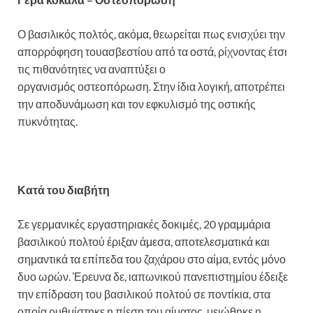
Ο βασιλικός πολτός, ακόμα, θεωρείται πως ενισχύει την
απορρόφηση τουασβεστίου από τα οστά, ρίχνοντας έτσι
τις πιθανότητες να αναπτύξει ο
οργανισμός οστεοπόρωση. Στην ίδια λογική, αποτρέπει
την αποδυνάμωση και τον εφκυλισμό της οστικής
πυκνότητας.
Κατά του διαβήτη
Σε γερμανικές εργαστηριακές δοκιμές, 20 γραμμάρια
βασιλικού πολτού έριξαν άμεσα, αποτελεσματικά και
σημαντικά τα επίπεδα του ζαχάρου στο αίμα, εντός μόνο
δυο ωρών. Έρευνα δε, ιαπωνικού πανεπιστημίου έδειξε
την επίδραση του βασιλικού πολτού σε ποντίκια, στα
οποία ρυθμίστηκε η πίεση του αίματος, μειώθηκε η