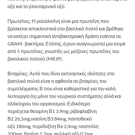
οξύ και το γλουταμινικό οξύ.
Πρωτεΐνες: Η ροϋαλισίνη είναι μια πρωτεΐνη που
βρίσκεται αποκλειστικά στο βασιλικό πολτό και βρέθηκε
να κατέχει σημαντική αντιβακτηριακή δράση ενάντια σε
GRAM- βακτήρια. Επίσης, έχουν αναγνωριστεί μια σειρά
από 5 πρωτεΐνες, γνωστές ως μείζονες πρωτεΐνες του
βασιλικού πολτού (MRJP).
Βιταμίνες: Αυτό που δίνει εκπληκτικές ιδιότητες στο
βασιλικό πολτό είναι η αφθονία σε βιταμίνες του
συμπλέγματος Β που είναι καθοριστικό για την καλή
λειτουργία όχι μόνο του νευρικού συστήματος αλλά και
ολόκληρου του οργανισμού. Ειδικότερα
περιέχεται θειαμίνη Β1 3.9mg, ριβοφλαβίνη
Β2 26,5mg,νιασίνη Β3 84mg, παντοθεικό
οξύ 186mg, πυριδοξίνη Β6 2,4mg, ινοσιτόλη
100mg, βιοτίνη 1,7mg, φυλλικό οξύ 0,2mg.