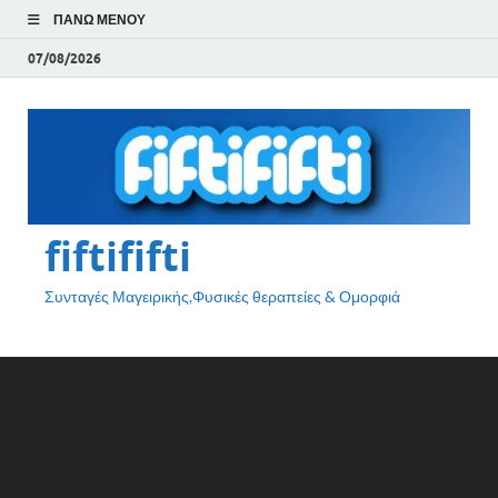
ΠΆΝΩ ΜΕΝΟΎ
07/08/2026
fiftififti
Συνταγές Μαγειρικής,Φυσικές θεραπείες & Ομορφιά