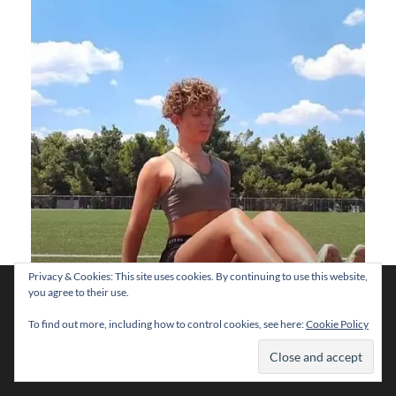
Privacy & Cookies: This site uses cookies. By continuing to use this website,
Χρησιμοποιούμε cookies για να σας προσφέρουμε τη
you agree to their use.
Απώλεια βάρους: Πέντε top tips για να μην αποτύχει η
βέλτιστη εμπειρία πλοήγησης στον ιστότοπό μας.
προσπάθεια
Μπορείτε να μάθετε ποια cookies χρησιμοποιούμε ή να τα
To find out more, including how to control cookies, see here:
Cookie Policy
απενεργοποιήσετε στις
ρυθμίσεις
.
Αποδοχή