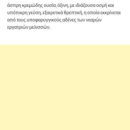
άσπρη κρεμώδης ουσία, όξινη, με ιδιάζουσα οσμή και
υπόπικρη γεύση, εξαιρετικά θρεπτική, η οποία εκκρίνεται
από τους υποφαρυγγικούς αδένες των νεαρών
εργατριών μελισσών.
Βασιλικός πολτός: «Βόμβα»
πολύτιμων συστατικών, ελιξίριο υγείας και νεότητας