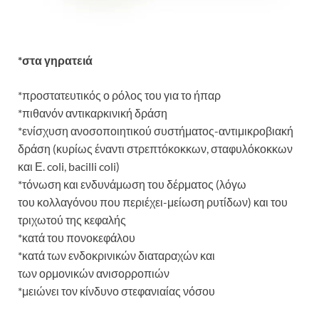
*στα γηρατειά
*προστατευτικός ο ρόλος του για το ήπαρ
*πιθανόν αντικαρκινική δράση
*ενίσχυση ανοσοποιητικού συστήματος-αντιμικροβιακή
δράση (κυρίως έναντι στρεπτόκοκκων, σταφυλόκοκκων
και Ε. coli, bacilli coli)
*τόνωση και ενδυνάμωση του δέρματος (λόγω
του κολλαγόνου που περιέχει-μείωση ρυτίδων) και του
τριχωτού της κεφαλής
*κατά του πονοκεφάλου
*κατά των ενδοκρινικών διαταραχών και
των ορμονικών ανισορροπιών
*μειώνει τον κίνδυνο στεφανιαίας νόσου