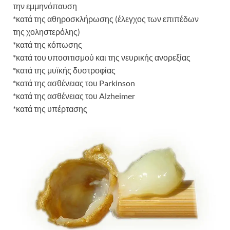
την εμμηνόπαυση
*κατά της αθηροσκλήρωσης (έλεγχος των επιπέδων
της χοληστερόλης)
*κατά της κόπωσης
*κατά του υποσιτισμού και της νευρικής ανορεξίας
*κατά της μυϊκής δυστροφίας
*κατά της ασθένειας του Parkinson
*κατά της ασθένειας του Alzheimer
*κατά της υπέρτασης