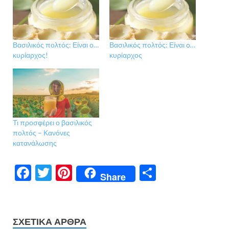
Βασιλικός πολτός: Είναι ο…
Βασιλικός πολτός: Είναι ο…
κυρίαρχος!
κυρίαρχος
Τι προσφέρει ο βασιλικός
πολτός – Κανόνες
κατανάλωσης
F
T
Pi
Μ
Share
ac
w
nt
οι
e
itt
er
ρ
b
er
es
α
ΣΧΕΤΙΚΆ ΆΡΘΡΑ