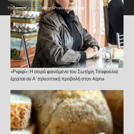
Υποστηρίζεται από
WordPress
και
HitMag
.
«Ριφιφί»: Η σειρά φαινόμενο του Σωτήρη Τσαφούλια
έρχεται σε Α’ τηλεοπτική προβολή στον Alpha