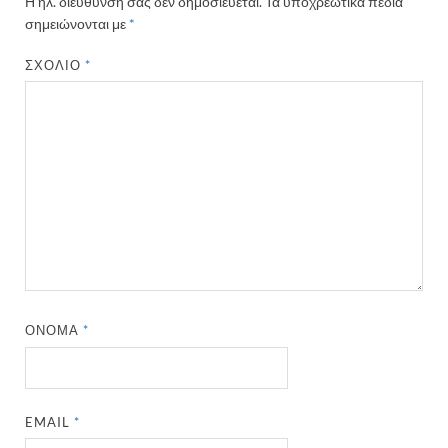
Η ηλ. διεύθυνση σας δεν δημοσιεύεται.
Τα υποχρεωτικά πεδία
σημειώνονται με
*
ΣΧΌΛΙΟ
*
ΌΝΟΜΑ
*
EMAIL
*