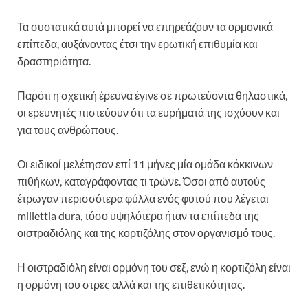
Τα συστατικά αυτά μπορεί να επηρεάζουν τα ορμονικά
επίπεδα, αυξάνοντας έτσι την ερωτική επιθυμία και
δραστηριότητα.
Παρότι η σχετική έρευνα έγινε σε πρωτεύοντα θηλαστικά,
οι ερευνητές πιστεύουν ότι τα ευρήματά της ισχύουν και
για τους ανθρώπους.
Οι ειδικοί μελέτησαν επί 11 μήνες μία ομάδα κόκκινων
πιθήκων, καταγράφοντας τι τρώνε. Όσοι από αυτούς
έτρωγαν περισσότερα φύλλα ενός φυτού που λέγεται
millettia dura, τόσο υψηλότερα ήταν τα επίπεδα της
οιστραδιόλης και της κορτιζόλης στον οργανισμό τους.
Η οιστραδιόλη είναι ορμόνη του σεξ, ενώ η κορτιζόλη είναι
η ορμόνη του στρες αλλά και της επιθετικότητας.