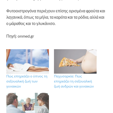
Φυτοοιστρογόνα περιέχουν επίσης ορισμένα φρούτα και
λαχανικά, όπως τα μήλα, τα καρότα και τα ρόδια, αλλά και
ο μάραθος και το γλυκάνισο.
Πηγή: onmed.gr
Πώς επηρεάζει ο ύπνος τη
Παχυσαρκία: Πώς
σεξουαλική ζωή των
επηρεάζει τη σεξουαλική
γυναικών
ζωή ανδρών και γυναικών