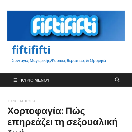
fiftififti
Συνταγές Μαγειρικής,Φυσικές θεραπείες & Ομορφιά
ΚΎΡΙΟ ΜΕΝΟΎ
ΧΩΡΊΣ ΚΑΤΗΓΟΡΊΑ
Χορτοφαγία: Πώς
επηρεάζει τη σεξουαλική