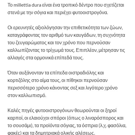
Το millettia dura είναι ένα τροπικό δέντρο που σχετίζεται
στενά με την σόγια και περιέχει φυτοοιστρογόνα.
Οι ερευνητές αξιολόγησαν την επιθετικότητα των ζώων,
καταγράφοντας τον αριθμό των καυγάδων, τη συχνότητα
του ζευγαρώματος και τον χρόνο που περνούσαν
καλλωπίζοντας το τρίχωμά τους. Επιπλέον, μέτρησαν τις
αλλαγές στα ορμονικά επίπεδά τους.
Όταν αυξάνονταν τα επίπεδα οιστραδιόλης και
κορτιζόλης στο αίμα τους, οι πίθηκοι περνούσαν
περισσότερο χρόνο κάνοντας σεξ και λιγότερο χρόνο
στον καλλωπισμό.
Καλές πηγές φυτοοιστρογόνων θεωρούνται οι ξηροί
καρποί, οι ελαιούχοι σπόροι (όπως ο λιναρόσπορος και
το σουσάμι), τα προϊόντα σόγιας, τα όσπρια (λ.χ. φασόλια,
φακές) και τα δημητριακά ολικής αλέσεως.