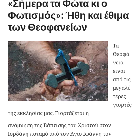
«Σήμερα τα Φώτα κι ο
Φωτισμός»: Ήθη και έθιμα
των Θεοφανείων
Τα
Θεοφά
νεια
είναι
από τις
μεγαλύ
τερες
γιορτές
της εκκλησίας μας. Γιορτάζεται η
ανάμνηση της Βάπτισης του Χριστού στον
Ιορδάνη ποταμό από τον Άγιο Ιωάννη τον