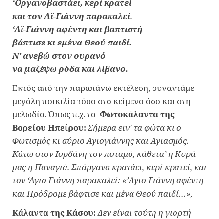
‘Οργανoβαστάει, κερί κρατεί
και τον Αϊ-Γιάννη παρακαλεί.
‘Αϊ-Γιάννη αφέντη και βαπτιστή
βάπτισε κι εμένα Θεού παιδί.
Ν’ ανεβώ στον ουρανό
να μαζέψω ρόδα και λίβανο.
Εκτός από την παραπάνω εκτέλεση, συναντάμε
μεγάλη ποικιλία τόσο στο κείμενο όσο και στη
μελωδία. Όπως π.χ. τα
Φωτοκάλαντα της
Βορείου Ηπείρου:
Σήμερα ειν’ τα φώτα κι ο
Φωτισμός κι αύριο Αγιογιάννης και Αγιασμός.
Κάτω στον Ιορδάνη τον ποταμό, κάθετα’ η Κυρά
μας η Παναγιά. Σπάργανα κρατάει, κερί κρατεί, και
τον ‘Αγιο Γιάννη παρακαλεί: «’Αγιο Γιάννη αφέντη
και Πρόδρομε βάφτισε και μένα Θεού παιδί…»,
Κάλαντα της Κάσου:
Δεν είναι τούτη η γιορτή