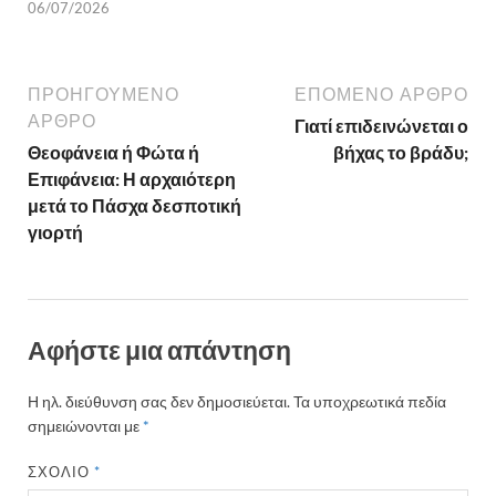
06/07/2026
ΠΡΟΗΓΟΎΜΕΝΟ
ΕΠΌΜΕΝΟ ΆΡΘΡΟ
ΆΡΘΡΟ
Γιατί επιδεινώνεται ο
Θεοφάνεια ή Φώτα ή
βήχας το βράδυ;
Επιφάνεια: Η αρχαιότερη
μετά το Πάσχα δεσποτική
γιορτή
Αφήστε μια απάντηση
Η ηλ. διεύθυνση σας δεν δημοσιεύεται.
Τα υποχρεωτικά πεδία
σημειώνονται με
*
ΣΧΌΛΙΟ
*