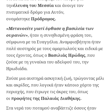
την
έλευση του Μεσσία
και άνοιγε τον
πνευματικό δρόμο για Αυτόν,
ονομάστηκε
Πρόδρομος.
«Μετανοείτε γιατί έφθασε η βασιλεία των
ουρανών»
, ήταν η συνηθισμένη φράση του,
σύμφωνα με τα Ευαγγέλια. Αναμφισβήτητα ήταν
πολύ αυστηρός με τους αμαρτωλούς και ειδικά με
τους έχοντες, όπως ο
Βασιλιάς Ηρώδης
, που
ζούσε με τη γυναίκα του αδελφού του, την
Ηρωδιάδα.
Ζούσε μια αυστηρά ασκητική ζωή, τρώγοντας μέλι
και ακρίδες, που λογικά ήταν κάποιο χόρτο της
περιοχής, που έτρωγε τις άκρες του, όπως
οι
προφήτες της Παλαιάς Διαθήκης.
Στα νερά του ποταμού αναβάπτιζε όσους ήταν