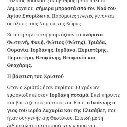
παλαιάς βασιλικής αποβάθρας ή του παλιού
Δημαρχείου,
σήμερα μπροστά από τον Ναό του
Αγίου Σπυρίδωνα
. Παρόμοιες τελετές γίνονται
σε όλους τους Νομούς της Χώρας.
Σε αυτή την εορτή γιορτάζουν
τα ονόματα
Φωτεινή, Φανή, Φώτιος (Φώτης), Τριάδα,
Ουρανία, Ιορδάνης, Ιορδάνα, Περιστέρης,
Περιστέρα, Θεοφάνης, Θεοφανία και
Θεοχάρης.
Η βάφτιση του Χριστού
Όταν ο Χριστός ήταν περίπου 30 χρόνων
εμφανίσθηκε στον
Ιορδάνη ποταμό
. Εκεί κήρυττε
και βάφτιζε τους πιστούς του θεού,
ο Ιωάννης ο
γιος του ιερέα Ζαχαρία και της Ελισάβετ,
που
ήταν συγγενής της Θεοτόκου. Επειδή με τη
διδασκαλία του ετοίμαζε τον κόσμο για