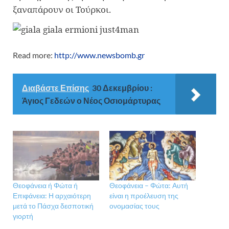
ξαναπάρουν οι Τούρκοι.
Read more:
http://www.newsbomb.gr
Διαβάστε Επίσης
30 Δεκεμβρίου :
Άγιος Γεδεών ο Νέος Οσιομάρτυρας
Θεοφάνεια ή Φώτα ή
Θεοφάνεια – Φώτα: Αυτή
Επιφάνεια: Η αρχαιότερη
είναι η προέλευση της
μετά το Πάσχα δεσποτική
ονομασίας τους
γιορτή