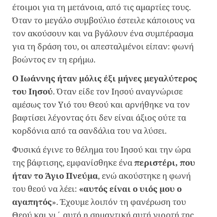
έτοιμοι για τη μετάνοια, από τις αμαρτίες τους.
Όταν το μεγάλο συμβούλιο έστειλε κάποιους να
τον ακούσουν και να βγάλουν ένα συμπέρασμα
για τη δράση του, οι απεσταλμένοι είπαν: φωνή
βοώντος εν τη ερήμω.
Ο Ιωάννης ήταν μόλις έξι μήνες μεγαλύτερος
του Ιησού
. Όταν είδε τον Ιησού αναγνώρισε
αμέσως τον Υιό του Θεού και αρνήθηκε να τον
βαφτίσει λέγοντας ότι δεν είναι άξιος ούτε τα
κορδόνια από τα σανδάλια του να λύσει.
Φυσικά έγινε το θέλημα του Ιησού και την ώρα
της βάφτισης, εμφανίσθηκε ένα
περιστέρι, που
ήταν το Άγιο Πνεύμα
, ενώ ακούστηκε η φωνή
του θεού να λέει:
«αυτός είναι ο υιός μου ο
αγαπητός
». Έχουμε λοιπόν τη φανέρωση του
Θεού και γι΄ αυτό η σημαντική αυτή γιορτή της