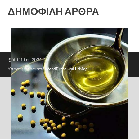
ΔΗΜΟΦΙΛΗ ΑΡΘΡΑ
@fiftififti.eu 2024
Υποστηρίζεται από
WordPress
και
HitMag
.