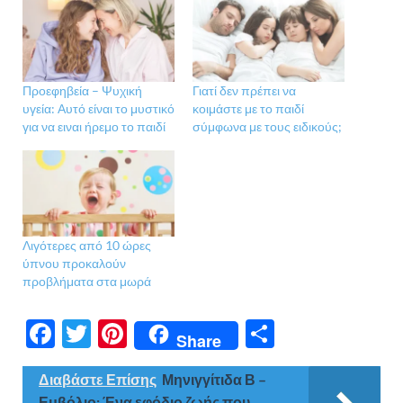
Προεφηβεία – Ψυχική
Γιατί δεν πρέπει να
υγεία: Αυτό είναι το μυστικό
κοιμάστε με το παιδί
για να ειναι ήρεμο το παιδί
σύμφωνα με τους ειδικούς;
Λιγότερες από 10 ώρες
ύπνου προκαλούν
προβλήματα στα μωρά
F
T
Pi
Μ
Share
ac
w
nt
οι
Διαβάστε Επίσης
Μηνιγγίτιδα Β –
e
itt
er
ρ
Εμβόλιο: Ένα εφόδιο ζωής που