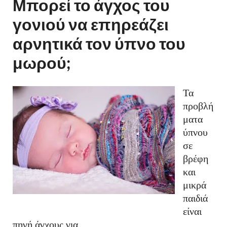
Μπορεί το άγχος του
γονιού να επηρεάζει
αρνητικά τον ύπνο του
μωρού;
Τα
προβλή
ματα
ύπνου
σε
βρέφη
και
μικρά
παιδιά
είναι
πηγή άγχους για