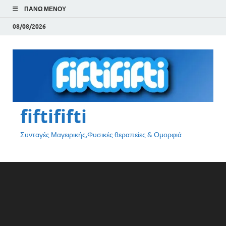
ΠΆΝΩ ΜΕΝΟΎ
08/08/2026
fiftififti
Συνταγές Μαγειρικής,Φυσικές θεραπείες & Ομορφιά