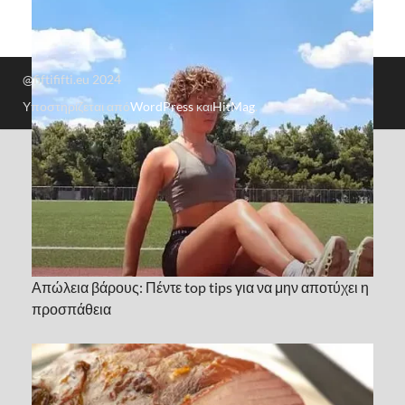
@fiftififti.eu 2024
Υποστηρίζεται από
WordPress
και
HitMag
.
Απώλεια βάρους: Πέντε top tips για να μην αποτύχει η
προσπάθεια