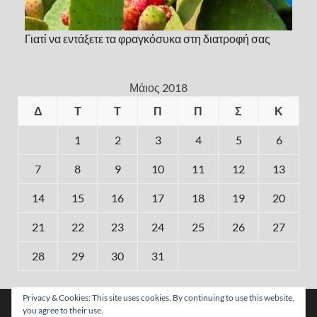
Γιατί να εντάξετε τα φραγκόσυκα στη διατροφή σας
Μάιος 2018
Δ
Τ
Τ
Π
Π
Σ
Κ
1
2
3
4
5
6
7
8
9
10
11
12
13
14
15
16
17
18
19
20
21
22
23
24
25
26
27
28
29
30
31
« Απρ
Ιούν »
Privacy & Cookies: This site uses cookies. By continuing to use this website,
Χρησιμοποιούμε cookies για να σας προσφέρουμε τη
you agree to their use.