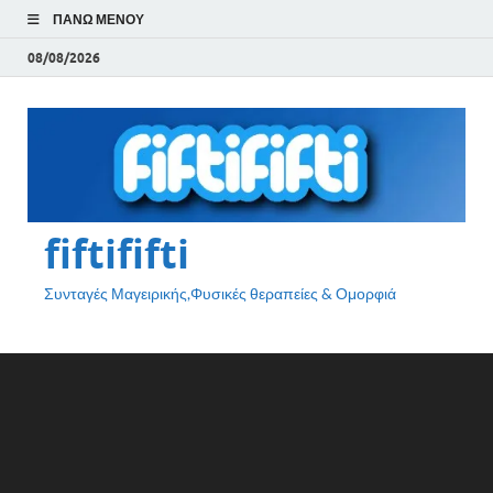
ΠΆΝΩ ΜΕΝΟΎ
08/08/2026
fiftififti
Συνταγές Μαγειρικής,Φυσικές θεραπείες & Ομορφιά