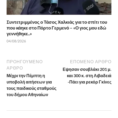
Συντετριμμένος ο Τάσος Χαλκιάς για το σπίτι του
που κάηκε στο Πόρτο Γερμενό – «Ο γιος μου εδώ
γεννήθηκε..»
04/08/2026
ΠΡΟΗΓΟΎΜΕΝΟ
ΕΠΌΜΕΝΟ ΆΡΘΡΟ
ΆΡΘΡΟ
Εψησαν σουβλάκι 201 μ.
Μέχρι την Πέμπτη η
και 300 κ. στη Λιβαδειά
υποβολή αιτήσεων για
-Πάει για ρεκόρ Γκίνες
τους παιδικούς σταθμούς
του δήμου Αθηναίων