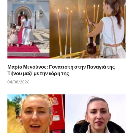
k
ίτ
ε
Μαρία Μενούνος: Γονατιστή στην Παναγιά της
Τήνου μαζί με την κόρη της
04/08/2026