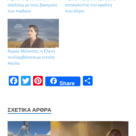
αλαλούμ με τους βιασμούς
αποκαλύπτει τον εφιάλτη
των παιδιών
που έζησε
Άγριες Μέλισσες, η Ελένη
συλλαμβάνεται με εντολή
Ακύλα
F
T
Pi
Μ
Share
ac
w
nt
οι
e
itt
er
ρ
b
er
es
α
ΣΧΕΤΙΚΆ ΆΡΘΡΑ
o
t
σ
o
τε