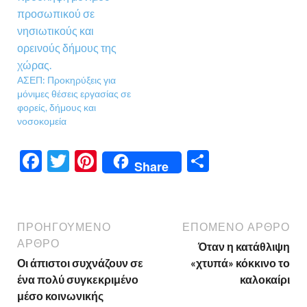
ΑΣΕΠ: Προκηρύξεις για
μόνιμες θέσεις εργασίας σε
φορείς, δήμους και
νοσοκομεία
F
T
Pi
Μ
Share
ac
w
nt
οι
e
itt
er
ρ
b
er
es
α
ΠΡΟΗΓΟΎΜΕΝΟ
ΕΠΌΜΕΝΟ ΆΡΘΡΟ
o
t
σ
ΆΡΘΡΟ
Όταν η κατάθλιψη
Οι άπιστοι συχνάζουν σε
«χτυπά» κόκκινο το
o
τε
ένα πολύ συγκεκριμένο
καλοκαίρι
k
ίτ
μέσο κοινωνικής