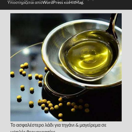
Υποστηρίζεται από
WordPress
και
HitMag
.
Το ασφαλέστερο λάδι για τηγάνι & μαγείρεμα σε
υψηλές θερμοκρασίες