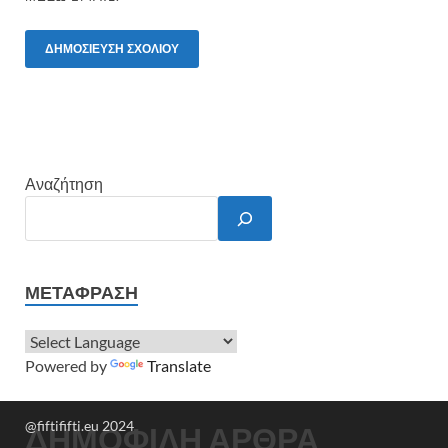
Αναζήτηση
ΜΕΤΆΦΡΑΣΗ
Powered by
Translate
@fiftififti.eu 2024
ΔΗΜΟΦΙΛΗ ΑΡΘΡΑ