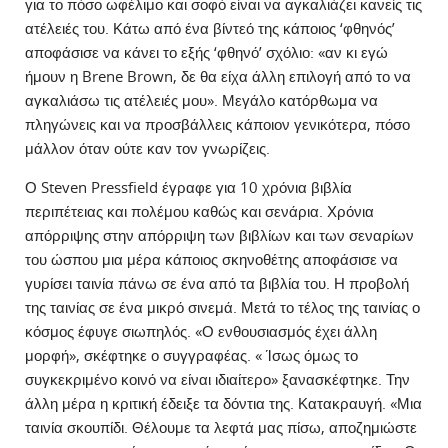
για το πόσο ωφέλιμο και σοφό είναι να αγκαλιάζει κανείς τις
ατέλειές του. Κάτω από ένα βίντεό της κάποιος ‘φθηνός’
αποφάσισε να κάνει το εξής ‘φθηνό’ σχόλιο: «αν κι εγώ
ήμουν η Brene Brown, δε θα είχα άλλη επιλογή από το να
αγκαλιάσω τις ατέλειές μου». Μεγάλο κατόρθωμα να
πληγώνεις και να προσβάλλεις κάποιον γενικότερα, πόσο
μάλλον όταν ούτε καν τον γνωρίζεις.
Ο Steven Pressfield έγραφε για 10 χρόνια βιβλία
περιπέτειας και πολέμου καθώς και σενάρια. Χρόνια
απόρριψης στην απόρριψη των βιβλίων και των σεναρίων
του ώσπου μια μέρα κάποιος σκηνοθέτης αποφάσισε να
γυρίσει ταινία πάνω σε ένα από τα βιβλία του. Η προβολή
της ταινίας σε ένα μικρό σινεμά. Μετά το τέλος της ταινίας ο
κόσμος έφυγε σιωπηλός. «Ο ενθουσιασμός έχει άλλη
μορφή», σκέφτηκε ο συγγραφέας. « Ίσως όμως το
συγκεκριμένο κοινό να είναι ιδιαίτερο» ξανασκέφτηκε. Την
άλλη μέρα η κριτική έδειξε τα δόντια της. Κατακραυγή. «Μια
ταινία σκουπίδι. Θέλουμε τα λεφτά μας πίσω, αποζημιώστε