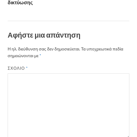
ε
δικτύωσης
Αφήστε μια απάντηση
Η ηλ. διεύθυνση σας δεν δημοσιεύεται.
Τα υποχρεωτικά πεδία
σημειώνονται με
*
ΣΧΌΛΙΟ
*