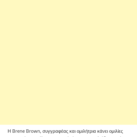
Η Brene Brown, συγγραφέας και ομιλήτρια κάνει ομιλίες