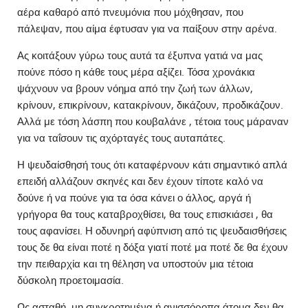
αέρα καθαρό από πνευμόνια που μόχθησαν, που
πάλεψαν, που αίμα έφτυσαν για να παίξουν στην αρένα.
Ας κοιτάξουν γύρω τους αυτά τα έξυπνα γατιά να μας
πούνε πόσο η κάθε τους μέρα αξίζει. Τόσα χρονάκια
ψάχνουν να βρουν νόημα από την ζωή των άλλων,
κρίνουν, επικρίνουν, κατακρίνουν, δικάζουν, προδικάζουν.
Αλλά με τόση λάσπη που κουβαλάνε , τέτοια τους μάραναν
για να ταΐσουν τις αχόρταγές τους αυταπάτες.
Η ψευδαίσθησή τους ότι καταφέρνουν κάτι σημαντικό απλά
επειδή αλλάζουν σκηνές και δεν έχουν τίποτε καλό να
δούνε ή να πούνε για τα όσα κάνει ο άλλος, αργά ή
γρήγορα θα τους καταβροχθίσει, θα τους επισκιάσει , θα
τους αφανίσει. Η οδυνηρή αφύπνιση από τις ψευδαισθήσεις
τους δε θα είναι ποτέ η δόξα γιατί ποτέ μα ποτέ δε θα έχουν
την πειθαρχία και τη θέληση να υποστούν μια τέτοια
δύσκολη προετοιμασία.
Ως ασταθή, μη συγκροτημένα ή ανισσόροπα άτομα δεν θα