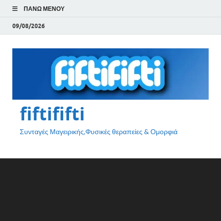
ΠΆΝΩ ΜΕΝΟΎ
09/08/2026
fiftififti
Συνταγές Μαγειρικής,Φυσικές θεραπείες & Ομορφιά