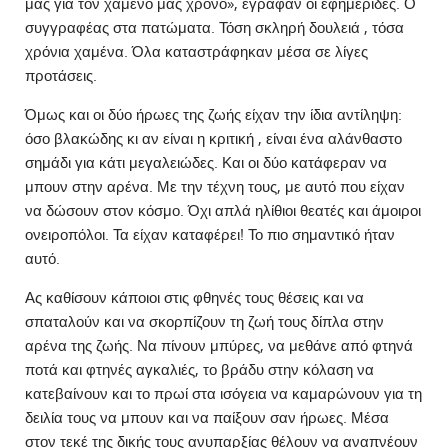
μας για τον χαμένο μας χρόνο», έγραφαν οι εφημερίδες. Ο
συγγραφέας στα πατώματα. Τόση σκληρή δουλειά , τόσα
χρόνια χαμένα. Όλα καταστράφηκαν μέσα σε λίγες
προτάσεις.
Όμως και οι δύο ήρωες της ζωής είχαν την ίδια αντίληψη:
όσο βλακώδης κι αν είναι η κριτική , είναι ένα αλάνθαστο
σημάδι για κάτι μεγαλειώδες. Και οι δύο κατάφεραν να
μπουν στην αρένα. Με την τέχνη τους, με αυτό που είχαν
να δώσουν στον κόσμο. Όχι απλά ηλίθιοι θεατές και άμοιροι
ονειροπόλοι. Τα είχαν καταφέρει! Το πιο σημαντικό ήταν
αυτό.
Ας καθίσουν κάποιοι στις φθηνές τους θέσεις και να
σπαταλούν και να σκορπίζουν τη ζωή τους δίπλα στην
αρένα της ζωής. Να πίνουν μπύρες, να μεθάνε από φτηνά
ποτά και φτηνές αγκαλιές, το βράδυ στην κόλαση να
κατεβαίνουν και το πρωί στα ισόγεια να καμαρώνουν για τη
δειλία τους να μπουν και να παίξουν σαν ήρωες. Μέσα
στον τεκέ της δικής τους ανυπαρξίας θέλουν να αναπνέουν