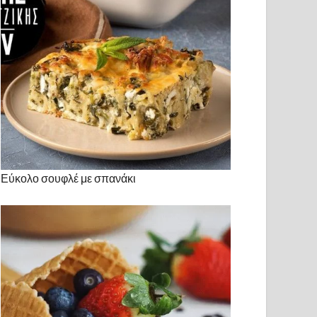
Εύκολο σουφλέ με σπανάκι