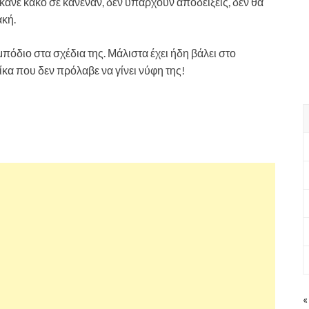
 έκανε κακό σε κανέναν, δεν υπάρχουν αποδείξεις, δεν θα
ακή.
όδιο στα σχέδια της. Μάλιστα έχει ήδη βάλει στο
ίκα που δεν πρόλαβε να γίνει νύφη της!
«