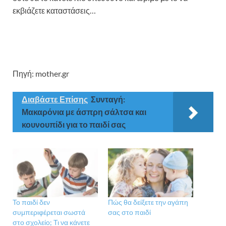
εκβιάζετε καταστάσεις…
Πηγή: mother.gr
Διαβάστε Επίσης
Συνταγή:
Μακαρόνια με άσπρη σάλτσα και
κουνουπίδι για το παιδί σας
Το παιδί δεν
Πώς θα δείξετε την αγάπη
συμπεριφέρεται σωστά
σας στο παιδί
στο σχολείο; Τι να κάνετε