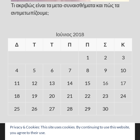
Τι ακριβώς είναι τα μετα-συναισθήματα και πώς τα
αντιμετωπίζουμε;
Ιούνιος 2018
Δ
Τ
Τ
Π
Π
Σ
Κ
1
2
3
4
5
6
7
8
9
10
11
12
13
14
15
16
17
18
19
20
21
22
23
24
25
26
27
28
29
30
« Μάι
Ιούλ »
Privacy & Cookies: This site uses cookies. By continuing to use this website,
Χρησιμοποιούμε cookies για να σας προσφέρουμε τη
you agree to their use.
βέλτιστη εμπειρία πλοήγησης στον ιστότοπό μας.