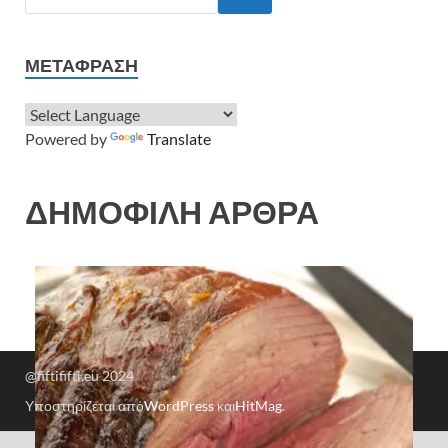
ΜΕΤΆΦΡΑΣΗ
Powered by
Translate
ΔΗΜΟΦΙΛΗ ΑΡΘΡΑ
@fiftififti.eu 2024
Υποστηρίζεται από
WordPress
και
HitMag
.