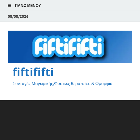
ΠΆΝΩ ΜΕΝΟΎ
08/08/2026
fiftififti
Συνταγές Μαγειρικής,Φυσικές θεραπείες & Ομορφιά