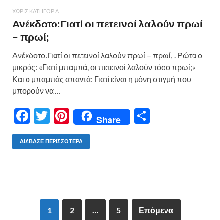
ΧΩΡΊΣ ΚΑΤΗΓΟΡΊΑ
Ανέκδοτο:Γιατί οι πετεινοί λαλούν πρωί
– πρωί;
Ανέκδοτο:Γιατί οι πετεινοί λαλούν πρωί – πρωί; . Ρώτα ο
μικρός: «Γιατί μπαμπά, οι πετεινοί λαλούν τόσο πρωί;»
Και ο μπαμπάς απαντά: Γιατί είναι η μόνη στιγμή που
μπορούν να …
F
T
Pi
Μ
Share
ac
w
nt
οι
e
itt
er
ρ
ΔΙΆΒΑΣΕ ΠΕΡΙΣΣΌΤΕΡΑ
b
er
es
α
o
t
σ
o
τε
k
ίτ
1
2
…
5
Επόμενα