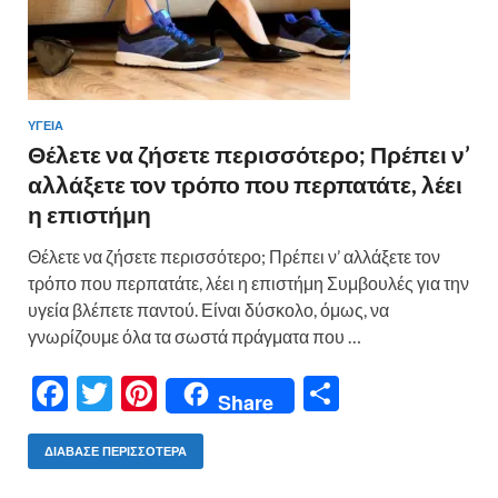
ΥΓΕΙΑ
Θέλετε να ζήσετε περισσότερο; Πρέπει ν’
αλλάξετε τον τρόπο που περπατάτε, λέει
η επιστήμη
Θέλετε να ζήσετε περισσότερο; Πρέπει ν’ αλλάξετε τον
τρόπο που περπατάτε, λέει η επιστήμη Συμβουλές για την
υγεία βλέπετε παντού. Είναι δύσκολο, όμως, να
γνωρίζουμε όλα τα σωστά πράγματα που …
F
T
Pi
Μ
Share
ac
w
nt
οι
e
itt
er
ρ
ΔΙΆΒΑΣΕ ΠΕΡΙΣΣΌΤΕΡΑ