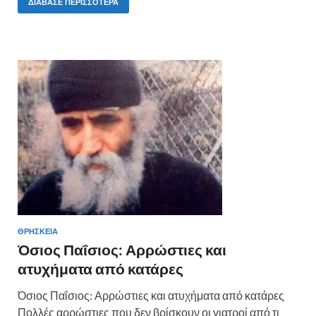
e
itt
er
ρ
ΔΙΆΒΑΣΕ ΠΕΡΙΣΣΌΤΕΡΑ
b
er
es
α
o
t
σ
o
τε
k
ίτ
ε
ΘΡΗΣΚΕΙΑ
Όσιος Παΐσιος: Αρρώστιες και
ατυχήματα από κατάρες
Όσιος Παΐσιος: Αρρώστιες και ατυχήματα από κατάρες
Πολλές αρρώστιες που δεν βρίσκουν οι γιατροί από τι