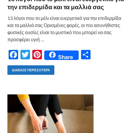
την επιδερμίδα και τα μαλλιά σας
13 λόγοι που το μέλι είναι ευεργετικό για την επιδερμίδα
και τα μαλλιά σας Ορισμένες φορές, οι πιο ασυνήθιστες
φυσικές ουσίες είναι το μυστικό που μπορεί να σας
προσφέρει υγιή …
F
T
Pi
Μ
Share
ac
w
nt
οι
e
itt
er
ρ
ΔΙΆΒΑΣΕ ΠΕΡΙΣΣΌΤΕΡΑ
b
er
es
α
o
t
σ
o
τε
k
ίτ
ε