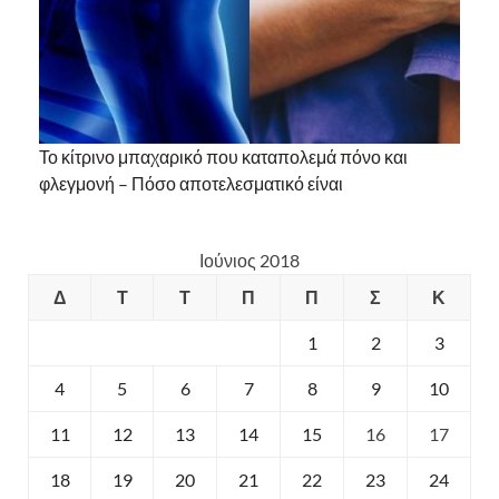
Το κίτρινο μπαχαρικό που καταπολεμά πόνο και
φλεγμονή – Πόσο αποτελεσματικό είναι
Ιούνιος 2018
Δ
Τ
Τ
Π
Π
Σ
Κ
1
2
3
4
5
6
7
8
9
10
11
12
13
14
15
16
17
18
19
20
21
22
23
24