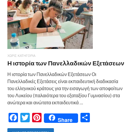
k
ίτ
ε
ΧΩΡΊΣ ΚΑΤΗΓΟΡΊΑ
Η ιστορία των Πανελλαδικών Εξετάσεων
Η ιστορία των Πανελλαδικών Εξετάσεων Οι
Πανελλαδικές Εξετάσεις είναι εκπαιδευτική διαδικασία
του ελληνικού κράτους για την εισαγωγή των αποφοίτων
του Λυκείου (παλαιότερα του εξαταξίου Γυμνασίου) στα
ανώτερα και ανώτατα εκπαιδευτικά …
F
T
Pi
Μ
Share
ac
w
nt
οι