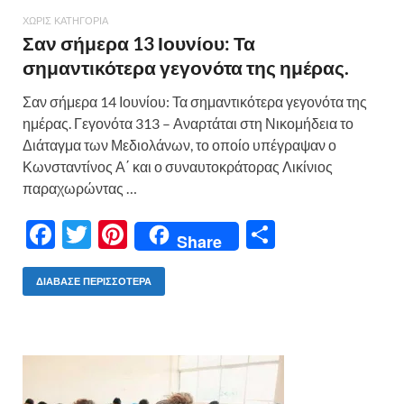
ΧΩΡΊΣ ΚΑΤΗΓΟΡΊΑ
Σαν σήμερα 13 Ιουνίου: Τα
σημαντικότερα γεγονότα της ημέρας.
Σαν σήμερα 14 Ιουνίου: Τα σημαντικότερα γεγονότα της
ημέρας. Γεγονότα 313 – Αναρτάται στη Νικομήδεια το
Διάταγμα των Μεδιολάνων, το οποίο υπέγραψαν ο
Κωνσταντίνος Α΄ και ο συναυτοκράτορας Λικίνιος
παραχωρώντας …
F
T
Pi
Μ
Share
ac
w
nt
οι
e
itt
er
ρ
ΔΙΆΒΑΣΕ ΠΕΡΙΣΣΌΤΕΡΑ
b
er
es
α
o
t
σ
o
τε