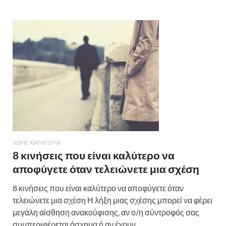
b
er
es
α
o
t
σ
o
τε
k
ίτ
ε
ΧΩΡΊΣ ΚΑΤΗΓΟΡΊΑ
8 κινήσεις που είναι καλύτερο να
αποφύγετε όταν τελειώνετε μια σχέση
8 κινήσεις που είναι καλύτερο να αποφύγετε όταν
τελειώνετε μια σχέση Η λήξη μιας σχέσης μπορεί να φέρει
μεγάλη αίσθηση ανακούφισης, αν ο/η σύντροφός σας
συμπεριφέρεται άσχημα ή αν έχουν …