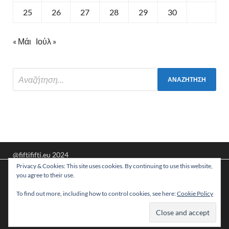
25
26
27
28
29
30
« Μάι
Ιούλ »
@fiftififti.eu 2024
Privacy & Cookies: This site uses cookies. By continuing to use this website,
Υποστηρίζεται από
WordPress
και
HitMag
.
Χρησιμοποιούμε cookies για να σας προσφέρουμε τη
you agree to their use.
βέλτιστη εμπειρία πλοήγησης στον ιστότοπό μας.
Μπορείτε να μάθετε ποια cookies χρησιμοποιούμε ή να τα
To find out more, including how to control cookies, see here:
Cookie Policy
απενεργοποιήσετε στις
ρυθμίσεις
.
Αποδοχή