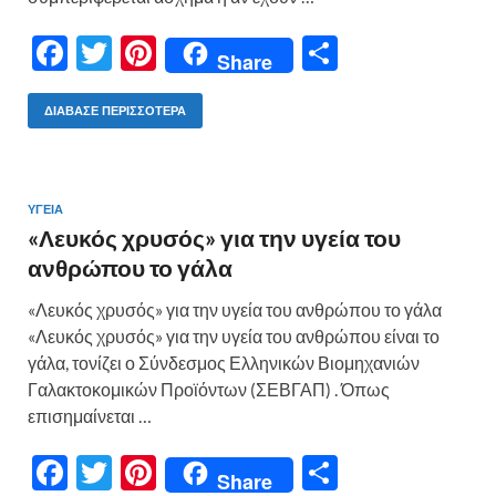
F
T
Pi
Μ
Share
ac
w
nt
οι
e
itt
er
ρ
ΔΙΆΒΑΣΕ ΠΕΡΙΣΣΌΤΕΡΑ
b
er
es
α
o
t
σ
ΥΓΕΙΑ
o
τε
«Λευκός χρυσός» για την υγεία του
k
ίτ
ανθρώπου το γάλα
ε
«Λευκός χρυσός» για την υγεία του ανθρώπου το γάλα
«Λευκός χρυσός» για την υγεία του ανθρώπου είναι το
γάλα, τονίζει ο Σύνδεσμος Ελληνικών Βιομηχανιών
Γαλακτοκομικών Προϊόντων (ΣΕΒΓΑΠ) . Όπως
επισημαίνεται …
F
T
Pi
Μ
Share