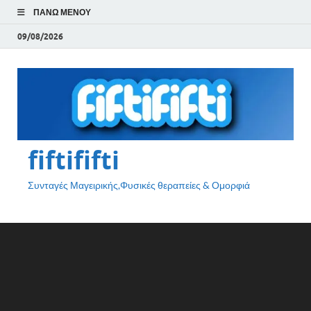
ΠΆΝΩ ΜΕΝΟΎ
09/08/2026
fiftififti
Συνταγές Μαγειρικής,Φυσικές θεραπείες & Ομορφιά