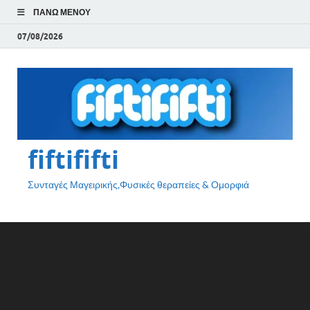
ΠΆΝΩ ΜΕΝΟΎ
07/08/2026
fiftififti
Συνταγές Μαγειρικής,Φυσικές θεραπείες & Ομορφιά