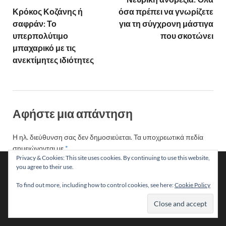
Κρόκος Κοζάνης ή
όσα πρέπει να γνωρίζετε
σαφράν: Το
για τη σύγχρονη μάστιγα
υπερπολύτιμο
που σκοτώνει
μπαχαρικό με τις
ανεκτίμητες ιδιότητες
Αφήστε μια απάντηση
Η ηλ. διεύθυνση σας δεν δημοσιεύεται.
Τα υποχρεωτικά πεδία
σημειώνονται με
*
Privacy & Cookies: This site uses cookies. By continuing to use this website,
Χρησιμοποιούμε cookies για να σας προσφέρουμε τη
you agree to their use.
ΣΧΌΛΙΟ
*
βέλτιστη εμπειρία πλοήγησης στον ιστότοπό μας.
Μπορείτε να μάθετε ποια cookies χρησιμοποιούμε ή να τα
To find out more, including how to control cookies, see here:
Cookie Policy
απενεργοποιήσετε στις
ρυθμίσεις
.
Αποδοχή