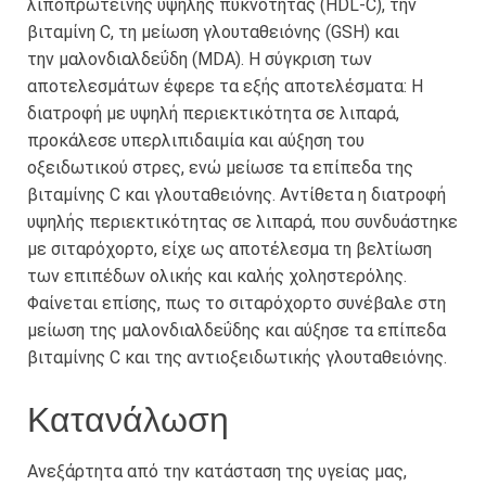
λιποπρωτεΐνης υψηλής πυκνότητας (HDL-C), την
βιταμίνη C, τη μείωση γλουταθειόνης (GSH) και
την μαλονδιαλδεΰδη (MDA). Η σύγκριση των
αποτελεσμάτων έφερε τα εξής αποτελέσματα: Η
διατροφή με υψηλή περιεκτικότητα σε λιπαρά,
προκάλεσε υπερλιπιδαιμία και αύξηση του
οξειδωτικού στρες, ενώ μείωσε τα επίπεδα της
βιταμίνης C και γλουταθειόνης. Αντίθετα η διατροφή
υψηλής περιεκτικότητας σε λιπαρά, που συνδυάστηκε
με σιταρόχορτο, είχε ως αποτέλεσμα τη βελτίωση
των επιπέδων ολικής και καλής χοληστερόλης.
Φαίνεται επίσης, πως το σιταρόχορτο συνέβαλε στη
μείωση της μαλονδιαλδεΰδης και αύξησε τα επίπεδα
βιταμίνης C και της αντιοξειδωτικής γλουταθειόνης.
Κατανάλωση
Ανεξάρτητα από την κατάσταση της υγείας μας,