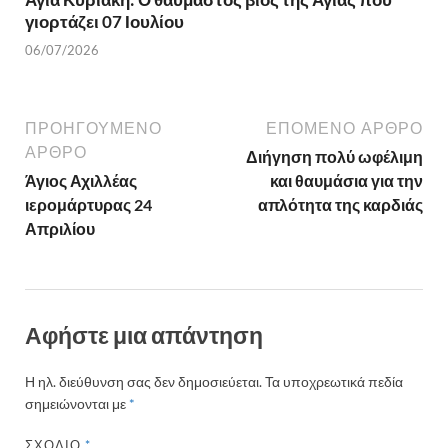
γιορτάζει 07 Ιουλίου
06/07/2026
ΠΡΟΗΓΟΎΜΕΝΟ
ΕΠΌΜΕΝΟ ΆΡΘΡΟ
ΆΡΘΡΟ
Διήγηση πολύ ωφέλιμη
Άγιος Αχιλλέας
και θαυμάσια για την
ιερομάρτυρας 24
απλότητα της καρδιάς
Απριλίου
Αφήστε μια απάντηση
Η ηλ. διεύθυνση σας δεν δημοσιεύεται.
Τα υποχρεωτικά πεδία
σημειώνονται με
*
ΣΧΌΛΙΟ
*