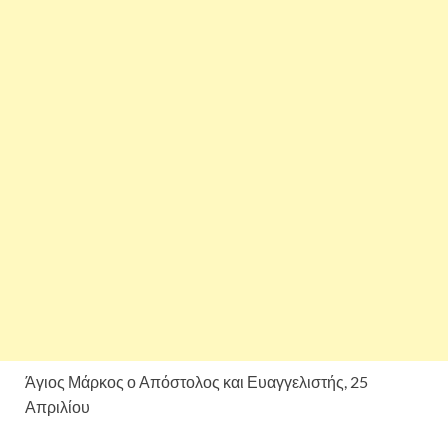
Άγιος Μάρκος ο Απόστολος και Ευαγγελιστής, 25
Απριλίου