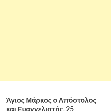
Άγιος Μάρκος ο Απόστολος
και Ευαγγελιστής, 25