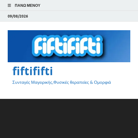
ΠΆΝΩ ΜΕΝΟΎ
09/08/2026
fiftififti
Συνταγές Μαγειρικής,Φυσικές θεραπείες & Ομορφιά