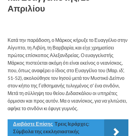
Απριλίου
Κατά την παράδοση, ο Μάρκος κήρυξε το Ευαγγέλιο στην
Αίγυπτο, τη Λιβύη, τη Βαρβαρία, και είχε χρηματίσει
πρώτος επίσκοπος Αλεξανδρείας. Ο ευαγγελιστής
Μάρκος πιστεύεται ακόμη ότι είναι εκείνος ο νεανίσκος,
που, όπως αναφέρει ο ίδιος στο Ευαγγέλιο του (Μαρ. ιδ’,
51-52), ακολούθησε τον Ιησού μετά τον Μυστικό Δείπνο
στον κήπο της Γεθσημανής τυλιγμένος σ’ ένα σινδόνι,
Μετά τη σύλληψη του θείου Διδασκάλου οι υπηρέτες
όρμισαν και προς αυτόν. Μα ο νεανίσκος, για να γλιτώσει,
αφήκε το σινδόνι κι έφυγε γυμνός.
Διαβάστε Επίσης
Τρεις Ιεράρχες:
Σύμβολα της εκκλησιαστικής