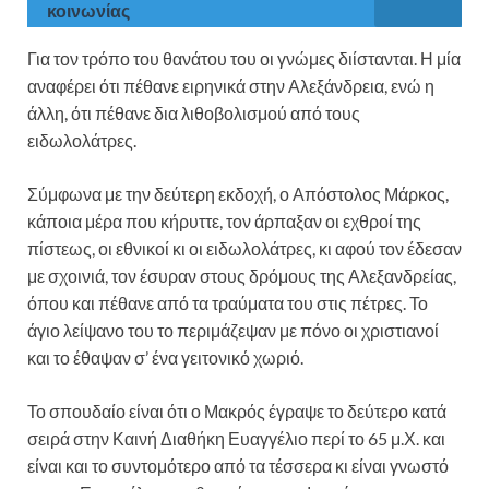
κοινωνίας
Για τον τρόπο του θανάτου του οι γνώμες διίστανται. Η μία
αναφέρει ότι πέθανε ειρηνικά στην Αλεξάνδρεια, ενώ η
άλλη, ότι πέθανε δια λιθοβολισμού από τους
ειδωλολάτρες.
Σύμφωνα με την δεύτερη εκδοχή, ο Απόστολος Μάρκος,
κάποια μέρα που κήρυττε, τον άρπαξαν οι εχθροί της
πίστεως, οι εθνικοί κι οι ειδωλολάτρες, κι αφού τον έδεσαν
με σχοινιά, τον έσυραν στους δρόμους της Αλεξανδρείας,
όπου και πέθανε από τα τραύματα του στις πέτρες. Το
άγιο λείψανο του το περιμάζεψαν με πόνο οι χριστιανοί
και το έθαψαν σ’ ένα γειτονικό χωριό.
Το σπουδαίο είναι ότι ο Μακρός έγραψε το δεύτερο κατά
σειρά στην Καινή Διαθήκη Ευαγγέλιο περί το 65 μ.Χ. και
είναι και το συντομότερο από τα τέσσερα κι είναι γνωστό