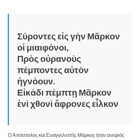
Σύροντες εἰς γὴν Μᾶρκον
οἱ μιαιφόνοι,
Πρὸς οὐρανοὺς
πέμποντες αὐτὸν
ἠγνόουν.
Εἰκάδι πέμπτῃ Μᾶρκον
ἑνὶ χθονὶ ἄφρονες εἷλκον
Ο Απόστολος και Ευαγγελιστής Μάρκος ήταν ανεψιός