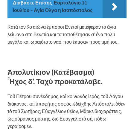
Διαβάστε Επίσης
Εορτολόγιο 11
Ιουλίου – Αγία Όλγα η Ισαπόστολος
Κατά τον 9ο αιώνα έμποροι Ενετοί μετέφεραν τα άγια
λείψανα στη Βενετία και τα τοποθέτησαν σ’ ένα πολύ
μεγάλο και ωραιότατο ναό, που έκτισαν προς τιμή του.
Ἀπολυτίκιον (Κατέβασμα)
Ἦχος δ’. Ταχὺ προκατάλαβε.
Τοῦ Πέτρου συνέκδημος, καὶ κοινωνὸς ἱερός, τοῦ Λόγου
διάκονος, καὶ ὑποφήτης σοφός, ἐδείχθης Ἀπόστολε, ὅθεν
τὸ τοῦ Σωτῆρος, Εὐαγγέλιον θεῖον, Μᾶρκε διαχαράττεις,
ὡς οὐράνιος μύστης, διὸ Εὐαγγελιστὰ σέ, πόθω
γεραίρομεν.