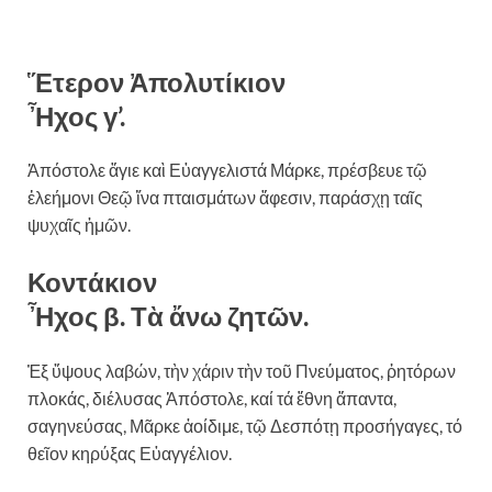
Ἕτερον Ἀπολυτίκιον
Ἦχος γ’.
Ἀπόστολε ἅγιε καὶ Εὐαγγελιστά Μάρκε, πρέσβευε τῷ
ἐλεήμονι Θεῷ ἵνα πταισμάτων ἄφεσιν, παράσχῃ ταῖς
ψυχαῖς ἡμῶν.
Κοντάκιον
Ἦχος β. Τὰ ἄνω ζητῶν.
Ἐξ ὕψους λαβών, τὴν χάριν τὴν τοῦ Πνεύματος, ῥητόρων
πλοκάς, διέλυσας Ἀπόστολε, καί τά ἔθνη ἅπαντα,
σαγηνεύσας, Μᾶρκε ἀοίδιμε, τῷ Δεσπότῃ προσήγαγες, τό
θεῖον κηρύξας Εὐαγγέλιον.