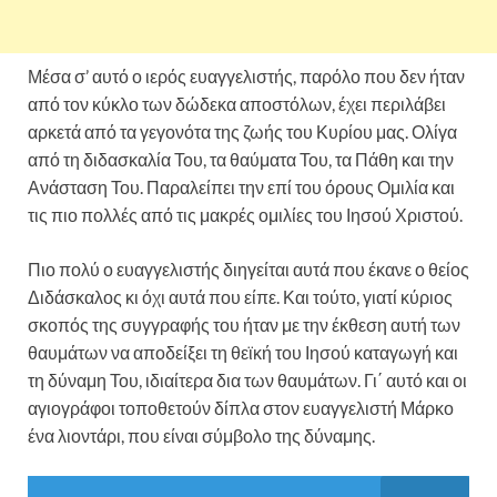
Μέσα σ’ αυτό ο ιερός ευαγγελιστής, παρόλο που δεν ήταν
από τον κύκλο των δώδεκα αποστόλων, έχει περιλάβει
αρκετά από τα γεγονότα της ζωής του Κυρίου μας. Ολίγα
από τη διδασκαλία Του, τα θαύματα Του, τα Πάθη και την
Ανάσταση Του. Παραλείπει την επί του όρους Ομιλία και
τις πιο πολλές από τις μακρές ομιλίες του Ιησού Χριστού.
Πιο πολύ ο ευαγγελιστής διηγείται αυτά που έκανε ο θείος
Διδάσκαλος κι όχι αυτά που είπε. Και τούτο, γιατί κύριος
σκοπός της συγγραφής του ήταν με την έκθεση αυτή των
θαυμάτων να αποδείξει τη θεϊκή του Ιησού καταγωγή και
τη δύναμη Του, ιδιαίτερα δια των θαυμάτων. Γι΄ αυτό και οι
αγιογράφοι τοποθετούν δίπλα στον ευαγγελιστή Μάρκο
ένα λιοντάρι, που είναι σύμβολο της δύναμης.