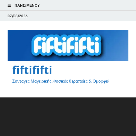
ΠΆΝΩ ΜΕΝΟΎ
07/08/2026
fiftififti
Συνταγές Μαγειρικής,Φυσικές θεραπείες & Ομορφιά