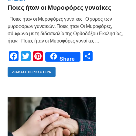
Ποιες ήταν οι Μυροφόρες γυναίκες
Ποιες ήταν οι Μυροφόρες γυναίκες Ο χορός των
μυροφόρων γυναικών. Ποιες ήταν Οι Μυροφόρες,
σύμφωνα με τη διδασκαλία της Ορθοδόξου Εκκλησίας,
ήταν: Ποιες ήταν οι Μυροφόρες γυναίκες …
F
T
Pi
Μ
Share
ac
w
nt
οι
e
itt
er
ρ
ΔΙΆΒΑΣΕ ΠΕΡΙΣΣΌΤΕΡΑ
b
er
es
α
o
t
σ
o
τε
k
ίτ
ε