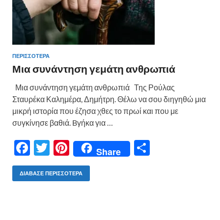
ΠΕΡΙΣΣΟΤΕΡΑ
Μια συνάντηση γεμάτη ανθρωπιά
Μια συνάντηση γεμάτη ανθρωπιά Της Ρούλας
Σταυρέκα Καλημέρα, Δημήτρη. Θέλω να σου διηγηθώ μια
μικρή ιστορία που έζησα χθες το πρωί και που με
συγκίνησε βαθιά. Bγήκα για …
F
T
Pi
Μ
Share
ac
w
nt
οι
e
itt
er
ρ
ΔΙΆΒΑΣΕ ΠΕΡΙΣΣΌΤΕΡΑ
b
er
es
α
o
t
σ