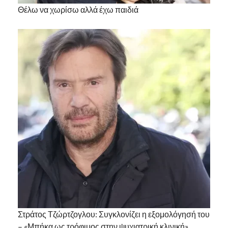
Θέλω να χωρίσω αλλά έχω παιδιά
Στράτος Τζώρτζογλου: Συγκλονίζει η εξομολόγησή του
– «Μπήκα ως τρόφιμος στην ψυχιατρική κλινική»