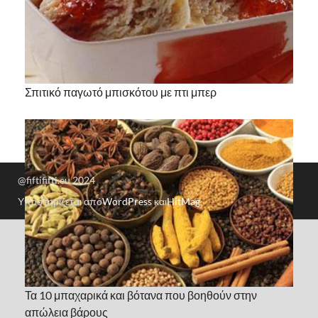
Σπιτικό παγωτό μπισκότου με πτι μπερ
@fiftififti.eu 2024
Υποστηρίζεται από
WordPress
και
HitMag
.
Τα 10 μπαχαρικά και βότανα που βοηθούν στην
απώλεια βάρους