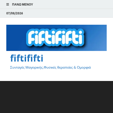
ΠΆΝΩ ΜΕΝΟΎ
07/08/2026
fiftififti
Συνταγές Μαγειρικής,Φυσικές θεραπείες & Ομορφιά