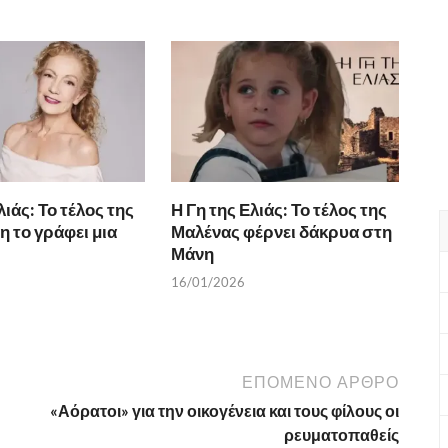
λιάς: Το τέλος της
Η Γη της Ελιάς: Το τέλος της
η το γράφει μια
Μαλένας φέρνει δάκρυα στη
Μάνη
16/01/2026
ΕΠΌΜΕΝΟ ΆΡΘΡΟ
«Αόρατοι» για την οικογένεια και τους φίλους οι
ρευματοπαθείς