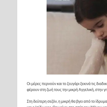
Οι μέρες περνούν και το ζευγάρι ξεκινά τις διαδι
φέρουν στη ζωή τους την μικρή Αγγελική, στην γη
Στη δεύτερη σεζόν, η μικρή θα βγει από το ίδρυμα