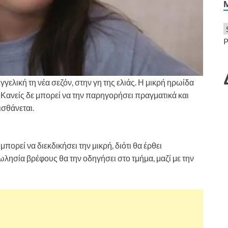
P
γελική τη νέα σεζόν, στην γη της ελιάς. Η μικρή ηρωίδα
 Κανείς δε μπορεί να την παρηγορήσει πραγματικά και
ισθάνεται.
Η Γη της Ελιάς: Το μέλλον της μικρής Αγγελικής
πορεί να διεκδικήσει την μικρή, διότι θα έρθει
λησία βρέφους θα την οδηγήσει στο τμήμα, μαζί με την