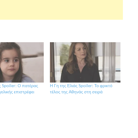
ς Spoiler: Ο πατέρας
Η Γη της Ελιάς Spoiler: Το φρικτό
γελικής επιστρέφει
τέλος της Αθηνάς στη σειρά