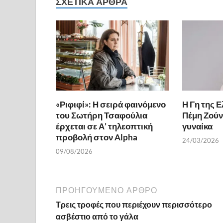
b
er
es
α
ΣΧΕΤΙΚΆ ΆΡΘΡΑ
o
t
σ
o
τε
k
ίτ
ε
«Ριφιφί»: Η σειρά φαινόμενο
Η Γη της Ε
του Σωτήρη Τσαφούλια
Πέμη Ζούν
έρχεται σε Α’ τηλεοπτική
γυναίκα
προβολή στον Alpha
24/03/2026
09/08/2026
ΠΡΟΗΓΟΎΜΕΝΟ ΆΡΘΡΟ
Τρεις τροφές που περιέχουν περισσότερο
ασβέστιο από το γάλα