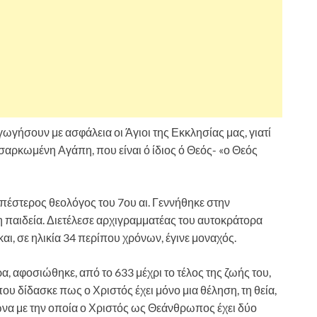
ωγήσουν με ασφάλεια οι Άγιοι της Εκκλησίας μας, γιατί
 σαρκωμένη Αγάπη, που είναι ό ίδιος ό Θεός- «ο Θεός
πέστερος θεολόγος του 7ου αι. Γεννήθηκε στην
 παιδεία. Διετέλεσε αρχιγραμματέας του αυτοκράτορα
αι, σε ηλικία 34 περίπου χρόνων, έγινε μοναχός.
 αφοσιώθηκε, από το 633 μέχρι το τέλος της ζωής του,
υ δίδασκε πως ο Χριστός έχει μόνο μια θέληση, τη θεία,
ωνα με την οποία ο Χριστός ως Θεάνθρωπος έχει δύο