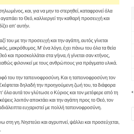
σηλωμένος, και, για να μην το στερηθεί, καταφρονεί όλα
 αγαπάει το Θεό, καλλιεργεί την καθαρή προσευχή και
ζει απ’ αυτήν.
ζί του με την προσευχή και την αγάπη, αυτός γίνεται
ς, μακρόθυμος. Μ’ ένα λόγο, έχει πάνω του όλα τα θεία
ό και προσκολλάται στα γήινα, ή γίνεται σαν κτήνος,
, καθώς φιλονικεί με τους ανθρώπους για πράγματα υλικά.
ροφό του την ταπεινοφροσύνη. Και η ταπεινοφροσύνη τον
 Σκέφτεται δηλαδή την προηγούμενη ζωή του, τα διάφορα
«
’ όλα αυτά τον γλύτωσε ο Κύριος και τον μετέφερε από τη
κέψεις λοιπόν αποκτάει και την αγάπη προς το Θεό, τον
 αδιάλειπτα ευχαριστεί με πολλή ταπεινοφροσύνη.
νω στη γη. Νηστεύει και αγρυπνεί, ψάλλει και προσεύχεται,
.