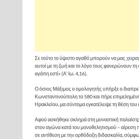
Σε τούτο το ύψιστο αγαθό μπορούν να μας χειραγ
αυτοί με τη ζωή και το λόγο τους φανερώνουν τη
αγάπη εστί» (Α’ Ιω. 4,16).
Ο όσιος Μάξιμος ο ομολογητής υπήρξε ο διαπρε
Κωνσταντινούπολη το 580 και πήρε επιμελημένη
Ηρακλείου, μα σύντομα εγκατέλειψε τη θέση του κ
Αφού ασκήθηκε σκληρά στη μοναστική παλαίστρα,
στον αγώνα κατά του μονοθελητισμού – αίρεση πο
σε αντίθεση με την ορθόδοξη διδασκαλία, σύμφ