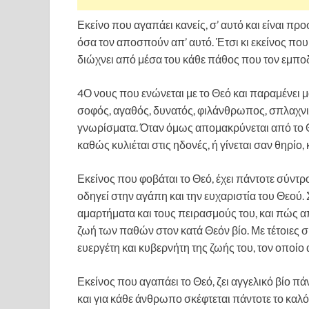
Εκείνο που αγαπάει κανείς, σ’ αυτό και είναι προ
όσα τον αποσπούν απ’ αυτό. Έτσι κι εκείνος που
διώχνει από μέσα του κάθε πάθος που τον εμποδί
4Ο νους που ενώνεται με το Θεό και παραμένει μα
σοφός, αγαθός, δυνατός, φιλάνθρωπος, σπλαχνικό
γνωρίσματα. Όταν όμως απομακρύνεται από το Θε
καθώς κυλιέται στις ηδονές, ή γίνεται σαν θηρίο
Εκείνος που φοβάται το Θεό, έχει πάντοτε σύντ
οδηγεί στην αγάπη και την ευχαριστία του Θεού.
αμαρτήματα και τους πειρασμούς του, και πώς απ
ζωή των παθών στον κατά Θεόν βίο. Με τέτοιες σ
ευεργέτη και κυβερνήτη της ζωής του, τον οποίο
Εκείνος που αγαπάει το Θεό, ζει αγγελικό βίο πά
και για κάθε άνθρωπο σκέφτεται πάντοτε το καλό