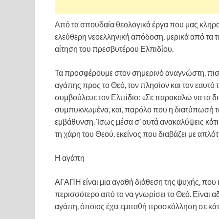
Από τα σπουδαία θεολογικά έργα που μας κληρο
ελεύθερη νεοελληνική απόδοση, μερικά από τα 
αίτηση του πρεσβυτέρου Ελπιδίου.
Τα προσφέρουμε στον σημερινό αναγνώστη, πιστε
αγάπης προς το Θεό, τον πλησίον και τον εαυτό 
συμβούλευε τον Ελπίδιο: «Σε πα­ρακαλώ να τα δια
συμπυκνωμένα, και, παρόλο που η διατύπωσή του
εμβάθυνση. Ίσως μέσα σ’ αυτά ανακαλύψεις κάτι 
τη χάρη του Θεού, εκείνος που διαβάζει με απλότ
Η αγάπη
ΑΓΑΠΗ είναι μια αγαθή διάθεση της ψυχής, που 
περισσότερο από το να γνωρίσει το Θεό. Είναι 
αγάπη, όποιος έχει εμπαθή προσκόλληση σε κάτι