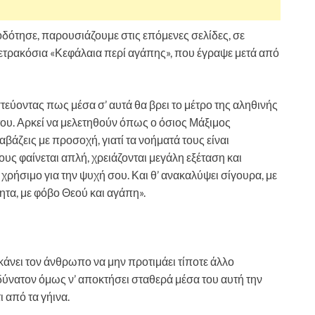
δότησε, παρουσιάζουμε στις επόμενες σελίδες, σε
τετρακόσια «Κεφάλαια περί αγάπης», που έγραψε μετά από
ύοντας πως μέσα σ’ αυτά θα βρει το μέτρο της αληθινής
του. Αρκεί να μελετηθούν όπως ο όσιος Μάξιμος
βάζεις με προσοχή, γιατί τα νοήματά τους είναι
ς φαίνεται απλή, χρειάζονται μεγάλη εξέταση και
χρήσιμο για την ψυχή σου. Και θ’ ανακαλύψει σίγουρα, με
ητα, με φόβο Θεού και αγάπη».
κάνει τον άνθρωπο να μην προτιμάει τίποτε άλλο
αδύνατον όμως ν’ αποκτήσει σταθερά μέσα του αυτή την
 από τα γήινα.