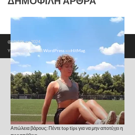
ΔΗΜΟΦΙΛΗ ΑΡΘΡΑ
@fiftififti.eu 2024
Υποστηρίζεται από
WordPress
και
HitMag
.
Απώλεια βάρους: Πέντε top tips για να μην αποτύχει η