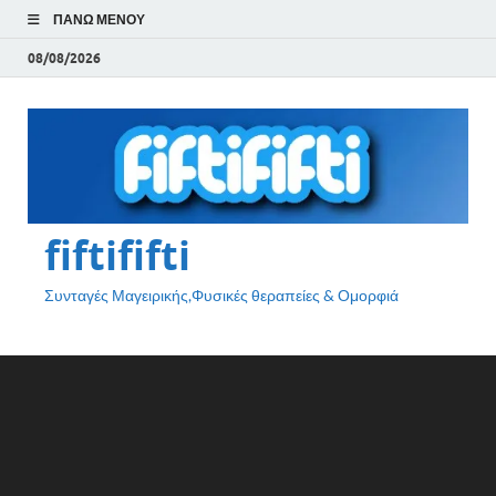
ΠΆΝΩ ΜΕΝΟΎ
08/08/2026
fiftififti
Συνταγές Μαγειρικής,Φυσικές θεραπείες & Ομορφιά