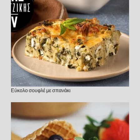
Εύκολο σουφλέ με σπανάκι