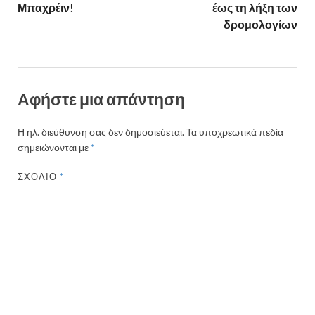
k
ίτ
Μπαχρέιν!
έως τη λήξη των
ε
δρομολογίων
Αφήστε μια απάντηση
Η ηλ. διεύθυνση σας δεν δημοσιεύεται.
Τα υποχρεωτικά πεδία
σημειώνονται με
*
ΣΧΌΛΙΟ
*