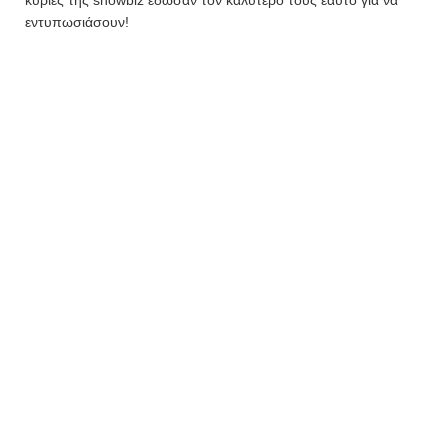
κυρίες της showbiz έδωσαν τον καλύτερο τους εαυτό για να
εντυπωσιάσουν!