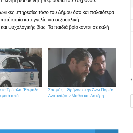
η κινητή και ακίνητη περιουσία του 70χρονου.
ινωνικές υπηρεσίες τόσο του Δήμου όσο και παλαιότερα
 ποτέ καμία καταγγελία για σεξουαλική
αι ψυχολογικής βίας. Τα παιδιά βρίσκονται σε καλή
«
 στα Τρίκαλα: Έσφαξε
Σασμός – Θρήνος στην Άνω Ποριά:
υ μετά από
Ανατινάζουν Μαθιό και Αστέρη