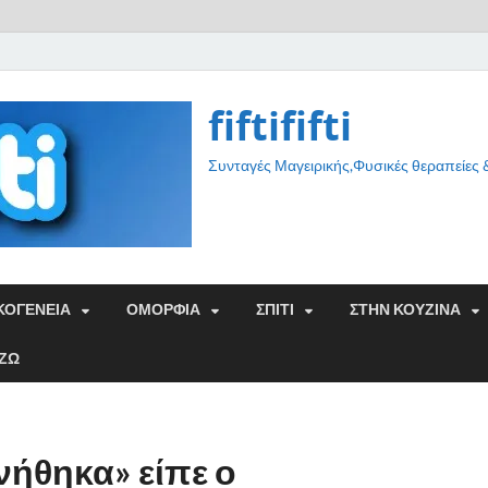
fiftififti
Συνταγές Μαγειρικής,Φυσικές θεραπείες
ΚΟΓΕΝΕΙΑ
ΟΜΟΡΦΙΑ
ΣΠΙΤΙ
ΣΤΗΝ ΚΟΥΖΙΝΑ
ΑΖΩ
νήθηκα» είπε ο