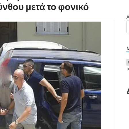
νθου μετά το φονικό
Α
P