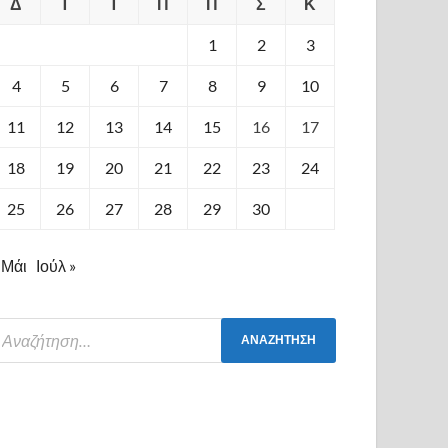
Δ
Τ
Τ
Π
Π
Σ
Κ
1
2
3
4
5
6
7
8
9
10
11
12
13
14
15
16
17
18
19
20
21
22
23
24
25
26
27
28
29
30
 Μάι
Ιούλ »