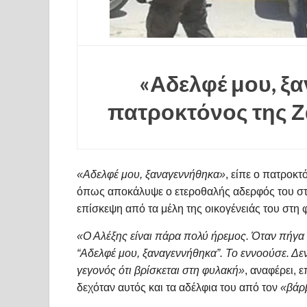
«Αδελφέ μου, ξα
πατροκτόνος της Ζ
«Αδελφέ μου, ξαναγεννήθηκα»
, είπε ο πατροκτ
όπως αποκάλυψε ο ετεροθαλής αδερφός του στ
επίσκεψη από τα μέλη της οικογένειάς του στη 
«Ο Αλέξης είναι πάρα πολύ ήρεμος. Όταν πήγα 
“Αδελφέ μου, ξαναγεννήθηκα”. Το εννοούσε. Δεν 
γεγονός ότι βρίσκεται στη φυλακή»
, αναφέρει, 
δεχόταν αυτός και τα αδέλφια του από τον
«βάρ