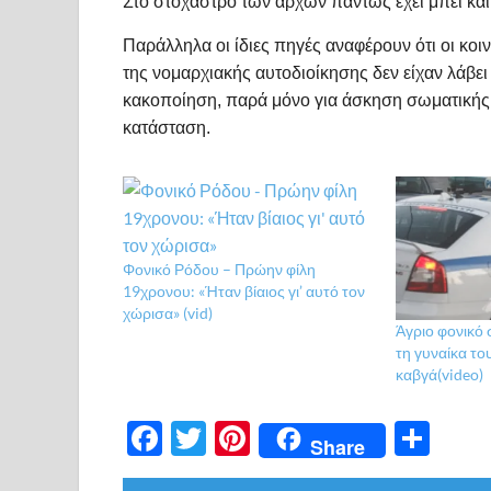
Στο στόχαστρο των αρχών πάντως έχει μπει και 
Παράλληλα οι ίδιες πηγές αναφέρουν ότι οι κο
της νομαρχιακής αυτοδιοίκησης δεν είχαν λάβει
κακοποίηση, παρά μόνο για άσκηση σωματικής κ
κατάσταση.
Φονικό Ρόδου – Πρώην φίλη
19χρονου: «Ήταν βίαιος γι’ αυτό τον
χώρισα» (vid)
Άγριο φονικό
τη γυναίκα το
καβγά(video)
F
T
Pi
Μ
Share
ac
w
nt
οι