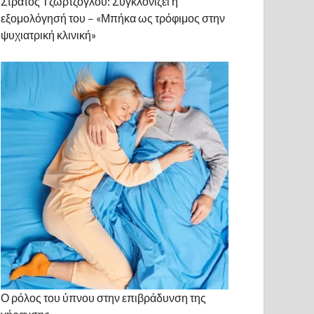
Στράτος Τζώρτζογλου: Συγκλονίζει η
εξομολόγησή του – «Μπήκα ως τρόφιμος στην
ψυχιατρική κλινική»
Ο ρόλος του ύπνου στην επιβράδυνση της